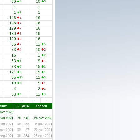
59
10
4
5
1
1
1
1
1
143
16
2
126
16
7
129
16
7
130
16
7
129
16
9
65
11
2
5
73
10
4
2
16
1
2
53
9
1
1
73
15
6
1
121
15
3
1
55
11
15
5
19
5
3
1
4
2
1
53
11
4
3
-
-
-
-
ринят
С
День
Уволен
 окт 2025
ноя 2021
140
28 окт 2025
75
ноя 2021
165
6 ноя 2021
59
 окт 2021
87
22 окт 2021
59
 сен 2021
354
25 сен 2021
58