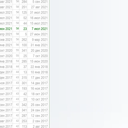
 авг 2021
284
5 сен 2021
58
 авг 2021
251
27 авг 2021
58
июл 2021
125
31 июл 2021
58
июл 2021
52
16 июл 2021
58
июл 2021
44
15 июл 2021
58
июн 2021
23
7 июл 2021
58
апр 2021
5
27 июн 2021
58
фев 2021
262
9 мар 2021
56
янв 2021
100
31 янв 2021
56
 окт 2020
341
20 дек 2020
55
 окт 2020
25
7 окт 2020
55
янв 2018
285
15 июн 2020
53
янв 2018
37
22 янв 2018
44
 дек 2017
13
10 янв 2018
44
 дек 2017
315
17 дек 2017
43
ноя 2017
301
14 дек 2017
43
 окт 2017
193
16 ноя 2017
43
 окт 2017
42
18 окт 2017
43
 окт 2017
23
10 окт 2017
43
 сен 2017
342
25 сен 2017
42
 сен 2017
341
24 сен 2017
42
 сен 2017
287
12 сен 2017
42
 авг 2017
253
2 сен 2017
42
июл 2017
113
2 авг 2017
42