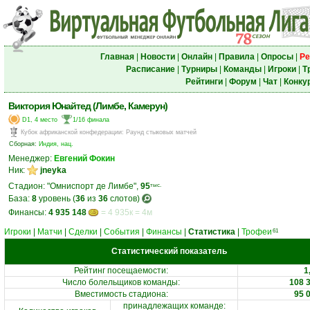
Главная
|
Новости
|
Онлайн
|
Правила
|
Опросы
|
Ре
Расписание
|
Турниры
|
Команды
|
Игроки
|
Т
Рейтинги
|
Форум
|
Чат
|
Конку
Виктория Юнайтед (Лимбе, Камерун)
D1, 4 место
1/16 финала
Кубок африканской конфедерации
:
Раунд стыковых матчей
Сборная:
Индия, нац.
Менеджер:
Евгений Фокин
Ник:
jneyka
Стадион: "Омниспорт де Лимбе",
95
тыс.
База:
8
уровень (
36
из
36
слотов)
Финансы:
4 935 148
= 4 935к = 4м
Игроки
|
Матчи
|
Сделки
|
События
|
Финансы
|
Статистика
|
Трофеи
61
Статистический показатель
Рейтинг посещаемости
:
1
Число болельщиков команды:
108 
Вместимость стадиона
:
95 
принадлежащих команде
: