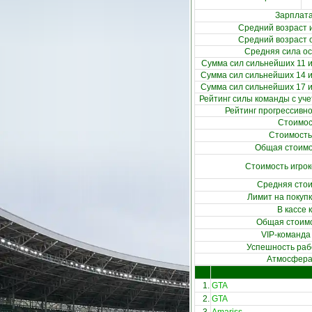
Зарплата
Средний возраст и
Средний возраст 
Средняя сила ос
Сумма сил сильнейших 11 иг
Сумма сил сильнейших 14 иг
Сумма сил сильнейших 17 иг
Рейтинг силы команды с уч
Рейтинг прогрессивн
Стоимос
Стоимость
Общая стоимо
Стоимость игрок
Средняя стои
Лимит на покупк
В кассе
Общая стоим
VIP-команда
Успешность раб
Атмосфера 
1.
GTA
2.
GTA