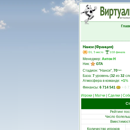
Глав
Нанси (Франция)
D1, 5 место
1/16 финала
Менеджер:
Антон Н
Ник:
GTA
Стадион: "Нанси",
70
тыс.
База:
7
уровень (
32
из
32
сл
Атмосфера в команде:
+1
%
Финансы:
6 714 541
= 6 7
Игроки
|
Матчи
|
Сделки
|
Соб
Ст
Рейтинг по
Число болельщ
Вместимост
Количество игроков