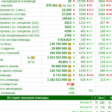
находящихся в команде
:
20
10780
3666
3022
100
 игроков
:
979 262
за тур
1015
318
206
58
гроков (от 1 млн.)
:
24,350
6589
2204
2873
989
основного состава
:
27,545
7949
2660
1151
389
новного состава
:
140,64
2265
723
119
52
роков с уч. спецвозм. (s11)
:
2813
1222
407
35
2
роков с уч. спецвозм. (s14)
:
3522
715
243
227
70
роков с уч. спецвозм. (s17)
:
4190
465
168
173
52
етом спецвозможностей (Vs)
:
2760
669
234
201
57
ости состава команды
:
5 819,610
149
55
84
30
ть базы
:
130 750 000
4202
1431
2177
737
 стадиона
:
29 800 000
2947
872
16
12
сть строений
:
160 550 000
4270
1388
858
300
(в
)
1 013 323 000
481
171
177
58
ов
(в %)
85,801
%
365
134
966
320
мость игрока
:
50 666 000
363
133
288
103
у одного игрока
:
144 702 000
1438
486
727
219
 команды
:
6 715 000
8012
2680
6494
218
ость команды
:
1 181 013 000
626
213
106
37
 стоимостью:
45
-
-
оты менеджера:
+3%
-
3%
-
-
в команде:
+1%
История тренеров команды
С
День
П
255
12
Антон Н
38
110
29
Антон Н
10