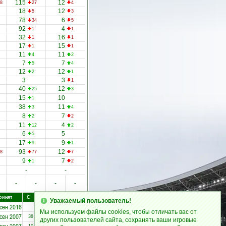
115
12
8
27
4
18
12
5
3
78
6
34
5
92
4
1
1
32
16
1
1
17
15
1
1
11
11
4
2
7
7
5
4
12
12
2
1
3
3
1
40
12
25
3
15
10
1
38
11
3
4
8
7
2
2
11
4
12
2
6
5
5
17
9
9
1
93
12
8
77
7
9
7
1
2
-
-
-
-
-
-
ринят
С
День
Уволен
Уважаемый пользователь!
 сен 2016
Мы используем файлы cookies, чтобы отличать вас от
 сен 2007
254
11 сен 2016
38
других пользователей сайта, сохранять ваши игровые