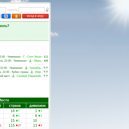
пароль
вход в игру
роль?
2:00 - Чемпионат - Г -
Сент-Этьен
-
1:1
та, 22:00 - Чемпионат - Д -
Обань
-
4:0
 22:00 - Чемпионат - Д -
Гренобль
-
?:?
а, 22:00 - Кубок страны - Д -
Изёр
-
?:?
кий матч - Д -
Сапакай (Парагвай)
-
?:?
Место
т
страна
дивизион
18
1
7
1
6
6
2
2
15
10
1
115
13
1
27
5