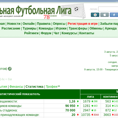
логин
ная
|
Новости
|
Онлайн
|
Правила
|
Опросы
|
Регистрация в игре
|
Забыли па
Расписание
|
Турниры
|
Команды
|
Игроки
|
Трансферы
|
Обмены
|
Аренда
Рейтинги
|
Форум
|
Чат
|
Конкурсы
|
Контакты
3 августа, 2
5 авгус
сегодня,
завтр
отов)
9 августа, 15:00 - Товарищес
14к = 6м
ытия
|
Финансы
|
Статистика
|
Трофеи
34
атистический показатель
лига
континен
сещаемости
:
1,16
1679
563
298
142
иков команды:
96 950
1281
314
443
121
ь стадиона
:
70 000
2947
872
16
12
принадлежащих команде
:
20
10735
3663
3044
102