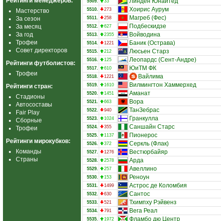
Рейтинги менеджеров:
Линден Юнайтед
5509.
33
Хоирис Аурум
5510.
273
Мастерство
Магреб (Фес)
За сезон
5511.
258
Подбескидзе
За месяц
5512.
627
За год
Войводина
5513.
2355
Трофеи
Баник (Острава)
5514.
1221
Совет директоров
Люсьен Старз
5515.
212
Леопардс (Сент-Андре)
5516.
125
Рейтинги футболистов:
ЮиТМ ФК
5517.
610
Трофеи
Вайлима
5518.
1221
Вилмингтон Хаммерхед
5519.
1610
Рейтинги стран:
Аманат
5520.
1451
Стадионы
Вора
5521.
663
Автосоставы
ТанЗебрас
5522.
940
Fair Play
Гранкулла
5523.
1024
Сборные
Саншайн Старс
5524.
355
Трофеи
Пионерос
5525.
1137
Рейтинги мирокубков:
Серкль (Флак)
5526.
372
Команды
Вестюрбайяр
5527.
1276
Страны
Арда
5528.
2578
Авеллино
5529.
257
Реноун
5530.
153
Астрос де Коломбия
5531.
1499
Сантос
5532.
630
Тхимпху Рэйвенз
5533.
521
Вега Реал
5534.
791
Фламбо дю Центр
5535.
1972