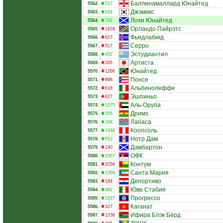
Баллинамаллард Юнайтед
5562.
517
Джэмикс
5563.
616
Лохи Юнайтед
5564.
742
Орландо Пайрэтс
5565.
1628
Фьядлабигд
5566.
627
Серро
5567.
517
Эстудиантил
5568.
452
Артиста
5569.
265
Юнайтед
5570.
1266
Понсе
5571.
898
Альбинолеффе
5572.
618
Эшпиньо
5573.
827
Аль-Оруба
5574.
1075
Дримз
5575.
505
Лабаса
5576.
168
Коопсоль
5577.
1346
Нотр Дам
5578.
652
Дамбартон
5579.
140
ОФК
5580.
1357
Контум
5581.
1056
Санта Мария
5582.
1359
Депортиво
5583.
184
Юве Стабия
5584.
992
Прогрессо
5585.
1537
Каганат
5586.
327
Ифира Блэк Бёрд
5587.
1238