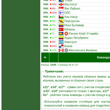
ТОШК
5588.
785
Институт
5589.
1091
Янг Лайонс
5590.
404
ОЛС
5591.
1935
Аль-Наср
5592.
851
Персуатан
5593.
545
Реал Боливар
5594.
759
Ейлюль
5595.
421
Расинг Клуб Утчамбо
5596.
70
Аудаз Октубрино
5597.
1177
Акассусо
5598.
535
Кокле
5599.
3210
Миссиссога Фалконс
5600.
1450
Команда
№
Команд:
12646
. Страница 56 из 127
Примечание:
Рейтинги без учета игроков сборных важны д
игроков, вызванных в сборные своих стран.
s11*
,
s14*
,
s17*
- сумма сил с учетом спецвозмо
(
s11*
,
s14*
учитывается только 1 вратарь,
s17*
Vs*
- рейтинг силы команды с учетом спецух в 
Используйте названия столбцов для сорти
показателей и названия команд для подробн