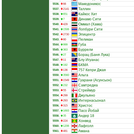
Македоникос
5536.
66
Таллин
5537.
2141
Кайкос Хит
5538.
651
Динамо Сити
5539.
7
Оммал (Хама)
5540.
429
Лопбури Сити
5541.
1506
Эпицентр
5542.
2730
Пеликан
5543.
80
Губа
5544.
999
Буррели
5545.
363
Борац (Баня Лука)
5546.
27
Блу Игуанас
5547.
11
БКМА
5548.
192
757 Кепри Джая
5549.
136
Альта
5550.
3560
Гуарани (Асунсьон)
5551.
1549
Самтредиа
5552.
232
Стреймур
5553.
55
Джульяно
5554.
299
Интернасьонал
5555.
293
Христос
5556.
315
Пасо Йобай
5557.
1693
Андер 18
5558.
35
Хонвед
5559.
224
Лафголл
5560.
1206
Амана
5561.
481