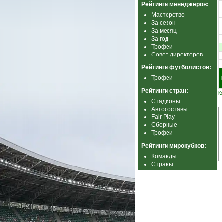
Рейтинги менеджеров:
Мастерство
За сезон
За месяц
За год
Трофеи
Совет директоров
Рейтинги футболистов:
Трофеи
Рейтинги стран:
К
Стадионы
Автосоставы
Fair Play
Сборные
Трофеи
Рейтинги мирокубков:
Команды
Страны