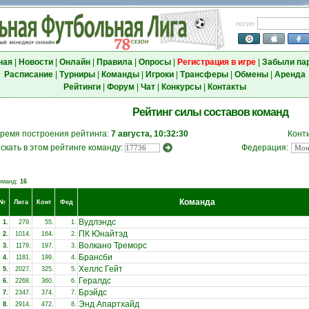
логин
ная
|
Новости
|
Онлайн
|
Правила
|
Опросы
|
Регистрация в игре
|
Забыли па
Расписание
|
Турниры
|
Команды
|
Игроки
|
Трансферы
|
Обмены
|
Аренда
Рейтинги
|
Форум
|
Чат
|
Конкурсы
|
Контакты
Рейтинг силы составов команд
ремя построения рейтинга:
7 августа, 10:32:30
Конт
скать в этом рейтинге команду:
Федерация:
оманд:
16
Команда
№
Лига
Конт
Фед
Вудлэндс
1.
279.
55.
1.
ПК Юнайтэд
2.
1014.
164.
2.
Волкано Треморс
3.
1179.
197.
3.
Брансби
4.
1181.
199.
4.
Хеллс Гейт
5.
2027.
325.
5.
Гералдс
6.
2268.
360.
6.
Брэйдс
7.
2347.
374.
7.
Энд Апартхайд
8.
2914.
472.
8.