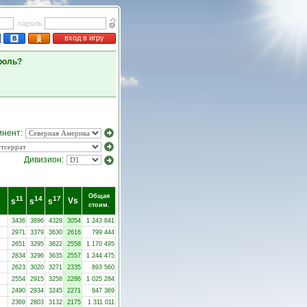
пароль
вход в игру
роль?
инент:
Дивизион:
Общая
11
14
17
Vs
s
s
s
стоим.
3436
3896
4328
3054
1 243 841
2971
3379
3630
2616
799 444
2651
3295
3822
2558
1 170 495
2834
3296
3635
2557
1 244 475
2623
3020
3271
2335
893 560
2554
2915
3258
2286
1 025 284
2490
2934
3245
2271
847 369
2369
2803
3132
2175
1 311 011