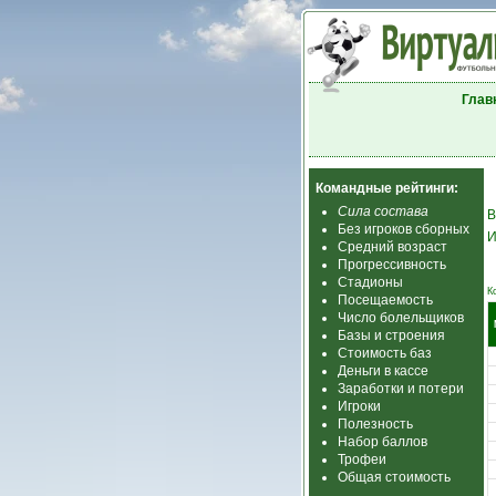
Глав
Командные рейтинги:
Сила состава
В
Без игроков сборных
И
Средний возраст
Прогрессивность
Стадионы
К
Посещаемость
Число болельщиков
Базы и строения
Стоимость баз
Деньги в кассе
Заработки и потери
Игроки
Полезность
Набор баллов
Трофеи
Общая стоимость