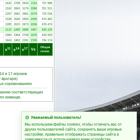
2432
2708
2933
2114
707 896
2162
2663
3179
2096
551 521
2297
2681
2961
2079
732 034
2339
2640
2854
2058
674 482
2285
2615
2873
2036
678 470
2122
2495
2886
1967
830 225
2083
2364
2709
1876
630 503
1643
1962
2261
1536
764 174
Общая
11
14
17
Vs
s
s
s
стоим.
14 и 17 игроков
2 вратаря)
ных соревнованиях
ыванию соответствующих
по команде.
Уважаемый пользователь!
Мы используем файлы cookies, чтобы отличать вас от
других пользователей сайта, сохранять ваши игровые
настройки, правильно отображать страницы сайта в
зависимости от используемого вами устройства.