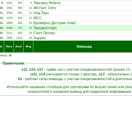
Тексэкоу Ребелз
9.
3321.
545.
9.
ФК Грит Элпс
10.
3461.
569.
10.
Олд Таун
11.
3593.
592.
11.
МСС
12.
3729.
618.
12.
Бромброз Дистрикт Клаб
13.
3899.
644.
13.
Трендсеттерс
14.
4404.
721.
15.
Сент Питерс
15.
5131.
829.
18.
Харрис
16.
7685.
1223.
30.
Команда
№
Лига
Конт
Фед
оманд:
16
Примечание:
s11
,
s14
,
s17
- сумма сил с учетом спецвозможностей лучших 11, 
(
s11
,
s14
учитывается только 1 вратарь,
s17
- обязательно 
Vs
- рейтинг силы команды с учетом спецвозможностей в длитель
Используйте названия столбцов для сортировки по возрастанию или уб
показателей и названия команд для подробной информации 