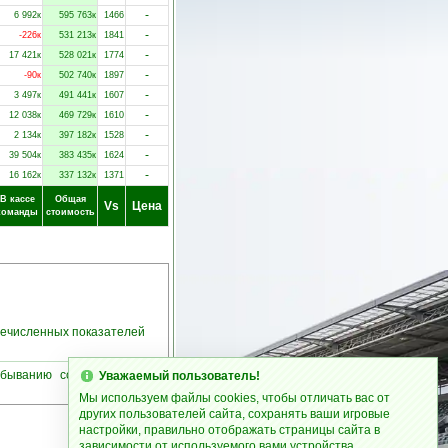
-
6 992к
595 763к
1466
-
-226к
531 213к
1841
-
17 421к
528 021к
1774
-
-90к
502 740к
1897
-
3 497к
491 441к
1607
-
12 038к
469 729к
1610
-
2 134к
397 182к
1528
-
39 504к
383 435к
1624
-
16 162к
337 132к
1371
В кассе
Общая
Vs
Цена
команды
стоимость
речисленных показателей
убыванию соответствующих
Уважаемый пользователь!
Мы используем файлы cookies, чтобы отличать вас от
других пользователей сайта, сохранять ваши игровые
настройки, правильно отображать страницы сайта в
зависимости от используемого вами устройства.