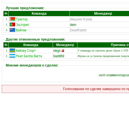
Лучшие предложения:
Команда
Менеджер
№
Трактор
Мишаня Russia
1.
Эшторил
slam
2.
Вайпае
DeadRabbit
3.
Другие отмененные предложения:
Команда
Менеджер
Причина о
№
Кийову Спорт
olegs
1.
У команды не хватило денег (было 1 578 
Реал Белла Виста
biad869
2.
Игрока не устроила предложенная покуп
Мнение менеджеров о сделке:
нет комментари
Голосование по сделке завершено по п