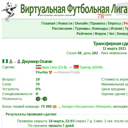
Главная
|
Новости
|
Онлайн
|
Правила
|
Опросы
|
Ре
Расписание
|
Турниры
|
Команды
|
Игроки
|
Т
Рейтинги
|
Форум
|
Чат
|
Конку
Трансферная сд
11 марта 2021
Сезон
56
, день
282
- Лига чемпионов
Джуниор Осагае
→
Арка Сити (D3-B)
→
Трактор (КОНФ)
Сделка:
Улыбка
→
Мишаня Russia
Возраст:
19
Стоимость игрок
Сила:
70
Минимальная ц
Усталость:
0%
Цена продажи:
Спецвозможности:
И
Оценка сделки (+
Полезность:
➟
Бонус первой команде:
75 990
→
Бендел Инсуренэнс (Нигерия)
, менедже
Результаты проверки сделки:
Проверка закрыта:
18 марта, 22:03
(через 7 д. 3 мин. 2 сек. после 
По причине:
прошло 7 дней