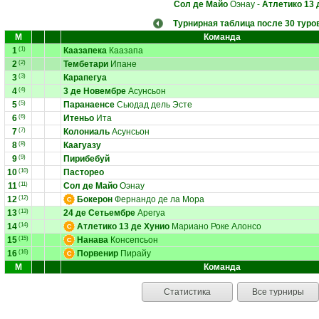
Сол де Майо
Оэнау
-
Атлетико 13 
Турнирная таблица после 30 туро
М
Команда
1
(1)
Каазапека
Каазапа
2
(2)
Тембетари
Ипане
3
(3)
Карапегуа
4
(4)
3 де Новембре
Асунсьон
5
(5)
Паранаенсе
Сьюдад дель Эсте
6
(6)
Итеньо
Ита
7
(7)
Колониаль
Асунсьон
8
(8)
Каагуазу
9
(9)
Пирибебуй
10
(10)
Пасторео
11
(11)
Сол де Майо
Оэнау
12
(12)
Бокерон
Фернандо де ла Мора
13
(13)
24 де Сетьембре
Арегуа
14
(14)
Атлетико 13 де Хунио
Мариано Роке Алонсо
15
(15)
Нанава
Консепсьон
16
(16)
Порвенир
Пирайу
М
Команда
Статистика
Все турниры