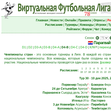
Главная
|
Новости
|
Онлайн
|
Правила
|
Опросы
|
Ре
Расписание
|
Турниры
|
Команды
|
Игроки
|
Т
Рейтинги
|
Форум
|
Чат
|
Конку
Сезон:
Парагвай
D1
|
D2
|
D3-A
|
D3-B
|
D4-A
|
D4-B
|
D4-C
|
D4-D
|
КЛК
|
перехо
20
Чемпионаты стран
- это основные турниры в Лиге. В каждой из стран
национальные чемпионаты. Все команды, которые были созданы на м
участие. Национальные чемпионаты проводятся один раз в сезон.
[
развер
1
2
3
4
5
6
7
8
Расписание:
16
17
18
19
20
21
22
23
Тур 30
-
10 дек 2025, 
Порвенир
Пирайу
*
-
Бокерон
Ферн
24 де Сетьембре
Арегуа
*
-
Карапегуа
Паранаенсе
Сьюдад дель Эсте
*
-
Каазапека
Ка
Каагуазу
-
Нанава
Консе
Итеньо
Ита
-
Пасторео
3 де Новембре
Асунсьон
-
Пирибебуй
Колониаль
Асунсьон
*
-
Тембетари
Ип