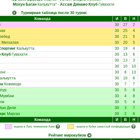
Мохун Баган
Калькутта
*
-
Ассам Динамо Клуб
Гувахати
Турнирная таблица после 30 туров:
Команда
И
В
Н
и
30
27
2
наи
30
25
4
ребед
30
21
5
с
Мегхалая
30
20
5
портинг
Калькутта
30
19
4
 Клуб
Гувахати
30
13
6
30
13
3
30
10
10
онг
30
8
13
алькутта
30
10
6
ла
Кожикоде
30
7
7
пур
30
5
6
Мумбаи
30
4
8
ли
30
5
4
ью Дели
30
3
7
ерс
Маргао
30
2
6
Команда
И
В
Н
- вышла в Лигу чемпионов Азии
- вышла в Кубок азиатской конфедерации
Рейтинг мирокубков