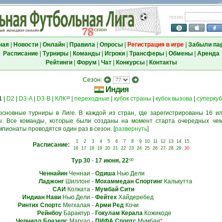
логин
ная
|
Новости
|
Онлайн
|
Правила
|
Опросы
|
Регистрация в игре
|
Забыли па
Расписание
|
Турниры
|
Команды
|
Игроки
|
Трансферы
|
Обмены
|
Аренда
Рейтинги
|
Форум
|
Чат
|
Конкурсы
|
Контакты
Сезон:
Индия
1
|
D2
|
D3-A
|
D3-B
|
КЛК
|
переходные
|
кубок страны
|
кубок вызова
|
суперкуб
10
основные турниры в Лиге. В каждой из стран, где зарегистрированы 16 ил
. Все команды, которые были созданы на момент старта очередных чем
мпионаты проводятся один раз в сезон.
[
развернуть
]
1
2
3
4
5
6
7
8
9
10
11
12
13
14
15
Расписание:
16
17
18
19
20
21
22
23
24
25
26
27
28
29
30
Тур 30
-
17 июня, 22
00
Ченнайин
Ченнаи
-
Одиша
Нью Дели
Ладжонг
Шиллонг
-
Мохаммедан Спортинг
Калькутта
САИ
Колката
-
Мумбай Сити
Индиан Нави
Нью Дели
-
Фейтех
Хайдеребед
Ринтих Спортс
Мегхалая
-
Арми Ред
Кочи
Рейнбоу
Баракпур
-
Гокулам Керала
Кожикоде
Черчилл Бразерс
Маргао
-
ПИФА Спортс
Мумбаи
*