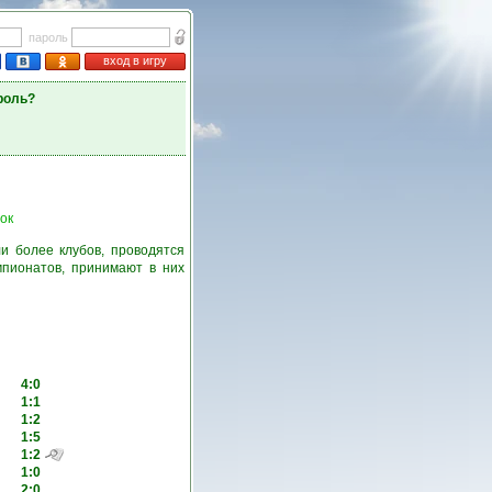
пароль
вход в игру
роль?
ок
и более клубов, проводятся
пионатов, принимают в них
4:0
1:1
1:2
1:5
1:2
1:0
2:0