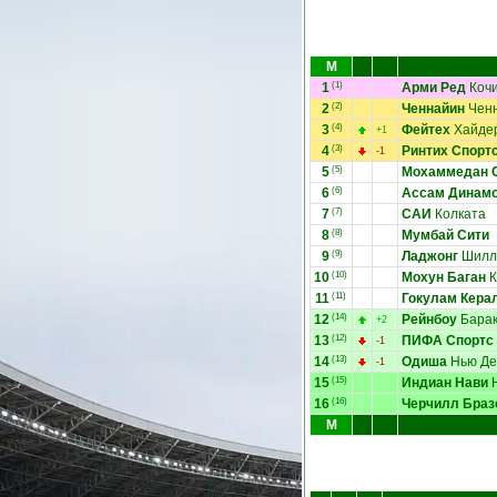
М
1
(1)
Арми Ред
Коч
2
(2)
Ченнайин
Чен
3
(4)
Фейтех
Хайде
+1
4
(3)
Ринтих Спорт
-1
5
(5)
Мохаммедан С
6
(6)
Ассам Динамо
7
(7)
САИ
Колката
8
(8)
Мумбай Сити
9
(9)
Ладжонг
Шилл
10
(10)
Мохун Баган
К
11
(11)
Гокулам Кера
12
(14)
Рейнбоу
Барак
+2
13
(12)
ПИФА Спортс
-1
14
(13)
Одиша
Нью Де
-1
15
(15)
Индиан Нави
Н
16
(16)
Черчилл Браз
М