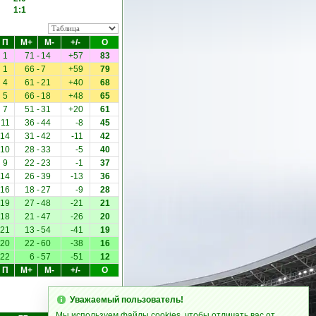
1:1
П
М+
М-
+/-
О
1
71
-
14
+57
83
1
66
-
7
+59
79
4
61
-
21
+40
68
5
66
-
18
+48
65
7
51
-
31
+20
61
11
36
-
44
-8
45
14
31
-
42
-11
42
10
28
-
33
-5
40
9
22
-
23
-1
37
14
26
-
39
-13
36
16
18
-
27
-9
28
19
27
-
48
-21
21
18
21
-
47
-26
20
21
13
-
54
-41
19
20
22
-
60
-38
16
22
6
-
57
-51
12
П
М+
М-
+/-
О
Уважаемый пользователь!
Мы используем файлы cookies, чтобы отличать вас от