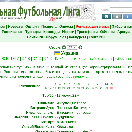
логин
ная
|
Новости
|
Онлайн
|
Правила
|
Опросы
|
Регистрация в игре
|
Забыли па
Расписание
|
Турниры
|
Команды
|
Игроки
|
Трансферы
|
Обмены
|
Аренда
Рейтинги
|
Форум
|
Чат
|
Конкурсы
|
Контакты
Сезон:
Украина
|
D3-B
|
D4-A
|
D4-B
|
D4-C
|
D4-D
|
КЛК
|
переходные
|
кубок страны
|
кубок выз
20
основные турниры в Лиге. В каждой из стран, где зарегистрированы 16 ил
. Все команды, которые были созданы на момент старта очередных чем
мпионаты проводятся один раз в сезон.
[
развернуть
]
1
2
3
4
5
6
7
8
9
10
11
12
13
14
15
Расписание:
16
17
18
19
20
21
22
23
24
25
26
27
28
29
30
Тур 30
-
17 июня, 22
00
Олимпик
-
Ингулец
Петрово
Вотранс
Луцк
-
Полесье
Житомир
*
Нива
Тернополь
-
Буковина
Черновцы
Энергия
Новая Каховка
-
Кудривка
*
Мотор
*
-
Атлет
Киев
Левый Берег
Киев
-
Кристалл
Ольховцы
-
Галичина
Дрогобыч
*