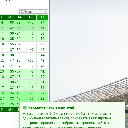
2:0
П
М+
М-
+/-
О
4
68
-
23
+45
74
7
42
-
26
+16
67
7
30
-
24
+6
53
10
35
-
32
+3
52
10
55
-
39
+16
48
11
37
-
30
+7
45
10
30
-
30
0
44
11
47
-
35
+12
43
13
27
-
34
-7
43
13
35
-
37
-2
41
13
37
-
45
-8
39
17
30
-
43
-13
31
17
32
-
35
-3
29
15
24
-
45
-21
27
17
33
-
49
-16
25
22
25
-
60
-35
16
Уважаемый пользователь!
П
М+
М-
+/-
О
Мы используем файлы cookies, чтобы отличать вас от
других пользователей сайта, сохранять ваши игровые
настройки, правильно отображать страницы сайта в
зависимости от используемого вами устройства.