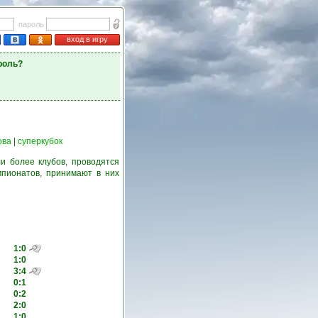
пароль
вход в игру
роль?
ова
|
суперкубок
и более клубов, проводятся
пионатов, принимают в них
1:0
1:0
3:4
0:1
0:2
2:0
1:0