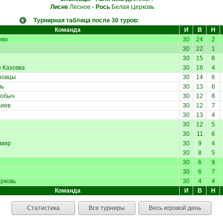
Лисне
Лесное
-
Рось
Белая Церковь
Турнирная таблица после 30 туров:
Команда
И
В
Н
ово
30
24
2
30
22
1
30
15
8
 Каховка
30
16
4
новцы
30
14
6
ль
30
13
6
обыч
30
12
8
иев
30
12
7
30
13
4
30
12
5
30
11
6
мир
30
9
4
30
8
5
30
6
9
30
6
7
рковь
30
4
4
Команда
И
В
Н
Статистика
Все турниры
Весь игровой день