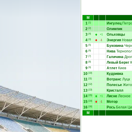
М
1
(1)
Ингулец
Петр
2
(2)
Олимпик
3
(4)
Ольховцы
+1
4
(3)
Энергия
Новая
-1
5
(5)
Буковина
Чер
6
(6)
Нива
Тернопо
7
(7)
Галичина
Дрог
8
(8)
Левый Берег
К
9
(9)
Атлет
Киев
10
(10)
Кудривка
11
(11)
Вотранс
Луцк
12
(12)
Полесье
Жито
13
(13)
Кристалл
14
(15)
Лисне
Лесное
+1
15
(14)
Мотор
-1
16
(16)
Рось
Белая Це
М