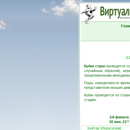
Глав
D
Кубки стран
проводятся по
случайным образом), игр
предложенными менеджерам
Пары определяются жребие
представители низших див
Кубки проводятся по стран
стадии.
1/4 финала
30 мая, 22
00
Бейтар (Иерусалим)