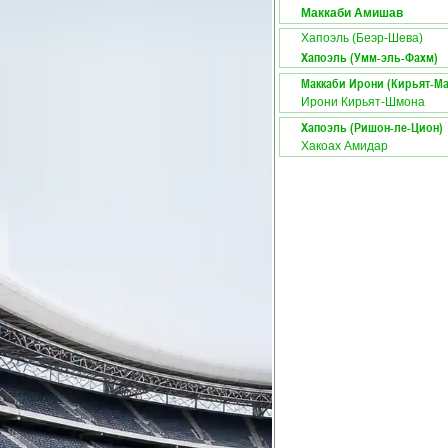
Маккаби Амишав
Хапоэль (Беэр-Шева)
Хапоэль (Умм-эль-Фахм)
Маккаби Ирони (Кирьят-М
Ирони Кирьят-Шмона
Хапоэль (Ришон-ле-Цион)
Хакоах Амидар