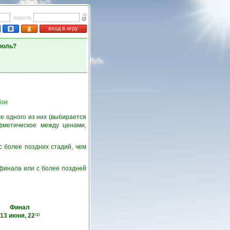
пароль
вход в игру
роль?
бок
е одного из них (выбирается
фметическое между ценами,
с более поздних стадий, чем
6 финала или с более поздней
Финал
13 июня, 22
00