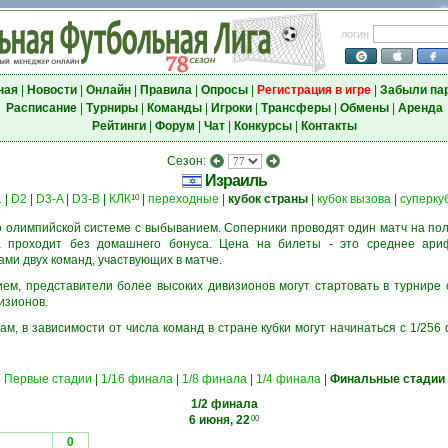
логин
ная
|
Новости
|
Онлайн
|
Правила
|
Опросы
|
Регистрация в игре
|
Забыли па
Расписание
|
Турниры
|
Команды
|
Игроки
|
Трансферы
|
Обмены
|
Аренда
Рейтинги
|
Форум
|
Чат
|
Конкурсы
|
Контакты
Сезон:
Израиль
1
|
D2
|
D3-A
|
D3-B
|
КЛК
|
переходные
|
кубок страны
|
кубок вызова
|
суперку
10
 олимпийской системе с выбыванием. Соперники проводят один матч на пол
а проходит без домашнего бонуса. Цена на билеты - это среднее ари
и двух команд, участвующих в матче.
м, представители более высоких дивизионов могут стартовать в турнире 
изионов.
ам, в зависимости от числа команд в стране кубки могут начинаться с 1/25
Первые стадии
|
1/16 финала
|
1/8 финала
|
1/4 финала
|
Финальные стадии
1/2 финала
6 июня, 22
00
0