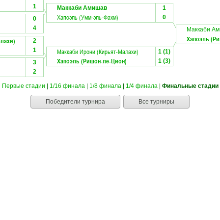
1
Маккаби Амишав
1
Хапоэль (Умм-эль-Фахм)
0
0
4
Маккаби А
Хапоэль (Ри
алахи)
2
1
Маккаби Ирони (Кирьят-Малахи)
1 (1)
Хапоэль (Ришон-ле-Цион)
1 (3)
3
2
Первые стадии
|
1/16 финала
|
1/8 финала
|
1/4 финала
|
Финальные стадии
Победители турнира
Все турниры