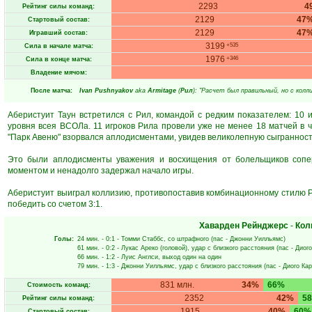
2293
4
Рейтинг силы команд:
2129
47
Стартовый состав:
2129
47
Игравший состав:
3199
+535
Сила в начале матча:
1976
+346
Сила в конце матча:
Владение мячом:
После матча:
Ivan Pushnyakov
aka
Armitage
(
Рил
): "Расчет был правильный, но с колли
Аберистуит Таун встретился с Рил, командой с редким показателем: 10
уровня всея ВСОЛа. 11 игроков Рила провели уже не менее 18 матчей в
"Парк Авеню" взорвался аплодисментами, увидев великолепную сыграннос
Это были аплодисменты уважения и восхищения от болельщиков сопер
моментом и ненадолго задержал начало игры.
Аберистуит выиграл коллизию, противопоставив комбинационному стилю Р
победить со счетом 3:1.
Хаварден Рейнджерс
-
Кол
Голы:
24 мин.
- 0:1 -
Томми Стаббс
, со штрафного (пас -
Джонни Уилльямс
)
61 мин.
- 0:2 -
Лукас Ареко
(головой), удар с близкого расстояния (пас -
Диого
66 мин.
- 1:2 -
Луис Англси
, выход один на один
79 мин.
- 1:3 -
Джонни Уилльямс
, удар с близкого расстояния (пас -
Диого Ка
831 млн.
34%
66%
Стоимость команд:
2352
42%
5
Рейтинг силы команд:
1915
40%
60%
Стартовый состав: