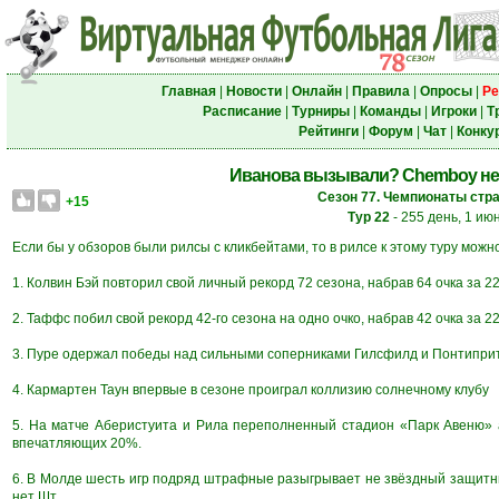
Главная
|
Новости
|
Онлайн
|
Правила
|
Опросы
|
Ре
Расписание
|
Турниры
|
Команды
|
Игроки
|
Т
Рейтинги
|
Форум
|
Чат
|
Конку
Иванова вызывали? Chemboy не
Сезон 77. Чемпионаты стра
+15
Тур 22
- 255 день, 1 ию
Если бы у обзоров были рилсы с кликбейтами, то в рилсе к этому туру можн
1. Колвин Бэй повторил свой личный рекорд 72 сезона, набрав 64 очка за 22
2. Таффс побил свой рекорд 42-го сезона на одно очко, набрав 42 очка за 22
3. Пуре одержал победы над сильными соперниками Гилсфилд и Понтиприт, 
4. Кармартен Таун впервые в сезоне проиграл коллизию солнечному клубу
5. На матче Аберистуита и Рила переполненный стадион «Парк Авеню» 
впечатляющих 20%.
6. В Молде шесть игр подряд штрафные разыгрывает не звёздный защитник
нет Шт.