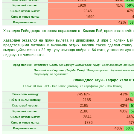
1929
41%
59
Игравший состав:
2345
47
Сила в начале матча:
1699
Сила в конце матча:
42%
5
Владение мячом:
Хаварден Рейнджерс потерпел поражение от Колвин Бэй, проиграв со счёто
Хаварден оказался на грани вылета из дивизиона. В игре с Колвин Бэ
предстоящими матчами и включила отдых. Колвин также сделал ставку 
выдающийся сезон: к 22-му туру команда набрала 64 очка, установив лучш
лидирует в чемпионате.
Перед матчем:
Владимир Слонь
aka
Прикуп
(
Лланидлос Таун
): "Если выстоим, то буд
Василий
aka
Engomar
(
Таффс Уэлл
): "Физкултпривет. Хорошей нам всем
Скоро буду, не скучайте"
Лланидлос Таун
-
Таффс Уэлл
0:
Голы:
31 мин.
- 0:1 -
Себ Томас
(головой), со штрафного (пас -
Сэм Пэшен
)
745 млн.
43%
5
Стоимость команд:
2165
46%
Рейтинг силы команд:
2195
43%
5
Стартовый состав:
2186
43%
5
Игравший состав:
2844
46%
Сила в начале матча:
1736
47
Сила в конце матча:
40%
60%
Владение мячом: