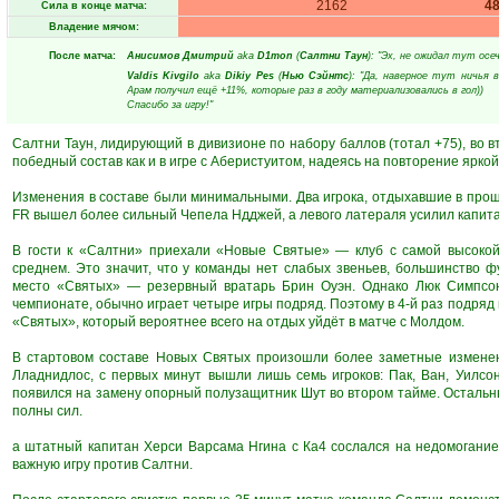
2162
4
Сила в конце матча:
Владение мячом:
После матча:
Анисимов Дмитрий
aka
D1mon
(
Салтни Таун
): "Эх, не ожидал тут осе
Valdis Kivgilo
aka
Dikiy Pes
(
Нью Сэйнтс
): "Да, наверное тут ничья 
Арам получил ещё +11%, которые раз в году материализовались в гол))
Спасибо за игру!"
Салтни Таун, лидирующий в дивизионе по набору баллов (тотал +75), во 
победный состав как и в игре с Аберистуитом, надеясь на повторение яркой
Изменения в составе были минимальными. Два игрока, отдыхавшие в прошл
FR вышел более сильный Чепела Ндджей, а левого латераля усилил капита
В гости к «Салтни» приехали «Новые Святые» — клуб с самой высокой 
среднем. Это значит, что у команды нет слабых звеньев, большинство 
место «Святых» — резервный вратарь Брин Оуэн. Однако Люк Симпсон,
чемпионате, обычно играет четыре игры подряд. Поэтому в 4-й раз подряд 
«Святых», который вероятнее всего на отдых уйдёт в матче с Молдом.
В стартовом составе Новых Святых произошли более заметные изменен
Лладнидлос, с первых минут вышли лишь семь игроков: Пак, Ван, Уилсо
появился на замену опорный полузащитник Шут во втором тайме. Остальны
полны сил.
а штатный капитан Херси Варсама Нгина с Ка4 сослался на недомогание 
важную игру против Салтни.