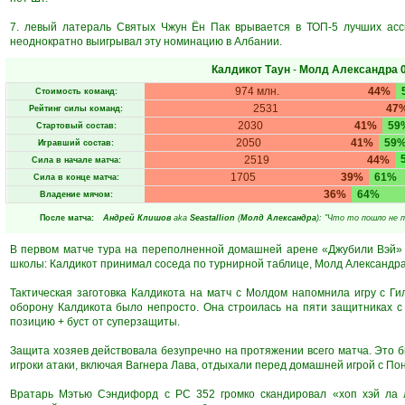
7. левый латераль Святых Чжун Ён Пак врывается в ТОП-5 лучших асси
неоднократно выигрывал эту номинацию в Албании.
Калдикот Таун
-
Молд Александра
974 млн.
44%
Стоимость команд:
2531
47
Рейтинг силы команд:
2030
41%
59
Стартовый состав:
2050
41%
59
Игравший состав:
2519
44%
Сила в начале матча:
1705
39%
61%
Сила в конце матча:
36%
64%
Владение мячом:
После матча:
Андрей Клишов
aka
Seastallion
(
Молд Александра
): "Что то пошло не п
В первом матче тура на переполненной домашней арене «Джубили Вэй» 
школы: Калдикот принимал соседа по турнирной таблице, Молд Александра
Тактическая заготовка Калдикота на матч с Молдом напомнила игру с Г
оборону Калдикота было непросто. Она строилась на пяти защитниках с
позицию + буст от суперзащиты.
Защита хозяев действовала безупречно на протяжении всего матча. Это был
игроки атаки, включая Вагнера Лава, отдыхали перед домашней игрой с П
Вратарь Мэтью Сэндифорд с РС 352 громко скандировал «хоп хэй ла 