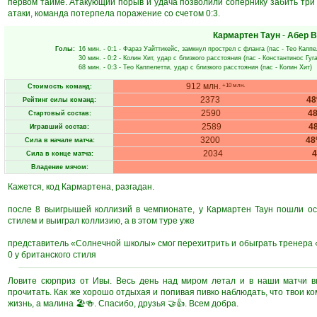
первом тайме. Атакующий порыв и удача позволили сопернику забить три 
атаки, команда потерпела поражение со счетом 0:3.
Кармартен Таун
-
Абер 
Голы:
16 мин.
- 0:1 -
Фараз Уайттикейс
, замкнул прострел с фланга (пас -
Тео Каппе
30 мин.
- 0:2 -
Колин Хит
, удар с близкого расстояния (пас -
Константинос Гуг
68 мин.
- 0:3 -
Тео Каппелетти
, удар с близкого расстояния (пас -
Колин Хит
)
912 млн.
+10 млн.
Стоимость команд:
2373
4
Рейтинг силы команд:
2590
4
Стартовый состав:
2589
4
Игравший состав:
3200
4
Сила в начале матча:
2034
Сила в конце матча:
Владение мячом:
Кажется, код Кармартена, разгадан.
после 8 выигрышей коллизий в чемпионате, у Кармартен Таун пошли ос
стилем и выиграл коллизию, а в этом туре уже
представитель «Солнечной школы» смог перехитрить и обыграть тренера «
0 у британского стиля
Ловите сюрприз от Ивы. Весь день над миром летал и в наши матчи вн
прочитать. Как же хорошо отдыхая и попивая пивко наблюдать, что твои к
жизнь, а малина 🏖️🍻. Спасибо, друзья 🤝👍. Всем добра.