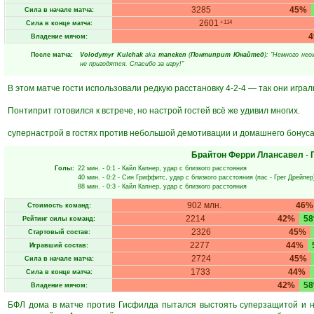
3285
45%
Сила в начале матча:
2601
+114
Сила в конце матча:
Владение мячом:
После матча:
Volodymyr Kulchak
aka
maneken
(
Понтиприт Юнайтед
): "Немного не
не пригодятся. Спасибо за игру!"
В этом матче гости использовали редкую расстановку 4-2-4 — так они играли
Понтиприт готовился к встрече, но настрой гостей всё же удивил многих.
супернастрой в гостях против небольшой демотивации и домашнего бонуса
Брайтон Ферри Ллансавел
-
Голы:
22 мин.
- 0:1 -
Кайл Капнер
, удар с близкого расстояния
40 мин.
- 0:2 -
Син Гриффитс
, удар с близкого расстояния (пас -
Грег Дрейпер
88 мин.
- 0:3 -
Кайл Капнер
, удар с близкого расстояния
902 млн.
46%
Стоимость команд:
2214
42%
5
Рейтинг силы команд:
2326
45%
Стартовый состав:
2277
44%
Игравший состав:
2724
45%
Сила в начале матча:
1733
44%
Сила в конце матча:
42%
5
Владение мячом:
БФЛ дома в матче против Гисфилда пытался выстоять суперзащитой и на