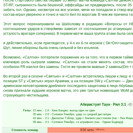
После стартового свистка первые 35 минут матча команда Салтни демонст
ST-RF, сыгранность была бешеной, оффсайды не предвидились. после 35
забить гол. Однако, несмотря на все усилия, мячи не попадали в створ во
состав играл уверенно и точно и часто бил по воротам. В чем же причина т
Этот вопрос перенаправили на Шаболовку в редакцию «Вопросы от НЕ
соотношение ударов в створ/мимо зависит от соотношения рс атакующих
усталость вратаря соперника). В первом матче ваша группа атаки была силь
и действительно, если приглядется, у 4-х из 6-ти игроков ( Gk+Dm+защит
Шут, линия обороны была очень сильной и без изъянов.
Возможно, «Салтни» потерпели поражение из-за того, что в первом тайме
ключевую роль сыграли замены. «Салтни» не стали менять состав, что
особенно FR наелся без замены. Гости же провели важные 2 замены(Dm + F
Во второй раз в сезоне «Святые» и «Салтни» встретились лицом к лицу. и 
позиции ST у «Святых» играл Арамчик, а на позиции SW у «Салтни» — Джо
армянском неповторимом дриблинге последнего защитника в лице Абубакар
снова признали худшим игроком матча, это уже третья номинация WoM д
страхующего чистильщика.
Аберистуит Таун
-
Рил
3:1
Голы:
15 мин.
- 1:0 -
Ханк Банджо
, выход один на один
35 мин.
- 2:0 -
Соломон Рикейро
, удар со средней дистанции
42 мин.
- 2:1 -
Джонатан Тэйлор
, удар с близкого расстояния (пас -
Люк Фицп
58 мин.
- 3:1 -
Соломон Рикейро
, со штрафного (пас -
Оджаи Бедвард
)
936 млн.
+84 млн.
Стоимость команд: