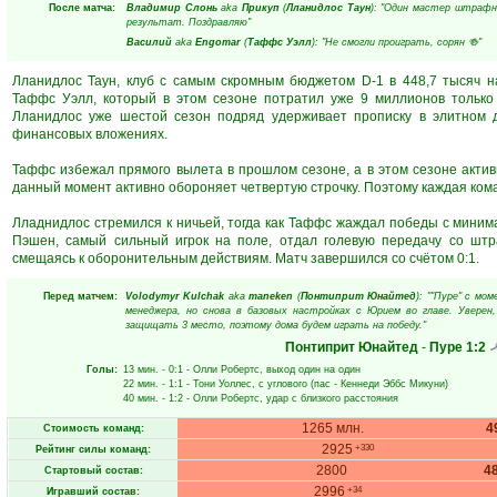
После матча:
Владимир Слонь
aka
Прикуп
(
Лланидлос Таун
): "Один мастер штрафны
результат. Поздравляю"
Василий
aka
Engomar
(
Таффс Уэлл
): "Не смогли проиграть, сорян 🍻"
Лланидлос Таун, клуб с самым скромным бюджетом D-1 в 448,7 тысяч н
Таффс Уэлл, который в этом сезоне потратил уже 9 миллионов только
Лланидлос уже шестой сезон подряд удерживает прописку в элитном д
финансовых вложениях.
Таффс избежал прямого вылета в прошлом сезоне, а в этом сезоне актив
данный момент активно обороняет четвертую строчку. Поэтому каждая кома
Лладнидлос стремился к ничьей, тогда как Таффс жаждал победы с миним
Пэшен, самый сильный игрок на поле, отдал голевую передачу со штр
смещаясь к оборонительным действиям. Матч завершился со счётом 0:1.
Перед матчем:
Volodymyr Kulchak
aka
maneken
(
Понтиприт Юнайтед
): ""Пуре" с мо
менеджера, но снова в базовых настройках с Юрием во главе. Увере
защищать 3 место, поэтому дома будем играть на победу."
Понтиприт Юнайтед
-
Пуре
1:2
Голы:
13 мин.
- 0:1 -
Олли Робертс
, выход один на один
22 мин.
- 1:1 -
Тони Уоллес
, с углового (пас -
Кеннеди Эббс Микуни
)
40 мин.
- 1:2 -
Олли Робертс
, удар с близкого расстояния
1265 млн.
4
Стоимость команд:
2925
+330
Рейтинг силы команд:
2800
4
Стартовый состав:
2996
+34
Игравший состав: