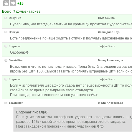
+15
Всего:
7
комментариев
Dikiy Pes
Нью Сэйнтс
Супер! Ива, каа всегда, аналитика на уровне 💪 прочитал с удовольстви
Прикуп
Лланидлос Таун
Есть предложение почаще ходить в отпуск и получать вдохновение на о
Engomar
Таффс Уэлл
Одобряю🍻
Seastallion
Молд Александра
Возможно я что то не так подсчитываю. Тогда буду благодарен за разъ
игрока без Шт4 150. Смысл ставить исполнять штрафные Шт4 если он 
Engomar
Таффс Уэлл
Если у исполнителя штрафного удара нет спецвозможности Шт, то пол
своей силе во время розыгрыша этого стандарта.
При стандартном положении много участников 🍻🤝
Seastallion
Молд Александра
Engomar писал(а):
Если у исполнителя штрафного удара нет спецвозможности Шт
размере 15% к своей силе во время розыгрыша этого стандарта.
При стандартном положении много участников 🍻🤝