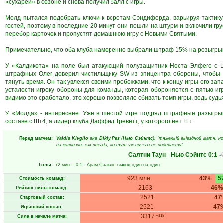
«сухарей» в сезоне и снова получил балл с игры.
Молд пытался подобрать ключи к воротам Сэндифорда, варьируя тактику
гостей, поэтому в последние 20 минут они пошли на штурм и включили гру
перебор карточек и пропустят домашнюю игру с Новыми Святыми.
Примечательно, что оба клуба намеренно выбрали штраф 15% на розыгры
У «Калдикота» на поле был атакующий полузащитник Неста Элфеге с Ш
штрафных Олег доверил чистильщику SW из эпицентра обороны, чтобы А
тянуть время. Он так увлекся своими пробежками, что к концу игры его за
усталости игроку обороны для команды, которая обороняется с пятью иг
видимо это сработало, это хорошо позволяло сбивать темп игры, ведь судья
У «Молда» - интереснее. Уже в шестой игре подряд штрафные разыгрыв
составе с Шт4, а лидер клуба Даффид Треветт, у которого нет Шт.
Перед матчем:
Valdis Kivgilo
aka
Dikiy Pes
(
Нью Сэйнтс
): "тяжельій вьіездной матч, 
на коллизии, как всегда, но тут уж ничего не поделаешь"
Салтни Таун
-
Нью Сэйнтс
0:1
Голы:
72 мин.
- 0:1 -
Арам Саакян
, выход один на один
923 млн.
43%
5
Стоимость команд:
2163
46%
Рейтинг силы команд:
2521
47
Стартовый состав:
2521
47
Игравший состав:
3317
+118
Сила в начале матча: