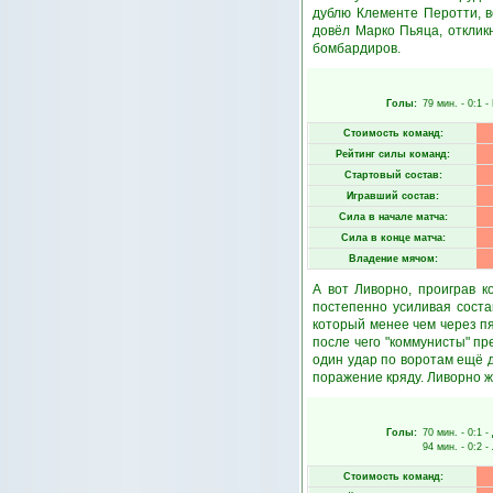
дублю Клементе Перотти, в
довёл Марко Пьяца, отклик
бомбардиров.
Голы:
79 мин.
- 0:1 -
Стоимость команд:
Рейтинг силы команд:
Стартовый состав:
Игравший состав:
Сила в начале матча:
Сила в конце матча:
Владение мячом:
А вот Ливорно, проиграв к
постепенно усиливая соста
который менее чем через п
после чего "коммунисты" пр
один удар по воротам ещё д
поражение кряду. Ливорно ж
Голы:
70 мин.
- 0:1 -
94 мин.
- 0:2 -
Стоимость команд: