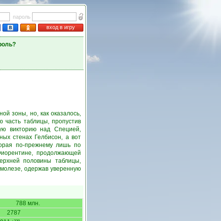
пароль
вход в игру
роль?
й зоны, но, как оказалось,
ю часть таблицы, пропустив
ую викторию над Специей,
ных стенах Гелбисон, а вот
торая по-прежнему лишь по
Фиорентине, продолжающей
ерхней половины таблицы,
молезе, одержав уверенную
788 млн.
2787