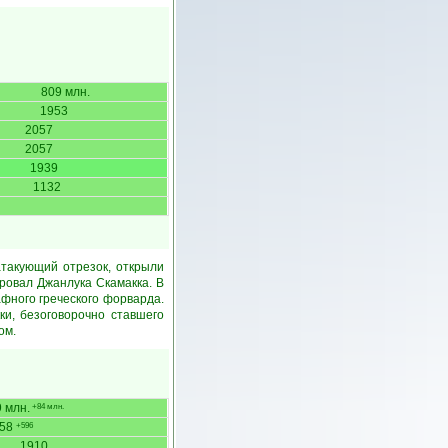
809 млн.
1953
2057
2057
1939
1132
атакующий отрезок, открыли
ровал Джанлука Скамакка. В
фного греческого форварда.
ки, безоговорочно ставшего
ом.
 млн.
+84 млн.
158
+596
1910