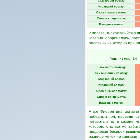
Стартовый состав:
Игравший состав:
Сила в начале матча:
Сила в конце матча:
Владение мячом:
Имолезе, включившийся в иг
коварно оборонялась, рас
половины из которых пришли
Голы:
41 мин.
- 1:0 -
Стоимость команд:
Рейтинг силы команд:
Стартовый состав:
Игравший состав:
Сила в начале матча:
Сила в конце матча:
Владение мячом:
А вот Фиорентина, активно
победный гол, проведя ст
четвёртый гол в сезоне, ч
которого столько же забит
продлевая беспроигрышную 
разнице мячей не занимает 