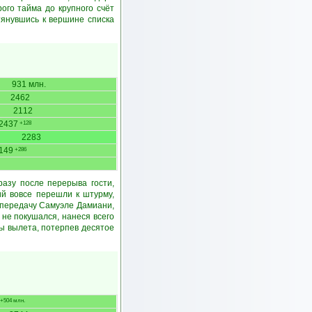
ого тайма до крупного счёт
тянувшись к вершине списка
931 млн.
2462
2112
2437
+128
2283
149
+286
разу после перерыва гости,
ий вовсе перешли к штурму,
 передачу Самуэле Дамиани,
 не покушался, нанеся всего
ны вылета, потерпев десятое
+504 млн.