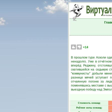
Глав
+14
В прошлом туре Асколи оде
ненадолго. Уже в отчётном
вперёд Реджину, отстояв
скатившейся на седьмую ст
"коммунисты" добыли мини
разнице мячей уступает 
отчаянную погоню за лид
поменявшись местами с вы
выездную победу над Эмпол
Стоимость команд:
Рейтинг силы команд: