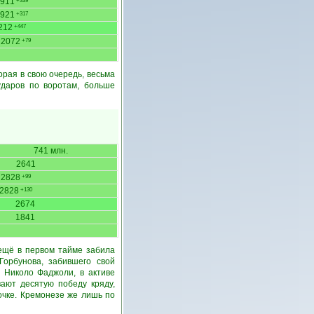
911
+339
921
+317
212
+447
2072
+79
орая в свою очередь, весьма
ударов по воротам, больше
741 млн.
2641
2828
+99
2828
+130
2674
1841
 ещё в первом тайме забила
Горбунова, забившего свой
. Николо Фаджоли, в активе
вают десятую победу кряду,
очке. Кремонезе же лишь по