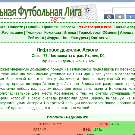
логин
ная
|
Новости
|
Онлайн
|
Правила
|
Опросы
|
Регистрация в игре
|
Забыли па
Расписание
|
Турниры
|
Команды
|
Игроки
|
Трансферы
|
Обмены
|
Аренда
Рейтинги
|
Форум
|
Чат
|
Конкурсы
|
Контакты
Лифтовое движение Асколи
Сезон 77. Чемпионаты стран. Италия, D1
Тур 22
- 255 день, 1 июня 2026
ржал уверенную домашнюю победу на Гелбисоном, поднявшись из переходно
 туре команда минимально уступила на Сан-Сиро и вернулась в салатову
шую безголевой мир в гостях у Имолезе, и Наполи, одержавший скромн
рочку, пропустив вверх Аталанту и Ливорно. Бергамаски разгромили в род
мальную победу над другим представителем зоны вылета Болоньей, ко
полуспасительное 14-е место Кремонезе, с тем же счётом уступившим 
ером, который в свою очередь разгромил дома Верону, выпавшую из в
шеупомянутым Интером. На третьей позиции обосновался Лацио, обогнав И
и, всё прочнее оседающем в зоне стыковых матчей.
Имолезе
-
Реджина
0:0
1170 млн.
60%
40%
+382 млн.
2878
51%
49%
+91