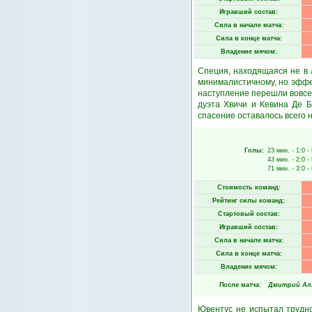
Игравший состав:
Сила в начале матча:
Сила в конце матча:
Владение мячом:
Специя, находящаяся не в 
минималистичному, но эффе
наступление перешли вовсе 
дуэта Хвичи и Кевина Де Б
спасение оставалось всего 
Голы:
23 мин.
- 1:0 -
43 мин.
- 2:0 -
71 мин.
- 3:0 -
Стоимость команд:
Рейтинг силы команд:
Стартовый состав:
Игравший состав:
Сила в начале матча:
Сила в конце матча:
Владение мячом:
После матча:
Дмитрий Ал
Ювентус не испытал трудн