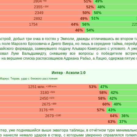
2804
51%
49%
+60
2355
52%
48%
+164
2349
50%
50%
51%
2892
49%
1754
44%
56%
22
46%
54%
астрой, добыл три очка в гостях у Эмполи, дважды отличившись во втором т
а поле Марсело Брозовича и Диего Виера, но лишь в середине тайма, перей
вайского форварда, замкнувшего подачу Альваро Кампусано с углового. А у
ровал Луке Вальдшмидту, снявшему все вопросы о победителе встреч
л на вершине списка распасовщиков Адриана Рабьо, а Лацио, одержав пятую
Интер
-
Асколи
1:0
Маркус Тюрам
, удар с близкого расстояния
1251 млн.
53%
47%
+148 млн.
3180
58%
42%
+924
2450
58%
42%
+674
2675
60%
40%
+899
3176
57%
43%
+805
2679
64%
36%
+1180
63%
37%
тер, уже поднявшийся выше экватора таблицы, в отчётном туре минимально
 нанесли немало ударов в створ, с которыми уверенно справлялся голкип