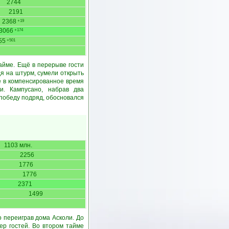
2744
2191
2368
+19
3066
+174
55
+501
айме. Ещё в перерыве гости
дя на штурм, сумели открыть
же в компенсированное время
и. Кампусано, набрав два
 победу подряд, обосновался
1103 млн.
2256
1776
1776
2371
1499
 переиграв дома Асколи. До
ер гостей. Во втором тайме