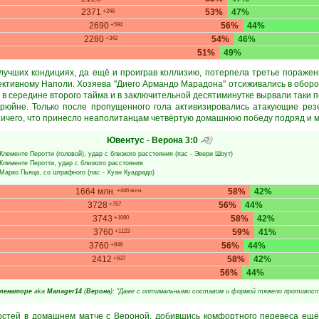
2371
53%
47%
+246
2690
56%
44%
+594
2280
54%
46%
+342
51%
49%
лучших кондициях, да ещё и проиграв коллизию, потерпела третье поражени
ктивному Наполи. Хозяева "Диего Армандо Марадона" отсиживались в обороне
в середине второго тайма и в заключительной десятиминутке вырвали таки 
рюйне. Только после пропущенного гола активизировались атакующие рез
ничего, что принесло неаполитанцам четвёртую домашнюю победу подряд и м
Ювентус
-
Верона
3:0
Клементе Перотти
(головой), удар с близкого расстояния (пас -
Эвери Шоут
)
Клементе Перотти
, удар с близкого расстояния
Марко Пьяца
, со штрафного (пас -
Хуан Куадрадо
)
1664 млн.
58%
42%
+446 млн.
3728
56%
44%
+757
3743
58%
42%
+1080
3760
59%
41%
+1123
3760
56%
44%
+848
2412
58%
42%
+637
56%
44%
ленаторе
aka
Manager14
(
Верона
): "Даже с оптимальными составом и формой тяжело противост
остей в домашнем матче с Вероной, добившись комфортного перевеса ещё 