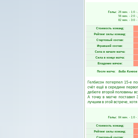
Голы:
26 мин.
- 1:0 -
56 мин.
- 2:0 -
82 мин.
- 3:0 -
Стоимость команд:
Рейтинг силы команд:
Стартовый состав:
Игравший состав:
Сила в начале матча:
Сила в конце матча:
Владение мячом:
После матча:
БиБи Кингов
Гелбисон потерпел 15-е по
счёт ещё в середине перво
дебюте второй половины вс
А точку в матче поставил 
лучшим в этой встрече, хот
Голы:
84 мин.
- 1:0 -
Стоимость команд:
Рейтинг силы команд:
Стартовый состав: