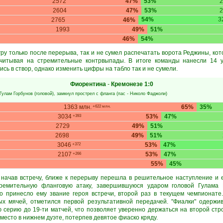
2572
47%
53%
2
2604
47%
53%
2
54%
3
2765
46%
1993
49%
51%
46%
54%
ру только после перерыва, так и не сумел распечатать ворота Реджины, кот
считывая на стремительные контрвыпады. В итоге команды нанесли 14 
сь в створ, однако изменить цифры на табло так и не сумели.
Фиорентина
-
Кремонезе
1:0
Гулам Горбунов
(головой), замкнул прострел с фланга (пас -
Николо Фаджоли
)
1363 млн.
65%
35%
+622 млн.
3034
53%
47%
+393
2729
49%
51%
2698
49%
51%
3046
53%
47%
+372
2107
53%
47%
+266
55%
45%
 начав встречу, ближе к перерыву перешла в решительное наступление и
ремительную фланговую атаку, завершившуюся ударом головой Гулама 
то принесло ему звание героя встречи, второй раз в текущем чемпионате
ых мячей, отметился первой результативной передачей. "Фиалки" одержи
серию до 19-ти матчей, что позволяет уверенно держаться на второй стр
место в нижнем дуэте, потерпев девятое фиаско кряду.