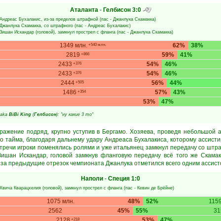
Аталанта
-
Гелбисон
3:0
Андреас Бухалакис
, из-за пределов штрафной (пас -
Джанлука Скамакка
)
Джанлука Скамакка
, со штрафного (пас -
Андреас Бухалакис
)
Зишан Искандар
(головой), замкнул прострел с фланга (пас -
Джанлука Скамакка
)
1349 млн.
62%
38%
+540 млн.
2819
59%
41%
+866
2433
54%
46%
+376
2433
54%
46%
+376
2444
56%
44%
+505
1486
57%
43%
+354
53%
47%
aka
BiBi King
(
Гелбисон
): "ну какие 3 то"
ражение подряд, крупно уступив в Бергамо. Хозяева, проведя небольшой 
го тайма, благодаря дальнему удару Андреаса Бухалакиса, которому ассисти
тречи игроки поменялись ролями и уже итальянец замкнул передачу со штра
Зишан Искандар, головой замкнув фланговую передачу всё того же Скамак
я за предыдущие отрезок чемпионата Джанлука отметился всего одним ассист
Наполи
-
Специя
1:0
Хвича Кварацхелия
(головой), замкнул прострел с фланга (пас -
Кевин де Брёйне
)
1075 млн.
48%
52%
1159
2562
45%
55%
3
2128
53%
47%
+218