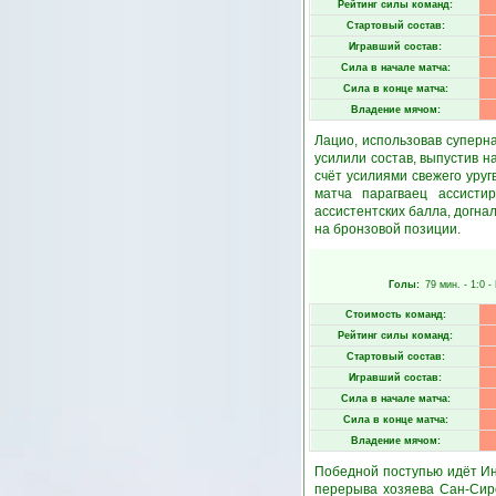
Рейтинг силы команд:
Стартовый состав:
Игравший состав:
Сила в начале матча:
Сила в конце матча:
Владение мячом:
Лацио, использовав суперн
усилили состав, выпустив н
счёт усилиями свежего уруг
матча парагваец ассисти
ассистентских балла, догна
на бронзовой позиции.
Голы:
79 мин.
- 1:0 -
Стоимость команд:
Рейтинг силы команд:
Стартовый состав:
Игравший состав:
Сила в начале матча:
Сила в конце матча:
Владение мячом:
Победной поступью идёт Ин
перерыва хозяева Сан-Сиро