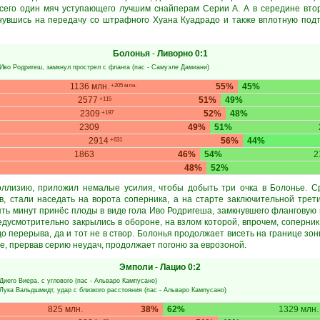
сего один мяч уступающего лучшим снайперам Серии А. А в середине втор
нувшись на передачу со штрафного Хуана Куадрадо и также вплотную под
Болонья
-
Ливорно
0:1
Иво Родригеш
, замкнул прострел с фланга (пас -
Самуэле Дамиани
)
1136 млн.
55%
45%
+205 млн.
2577
51%
49%
+115
2309
52%
48%
+197
2309
49%
51%
2914
56%
44%
+631
1863
46%
54%
2
48%
52%
оллизию, приложил немалые усилия, чтобы добыть три очка в Болонье. С
в, стали наседать на ворота соперника, а на старте заключительной трет
ять минут принёс плоды в виде гола Иво Родригеша, замкнувшего фланговую
едусмотрительно закрылись в обороне, на взлом которой, впрочем, соперник
о перерыва, да и тот не в створ. Болонья продолжает висеть на границе зо
е, прервав серию неудач, продолжает погоню за еврозоной.
Эмполи
-
Лацио
0:2
Диего Виера
, с углового (пас -
Альваро Кампусано
)
Лука Вальдшмидт
, удар с близкого расстояния (пас -
Альваро Кампусано
)
825 млн.
38%
62%
1329 млн.