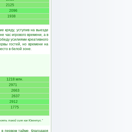
2125
2096
1938
е кряду, уступив на выезде
 час игрового времени, а в
победу усилиями креативного
ервы гостей, но времени на
есто в белой зоне.
1218 млн.
2971
2663
2637
2912
1775
оять такой силе как Ювентус."
в первом тайме, благодаря