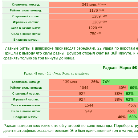
341 млн.
+7 млн.
Стоимость команд:
1176
+141
Рейтинг силы команд:
1289
+269
Стартовый состав:
1289
+269
Игравший состав:
1220
+69
Сила в начале матча:
750
+54
Сила в конце матча:
Владение мячом:
Главные битвы в дивизионе производят середняки, 22 удара по воротам на
Пришли к выводу что силы равны, Воуксол открыл счёт на 36й минуте, и 
сравнять только за три минуты до конца
Радсан
-
Марка ФК
Голы:
41 мин.
- 0:1 -
Лукас Ясим
, со штрафного
139 млн.
26%
74%
Стоимость команд:
1044
40%
60%
Рейтинг силы команд:
927
38%
62%
Стартовый состав:
927
38%
62%
Игравший состав:
1544
45%
Сила в начале матча:
949
45%
Сила в конце матча:
40%
60%
Владение мячом:
Радсан выиграл коллизию стилей у второй по силе команды. Перебор с гр
девяти штрафных оказался голевым. Это был единственный гол в матче, з