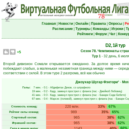
Главная
|
Новости
|
Онлайн
|
Правила
|
Опросы
|
Ре
Расписание
|
Турниры
|
Команды
|
Игроки
|
Т
Рейтинги
|
Форум
|
Чат
|
Конку
D2, 1й тур
Сезон 78. Чемпионаты стран
+5
Тур 1
- 32 день, 6 июл
Второй дивизион Сомали открывается ожиданно. За долгое время ниче
побеждают слабых, а маленькая незаметная граница между ними — середн
соответствии с силой. В этом туре 2 разгрома, всё как обычно
Джоухар Шугар Фэктори
* -
Мог
Голы:
7 мин.
- 0:1 -
Абдифитах Деков
, со штрафного
19 мин.
- 0:2 -
Каду
, замкнул прострел с фланга (пас -
Джейкоб Лебовиц
)
41 мин.
- 0:3 -
Каду
, замкнул прострел с фланга (пас -
Бакари Сиди Бебето
)
67 мин.
- 0:4 -
Марсис
(головой), замкнул прострел с фланга (пас -
Бакари Си
220 млн.
33%
67%
Стоимость команд:
989
35%
65%
Рейтинг силы команд:
965
38%
62%
Стартовый состав:
965
38%
62%
Игравший состав:
60%
1143
40%
Сила в начале матча: