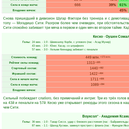
666
39%
61%
Сила в конце матча:
45%
Владение мячом:
Снова пришедший в дивизион Шугар Фэктори без тренера и с демотива
топу — Могадишо Сити. Разгром более чем очевиден, при обстоятельств
Сити спокойно забивает три мяча в первом и один мяч во втором тайме. Ка
Кеско
-
Оушен Сома
Голы:
24 мин.
- 1:0 -
Шиикхалоу Корби
, с углового (пас -
Асад Мунир
)
43 мин.
- 2:0 -
Юнес Хасау
, со штрафного
57 мин.
- 3:0 -
Хельми Кеенадид
забивает с пенальти
449 млн.
+171 млн.
Стоимость команд:
1313
+305
Рейтинг силы команд:
1440
+482
Стартовый состав:
1422
+464
Игравший состав:
1711
+606
Сила в начале матча:
1089
+394
Сила в конце матча:
Владение мячом:
Сильный побеждает слабого, без примечаний и интриг. Три из трёх голов 
на 43й и пенальти на 57й. Кеско уже открывает рекорды этого сезона в н
чем Сити.
Воуксол
* -
Академия Ксам
Голы:
36 мин.
- 1:0 -
Такар Сиссе
, удар с близкого расстояния (пас -
Байрамгельды
87 мин.
- 1:1 -
Шахед Кусман
, замкнул прострел с фланга (пас -
Френдли Ивэ