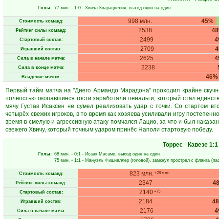
Голы:
77 мин.
- 1:0 -
Хвича Кварацхелия
, выход один на один
998 млн.
45%
Стоимость команд:
2538
4
Рейтинг силы команд:
2499
4
Стартовый состав:
2709
Игравший состав:
2625
4
Сила в начале матча:
2238
Сила в конце матча:
46%
Владение мячом:
Первый тайм матча на "Диего Армандо Марадона" проходил крайне скучно
полностью окопавшиеся гости заработали пенальти, который стал единст
мячу Густав Исаксен не сумел реализовать удар с точки. Со стартом в
четырёх свежих игроков, в то время как хозяева усиливали игру постепенн
время в смелую и агрессивную атаку помчался Лацио, за что и был наказа
свежего Хвичу, который точным ударом принёс Наполи стартовую победу.
Торрес
-
Кавезе
1:1
Голы:
68 мин.
- 0:1 -
Исаак Масаме
, выход один на один
75 мин.
- 1:1 -
Мануэль Фишналлер
(головой), замкнул прострел с фланга (па
823 млн.
+28 млн.
Стоимость команд:
2347
4
Рейтинг силы команд:
2140
+75
Стартовый состав:
2184
4
Игравший состав:
2176
4
Сила в начале матча: