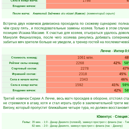
1786
Сила в конце матча:
Владение мячом:
После матча:
Анатолий Зайченко
aka
vizavi
(
Кавезе
): (комментарий скрыт)
Встреча двух новичков дивизиона проходила по схожему сценарию: полная
чём сразу пять , и последовательные замены хозяев. Только в этом случа
позицию Исаака Масаме. К счастью для хозяев, отыграться удалось довол
Мануэля Фишналлера, после чего хозяева ринулись добивать соперника
забитых мяч зрители больше не увидели, а тренер гостей на послематчевой
Лечче
-
Интер
0:
1061 млн.
4
Стоимость команд:
2268
42%
58
Рейтинг силы команд:
2278
47
Стартовый состав:
2318
45%
Игравший состав:
2343
46%
Сила в начале матча:
1592
41%
59
Сила в конце матча:
42%
5
Владение мячом:
Третий новичок Серии А Лечче, весь матч просидев в обороне, отстоял с
не стремился в атаку, хотя и стал играть грубо в заключительной трети м
Вигону, который пропустит ближайшие четыре тура, но должен восстановит
Ювентус
-
Специя
Голы:
35 мин.
- 1:0 -
Данар Джаянто
(головой), замкнул прострел с фланга (пас -
Ти
82 мин.
- 2:0 -
Данар Джаянто
, замкнул прострел с фланга (пас -
Данилу
)