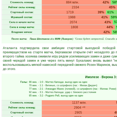
884 млн.
42%
58
Стоимость команд:
2334
45%
Рейтинг силы команд:
1719
39%
61%
Стартовый состав:
1988
41%
59
Игравший состав:
5
2074
43%
Сила в начале матча:
1808
44%
Сила в конце матча:
42%
5
Владение мячом:
После матча:
Паша Шестаков
aka
МИФ
(
Ливорно
): "Сезон будет непростой. Спасибо з
Аталанта подтвердила свои амбиции стартовой выездной победой
преимуществом на старте матча, бергамаски открыли счёт незадолго до
второго тайма хозяева оживили игру рядом усиливающих замен и даже суме
своей чередой замен и уже через пять минут Бухалакис вновь вывел "н
воспользовавшись мягкой навесной передачей свежего Розен Маринов, выш
до этого.
Имолезе
-
Верона
3:
Голы:
66 мин.
- 1:0 -
Маттео Капоцци
, выход один на один
70 мин.
- 1:1 -
Витинью
, со штрафного (пас -
Милан Джурич
)
77 мин.
- 2:1 -
Алеандро Манес
(головой), со штрафного (пас -
Матиас Рокки
)
92 мин.
- 3:1 -
Маттео Капоцци
, удар с близкого расстояния
95 мин.
- 3:2 -
Родриго Рей
, выход один на один
1137 млн.
Стоимость команд:
2904
+43
Рейтинг силы команд:
2905
4
Стартовый состав: