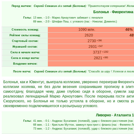
Перед матчем:
Сергей Семакин
aka
semak
(
Болонья
): "Приветствуем соперников! Желае
Болонья
-
Фиорентина
Голы:
13 мин.
- 1:0 -
Марко Арнаутович
забивает с пенальти
69 мин.
- 2:0 -
Штефан Пош
, с углового (пас -
Николас Домингес
)
1090 млн.
46%
Стоимость команд:
2620
4
Рейтинг силы команд:
2730
+396
Стартовый состав:
2931
+547
Игравший состав:
3737
+1282
Сила в начале матча:
2821
+995
Сила в конце матча:
Владение мячом:
После матча:
Сергей Семакин
aka
semak
(
Болонья
): "Спасибо за игру ! Успехов в пос
Болонья, как и Ювентус, выиграла коллизию, уверенно переиграв Фиоренти
коллизии хозяева, не без доли везения сохранившие прописку в элит
самоотдачу, благодаря чему, даже глубоко сидя в обороне, сумели за
реализовал легендарный Марко Арноутович. После перерыва гости акти
Скорупского, но Болонья не только устояла в обороне, но и смогла 
своевременно подключившегося к розыгрышу углового.
Ливорно
-
Аталанта
1
Голы:
41 мин.
- 0:1 -
Андреас Бухалакис
(головой), удар с близкого расстояния (пас
68 мин.
- 1:1 -
Кристьян Муттон
, замкнул прострел с фланга (пас -
Филиппо Л
73 мин.
- 1:2 -
Андреас Бухалакис
(головой), удар с близкого расстояния (пас