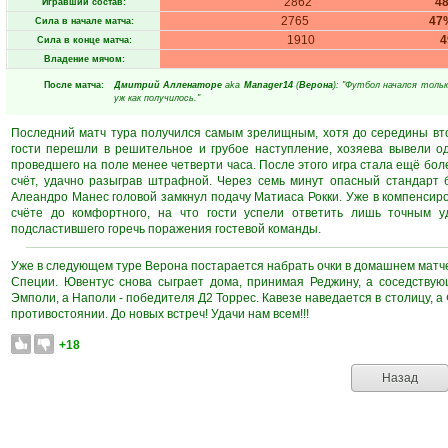
2862
4
Игравший состав:
2765
47
Сила в начале матча:
1910
Сила в конце матча:
Владение мячом:
После матча:
Дмитрий Алленаторе
aka
Manager14
(
Верона
): "Футбол начался толь
уж как получилось."
Последний матч тура получился самым зрелищным, хотя до середины вто
гости перешли в решительное и грубое наступление, хозяева вывели о
проведшего на поле менее четверти часа. После этого игра стала ещё боле
счёт, удачно разыграв штрафной. Через семь минут опасный стандарт 
Алеандро Манес головой замкнул подачу Матиаса Рокки. Уже в компенсир
счёте до комфортного, на что гости успели ответить лишь точным
подсластившего горечь поражения гостевой команды.
Уже в следующем туре Верона постарается набрать очки в домашнем матче 
Специи. Ювентус снова сыграет дома, принимая Реджину, а соседству
Эмполи, а Наполи - победителя Д2 Торрес. Кавезе наведается в столицу, 
противостоянии. До новых встреч! Удачи нам всем!!!
+18
Назад