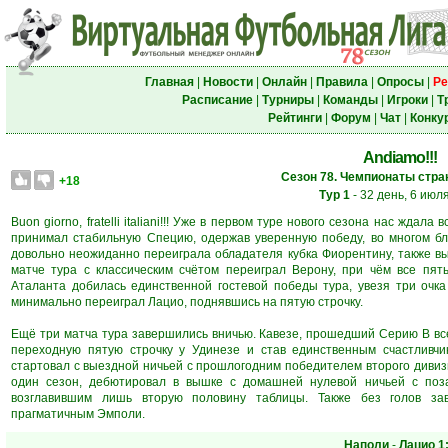
Главная
|
Новости
|
Онлайн
|
Правила
|
Опросы
|
Ре
Расписание
|
Турниры
|
Команды
|
Игроки
|
Т
Рейтинги
|
Форум
|
Чат
|
Конку
Andiamo!!!
Сезон 78. Чемпионаты стран
+18
Тур 1
- 32 день, 6 июл
Buon giorno, fratelli italiani!!! Уже в первом туре нового сезона нас жд
принимал стабильную Специю, одержав уверенную победу, во многом бл
довольно неожиданно переиграла обладателя кубка Фиорентину, также в
матче тура с классическим счётом переиграл Верону, при чём все пят
Аталанта добилась единственной гостевой победы тура, увезя три очка
минимально переиграл Лацио, поднявшись на пятую строчку.
Ещё три матча тура завершились вничью. Кавезе, прошедший Серию В все
переходную пятую строчку у Удинезе и став единственным счастливчи
стартовал с выездной ничьей с прошлогодним победителем второго дивизи
один сезон, дебютировал в вышке с домашней нулевой ничьей с по
возглавившим лишь вторую половину таблицы. Также без голов за
прагматичным Эмполи.
Наполи
-
Лацио
1