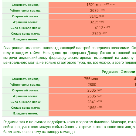
1521 млн.
+463 млн.
Стоимость команд:
3679
+699
Рейтинг силы команд:
3141
+544
Стартовый состав:
3215
+579
Игравший состав:
4112
+1453
Сила в начале матча:
2759
+732
Сила в конце матча:
Владение мячом:
Выигранная коллизия плюс отдыхающий настрой соперника позволили Юве
голу в каждом тайме. Незадолго до перерыва Данар Джаянто головой за
встречи индонезийскому форварду ассистировал вышедший на замену Д
центрального матча не только стартового тура, но, возможно, и всего перво
Реджина
-
Эмполи
755 млн.
Стоимость команд:
2800
Рейтинг силы команд:
2505
+227
Стартовый состав:
2505
+227
Игравший состав:
2841
+276
Сила в начале матча:
1865
+216
Сила в конце матча:
Владение мячом:
Реджина так и не смогла подобрать ключ к воротам Филиппо Манзари, котор
сейва, но, учитывая малую событийность встречи, этого вполне хватило, 
балл силы основному голкиперу команды.