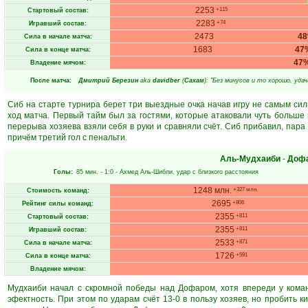
2253
+115
Стартовый состав:
2283
+74
Игравший состав:
2473
4
Сила в начале матча:
1683
47
Сила в конце матча:
47
Владение мячом:
После матча:
Дмитрий Березин
aka
davidber
(
Сахам
): "Без минусов и то хорошо, удач
Сиб на старте турнира берет три выездные очка начав игру не самым си
ход матча. Первый тайм был за гостями, которые атаковали чуть больше
перерыва хозяева взяли себя в руки и сравняли счёт. Сиб прибавил, пара
причём третий гол с пенальти.
Аль-Мудхаиби
-
Доф
Голы:
85 мин.
- 1:0 -
Ахмед Аль-Шибли
, удар с близкого расстояния
1248 млн.
+327 млн.
Стоимость команд:
2695
+806
Рейтинг силы команд:
2355
+811
Стартовый состав:
2355
+811
Игравший состав:
2533
+871
Сила в начале матча:
1726
+591
Сила в конце матча:
Владение мячом:
Мудхаиби начал с скромной победы над Дофаром, хотя впереди у коман
эфектность. При этом по ударам счёт 13-0 в пользу хозяев, но пробить 