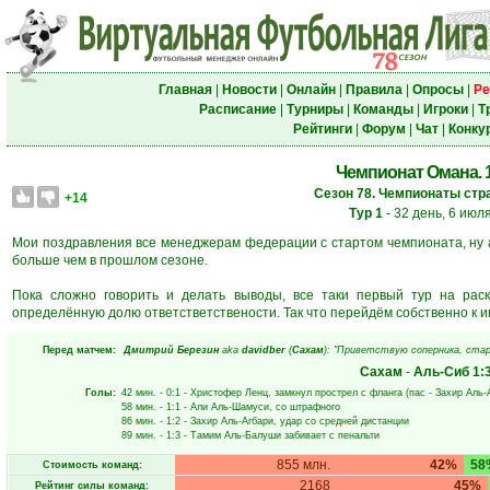
Главная
|
Новости
|
Онлайн
|
Правила
|
Опросы
|
Ре
Расписание
|
Турниры
|
Команды
|
Игроки
|
Т
Рейтинги
|
Форум
|
Чат
|
Конку
Чемпионат Омана. 1
Сезон 78. Чемпионаты стра
+14
Тур 1
- 32 день, 6 июл
Мои поздравления все менеджерам федерации с стартом чемпионата, ну 
больше чем в прошлом сезоне.
Пока сложно говорить и делать выводы, все таки первый тур на раск
определённую долю ответстветствености. Так что перейдём собственно к и
Перед матчем:
Дмитрий Березин
aka
davidber
(
Сахам
): "Приветствую соперника, стар
Сахам
-
Аль-Сиб
1:
Голы:
42 мин.
- 0:1 -
Христофер Ленц
, замкнул прострел с фланга (пас -
Захир Аль-
58 мин.
- 1:1 -
Али Аль-Шамуси
, со штрафного
86 мин.
- 1:2 -
Захир Аль-Агбари
, удар со средней дистанции
89 мин.
- 1:3 -
Тамим Аль-Балуши
забивает с пенальти
855 млн.
42%
58
Стоимость команд:
2168
45%
Рейтинг силы команд: