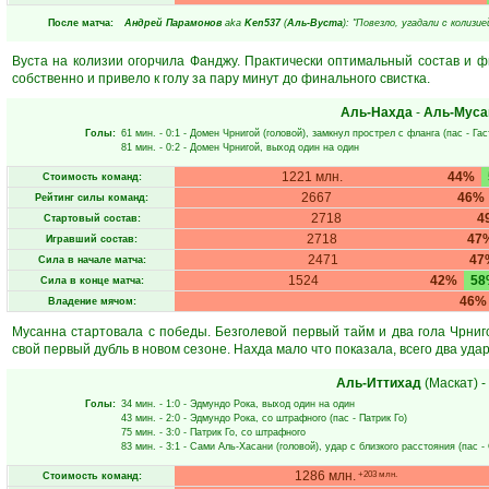
После матча:
Андрей Парамонов
aka
Ken537
(
Аль-Вуста
): "Повезло, угадали с колизие
Вуста на колизии огорчила Фанджу. Практически оптимальный состав и 
собственно и привело к голу за пару минут до финального свистка.
Аль-Нахда
-
Аль-Муса
Голы:
61 мин.
- 0:1 -
Домен Чрнигой
(головой), замкнул прострел с фланга (пас -
Гас
81 мин.
- 0:2 -
Домен Чрнигой
, выход один на один
1221 млн.
44%
Стоимость команд:
2667
46%
Рейтинг силы команд:
2718
4
Стартовый состав:
2718
47
Игравший состав:
2471
47
Сила в начале матча:
1524
42%
58
Сила в конце матча:
46%
Владение мячом:
Мусанна стартовала с победы. Безголевой первый тайм и два гола Чрни
свой первый дубль в новом сезоне. Нахда мало что показала, всего два удар
Аль-Иттихад
(Маскат)
-
Голы:
34 мин.
- 1:0 -
Эдмундо Рока
, выход один на один
43 мин.
- 2:0 -
Эдмундо Рока
, со штрафного (пас -
Патрик Го
)
75 мин.
- 3:0 -
Патрик Го
, со штрафного
83 мин.
- 3:1 -
Сами Аль-Хасани
(головой), удар с близкого расстояния (пас -
1286 млн.
+203 млн.
Стоимость команд: