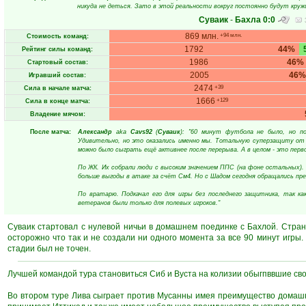
никуда не деться. Зато в этой реальности вокруг постоянно будут кружи
Суваик
-
Бахла
0:0
869 млн.
+94 млн.
Стоимость команд:
1792
44%
Рейтинг силы команд:
1986
46%
Стартовый состав:
2005
46%
Игравший состав:
2474
+39
Сила в начале матча:
1666
+129
Сила в конце матча:
Владение мячом:
После матча:
Александр
aka
Cavs92
(
Суваик
): "60 минут футбола не было, но по
Удивительно, но это оказались именно мы. Тотальную суперзащиту от 
можно было сыграть ещё активнее после перерыва. А в целом - это перво
По ЖК. Их собрали люди с высоким значением ППС (на фоне остальных). 
больше выгоды в атаке за счёт См4. Но с Шадом сегодня обращались пре
По вратарю. Подкачал его для игры без последнего защитника, так ка
ветеранов были только для полевых игроков."
Суваик стартовал с нулевой ничьи в домашнем поединке с Бахлой. Стран
осторожно что так и не создали ни одного момента за все 90 минут игры
стадии был не точен.
Лучшей командой тура становиться Сиб и Вуста на колизии обыгпввшие сво
Во втором туре Лива сыграет против Мусанны имея преимущество домашне