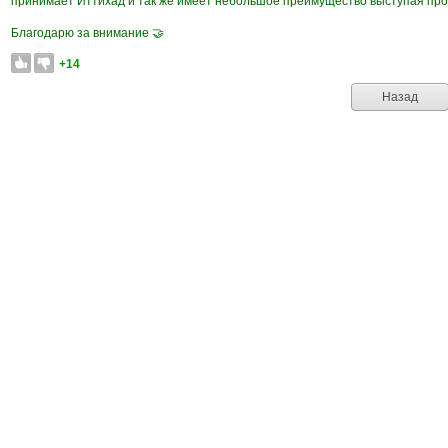
принимает Иттихад и так же имеет небольшое преимущество выступая проти
Благодарю за внимание 🤝
+14
Назад