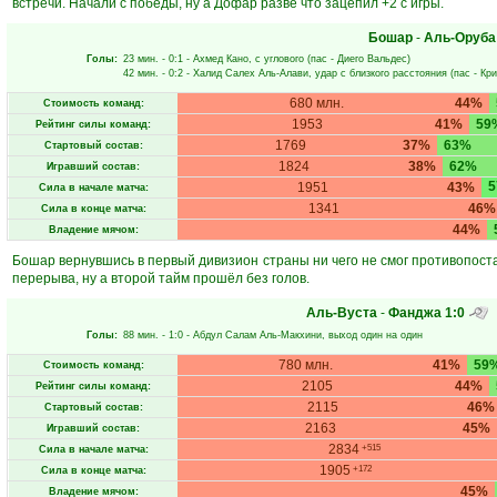
встречи. Начали с победы, ну а Дофар разве что зацепил +2 с игры.
Бошар
-
Аль-Оруба
Голы:
23 мин.
- 0:1 -
Ахмед Кано
, с углового (пас -
Диего Вальдес
)
42 мин.
- 0:2 -
Халид Салех Аль-Алави
, удар с близкого расстояния (пас -
Кри
680 млн.
44%
Стоимость команд:
1953
41%
59
Рейтинг силы команд:
1769
37%
63%
Стартовый состав:
1824
38%
62%
Игравший состав:
1951
43%
Сила в начале матча:
1341
46%
Сила в конце матча:
44%
Владение мячом:
Бошар вернувшись в первый дивизион страны ни чего не смог противопост
перерыва, ну а второй тайм прошёл без голов.
Аль-Вуста
-
Фанджа
1:0
Голы:
88 мин.
- 1:0 -
Абдул Салам Аль-Макхини
, выход один на один
780 млн.
41%
59
Стоимость команд:
2105
44%
Рейтинг силы команд:
2115
46%
Стартовый состав:
2163
45%
Игравший состав:
2834
+515
Сила в начале матча:
1905
+172
Сила в конце матча:
45%
Владение мячом: