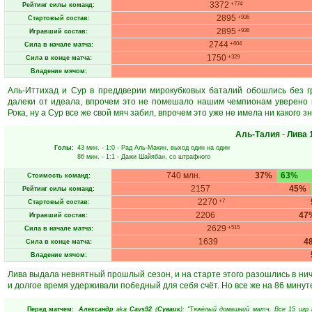
3372
+774
Рейтинг силы команд:
2895
+936
Стартовый состав:
2895
+936
Игравший состав:
2744
+604
Сила в начале матча:
1750
+329
Сила в конце матча:
Владение мячом:
Аль-Иттихад и Сур в преддверии мирокубковых баталий обошлись без г
далеки от идеала, впрочем это не помешало нашим чемпионам уверено в
Рока, ну а Сур все же свой мяч забил, впрочем это уже не имела ни какого з
Аль-Талия
-
Лива
Голы:
43 мин.
- 1:0 -
Рад Аль-Макин
, выход один на один
86 мин.
- 1:1 -
Дажи Шайябан
, со штрафного
740 млн.
37%
63%
Стоимость команд:
2157
45%
Рейтинг силы команд:
2270
+7
Стартовый состав:
2206
47
Игравший состав:
2629
+515
Сила в начале матча:
1639
4
Сила в конце матча:
Владение мячом:
Лива выдала невнятный прошлый сезон, и на старте этого разошлись в ничь
и долгое время удерживали победный для себя счёт. Но все же на 86 мин
Перед матчем:
Александр
aka
Cavs92
(
Суваик
): "Тяжёлый домашний матч. Все 15 игр