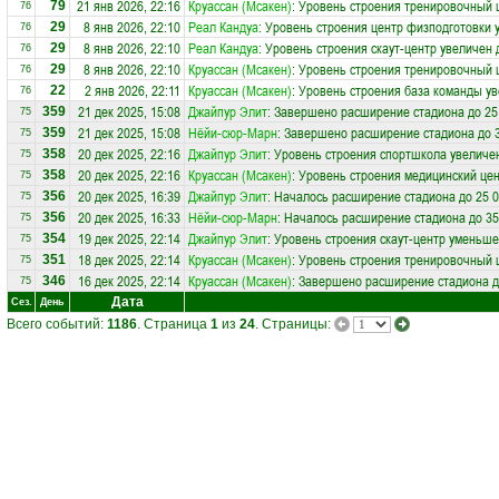
21 янв 2026, 22:16
Круассан (Мсакен)
: Уровень строения тренировочный 
79
76
8 янв 2026, 22:10
Реал Кандуа
: Уровень строения центр физподготовки 
29
76
8 янв 2026, 22:10
Реал Кандуа
: Уровень строения скаут-центр увеличен 
29
76
8 янв 2026, 22:10
Круассан (Мсакен)
: Уровень строения тренировочный 
29
76
2 янв 2026, 22:11
Круассан (Мсакен)
: Уровень строения база команды ув
22
76
21 дек 2025, 15:08
Джайпур Элит
: Завершено расширение стадиона до 25
359
75
21 дек 2025, 15:08
Нёйи-сюр-Марн
: Завершено расширение стадиона до 3
359
75
20 дек 2025, 22:16
Джайпур Элит
: Уровень строения спортшкола увеличен
358
75
20 дек 2025, 22:16
Круассан (Мсакен)
: Уровень строения медицинский цен
358
75
20 дек 2025, 16:39
Джайпур Элит
: Началось расширение стадиона до 25 0
356
75
20 дек 2025, 16:33
Нёйи-сюр-Марн
: Началось расширение стадиона до 35
356
75
19 дек 2025, 22:14
Джайпур Элит
: Уровень строения скаут-центр уменьше
354
75
18 дек 2025, 22:14
Круассан (Мсакен)
: Уровень строения тренировочный 
351
75
16 дек 2025, 22:14
Круассан (Мсакен)
: Завершено расширение стадиона д
346
75
Дата
Сез.
День
Всего событий:
1186
. Страница
1
из
24
. Страницы: