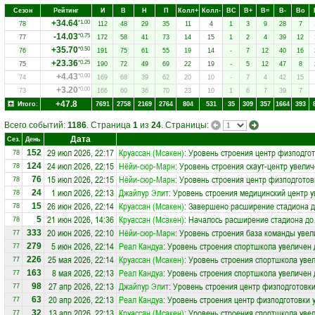
Сезон
Рейтинг
И
В
Н
П
Колл+
Колл-
ВC
В+
В=
В-
Вo
+34.64
*1.00
78
112
48
29
35
11
4
1
3
9
28
7
-14.03
*0.75
77
172
58
41
73
14
15
1
2
4
39
12
+35.70
*0.50
76
191
75
61
55
19
14
-
7
12
40
16
+23.36
*0.25
75
190
72
49
69
22
19
-
5
12
47
8
+4.43
*0.00
74
169
68
39
62
20
10
-
7
4
42
15
+3.20
*0.00
73
166
60
36
70
23
10
1
6
7
39
7
+47.8
Итого:
7691
2758
2169
2764
804
531
35
309
357
1664
393
Всего событий:
1186
. Страница
1
из
24
. Страницы:
Дата
Сез.
День
29 июл 2026, 22:17
Круассан (Мсакен)
: Уровень строения центр физподго
152
78
24 июл 2026, 22:15
Нёйи-сюр-Марн
: Уровень строения скаут-центр увелич
124
78
15 июл 2026, 22:15
Нёйи-сюр-Марн
: Уровень строения центр физподготов
76
78
1 июл 2026, 22:13
Джайпур Элит
: Уровень строения медицинский центр у
24
78
26 июн 2026, 22:14
Круассан (Мсакен)
: Завершено расширение стадиона д
15
78
21 июн 2026, 14:36
Круассан (Мсакен)
: Началось расширение стадиона до 
5
78
20 июн 2026, 22:10
Нёйи-сюр-Марн
: Уровень строения база команды увел
333
77
5 июн 2026, 22:14
Реал Кандуа
: Уровень строения спортшкола увеличен 
279
77
25 мая 2026, 22:14
Круассан (Мсакен)
: Уровень строения спортшкола увел
226
77
8 мая 2026, 22:13
Реал Кандуа
: Уровень строения спортшкола увеличен 
163
77
27 апр 2026, 22:13
Джайпур Элит
: Уровень строения центр физподготовки
98
77
20 апр 2026, 22:13
Реал Кандуа
: Уровень строения центр физподготовки 
63
77
13 апр 2026, 22:13
Круассан (Мсакен)
: Уровень строения спортшкола увел
32
77