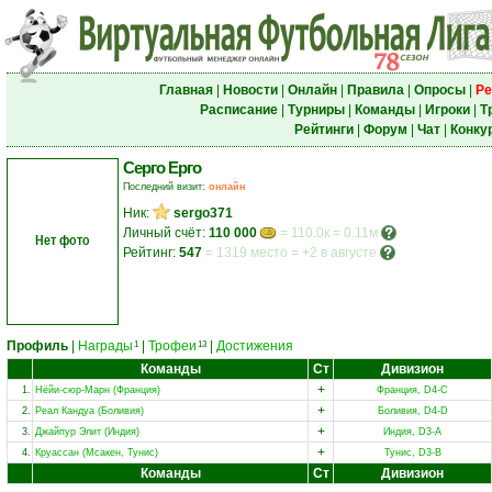
Главная
|
Новости
|
Онлайн
|
Правила
|
Опросы
|
Ре
Расписание
|
Турниры
|
Команды
|
Игроки
|
Т
Рейтинги
|
Форум
|
Чат
|
Конку
Серго Ерго
Последний визит:
онлайн
Ник:
sergo371
Личный счёт:
110 000
= 110.0к = 0.11м
Нет фото
Рейтинг:
547
=
1319 место
=
+2 в августе
Профиль
|
Награды
|
Трофеи
|
Достижения
1
13
Команды
Ст
Дивизион
+
1.
Нёйи-сюр-Марн (Франция)
Франция, D4-C
+
2.
Реал Кандуа (Боливия)
Боливия, D4-D
+
3.
Джайпур Элит (Индия)
Индия, D3-A
+
4.
Круассан (Мсакен, Тунис)
Тунис, D3-B
Команды
Ст
Дивизион