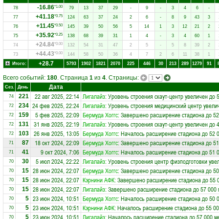
-16.86
*1.00
78
79
13
37
29
-
9
-
3
4
6
-
+41.18
*0.75
77
124
63
37
24
2
6
-
8
9
43
3
+11.45
*0.50
76
145
39
50
56
5
14
1
3
12
21
2
+35.92
*0.25
75
138
68
39
31
1
4
-
3
4
60
1
+24.84
*0.00
74
132
54
31
47
2
5
-
5
8
39
2
+44.43
*0.00
73
144
58
50
36
4
7
2
6
11
38
1
+28.7
Итого:
5793
1902
1821
2070
225
446
30
213
289
1279
91
Всего событий:
180
. Страница
1
из
4
. Страницы:
Дата
Сез.
День
22 авг 2025, 22:14
Лигалайз
: Уровень строения скаут-центр увеличен до 
221
74
24 фев 2025, 22:24
Лигалайз
: Уровень строения медицинский центр увели
234
72
5 фев 2025, 22:09
Бермуда Хоггс
: Завершено расширение стадиона до 52
159
72
31 янв 2025, 22:19
Лигалайз
: Уровень строения скаут-центр увеличен до 
131
72
26 янв 2025, 13:05
Бермуда Хоггс
: Началось расширение стадиона до 52 
103
72
18 окт 2024, 22:09
Бермуда Хоггс
: Завершено расширение стадиона до 51
87
71
9 окт 2024, 7:06
Бермуда Хоггс
: Началось расширение стадиона до 51 
41
71
5 июл 2024, 22:22
Лигалайз
: Уровень строения центр физподготовки уве
30
70
28 июн 2024, 22:07
Бермуда Хоггс
: Завершено расширение стадиона до 50
15
70
28 июн 2024, 22:07
Кэрнини АФК
: Завершено расширение стадиона до 55 
15
70
28 июн 2024, 22:07
Лигалайз
: Завершено расширение стадиона до 57 000 
15
70
23 июн 2024, 10:51
Бермуда Хоггс
: Началось расширение стадиона до 50 
5
70
23 июн 2024, 10:51
Кэрнини АФК
: Началось расширение стадиона до 55 00
5
70
23 июн 2024, 10:51
Лигалайз
: Началось расширение стадиона до 57 000 м
5
70