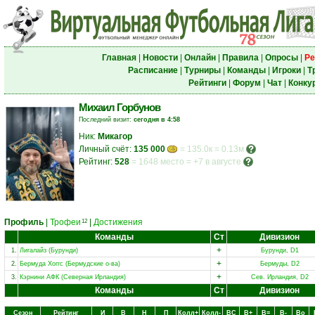
Главная
|
Новости
|
Онлайн
|
Правила
|
Опросы
|
Ре
Расписание
|
Турниры
|
Команды
|
Игроки
|
Т
Рейтинги
|
Форум
|
Чат
|
Конку
Михаил Горбунов
Последний визит:
сегодня в 4:58
Ник:
Микагор
Личный счёт:
135 000
= 135.0к = 0.13м
Рейтинг:
528
=
1648 место
=
+7 в августе
Профиль
|
Трофеи
|
Достижения
12
Команды
Ст
Дивизион
+
1.
Лигалайз (Бурунди)
Бурунди, D1
+
2.
Бермуда Хоггс (Бермудские о-ва)
Бермуды, D2
+
3.
Кэрнини АФК (Северная Ирландия)
Сев. Ирландия, D2
Команды
Ст
Дивизион
Сезон
Рейтинг
И
В
Н
П
Колл+
Колл-
ВC
В+
В=
В-
Вo