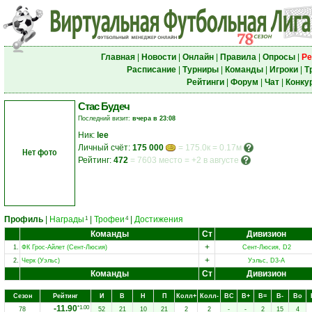
Главная
|
Новости
|
Онлайн
|
Правила
|
Опросы
|
Ре
Расписание
|
Турниры
|
Команды
|
Игроки
|
Т
Рейтинги
|
Форум
|
Чат
|
Конку
Стас Будеч
Последний визит:
вчера в 23:08
Ник:
lee
Личный счёт:
175 000
= 175.0к = 0.17м
Нет фото
Рейтинг:
472
=
7603 место
=
+2 в августе
Профиль
|
Награды
|
Трофеи
|
Достижения
1
4
Команды
Ст
Дивизион
+
1.
ФК Грос-Айлет (Сент-Люсия)
Сент-Люсия, D2
+
2.
Черк (Уэльс)
Уэльс, D3-A
Команды
Ст
Дивизион
Сезон
Рейтинг
И
В
Н
П
Колл+
Колл-
ВC
В+
В=
В-
Вo
-11.90
*1.00
78
52
21
10
21
2
2
-
-
2
15
4