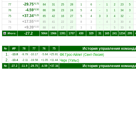
-29.75
*0.75
77
84
31
25
28
1
6
-
1
2
23
5
-4.59
*0.50
76
86
39
23
24
5
4
-
1
1
34
3
+37.34
*0.25
75
85
42
16
27
5
4
3
3
4
32
-
+17.55
*0.00
74
85
41
22
22
8
3
-
4
3
30
4
+9.39
*0.00
73
88
44
17
27
3
1
-
-
5
33
6
-27.2
Итого:
5064
1966
1391
1707
430
329
31
165
241
1234
295
История управления команд
№
ИР
78
77
76
75
ФК Грос-Айлет (Сент-Люсия)
1.
-13.8
-9.79
-10.17
-5.64
+25.91
Черк (Уэльс)
2.
-13.4
-2.11
-19.58
+1.05
+11.44
История управления команд
№
-27.2
-11.9
-29.75
-4.59
+37.34