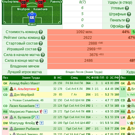
Альбертини
Равелья
Удары (в створ)
CD
CD
8(7)
Угловые
6
Моубрей
Казакбаев
Штрафные
5
GK
Пенальти
0
Макет
Офсайды
0
Стоимость команд
1092 млн.
44%
Рейтинг силы команд
2622
47
Стартовый состав
2888
+540
Игравший состав
2969
+410
Сила в начале матча
3676
+811
Сила в конце матча
2486
48
Владение мячом
Лучший игрок матча
Худш
Владко Лесев
(Знамя Труда)
Поз
Знамя Труда
В
НC
Спец
РC
Ф
У/В
Г/П
О
ЗС
РФ
Поз
Ахмад Файез Макет
Ив
26
159
Р4
В4
Ат4
П4
364
-
3
1
4.5
80
299
GK
GK
А. Альбертини
Вл
32
178
Ск4
Ат4
К
Л4
394
3
1/1
-
4.4
48
196
LB
LB
Дэн Моубрей
29
85
Г
Ат
204
-
1/1
-
5.2
78
160
↳
Акб
CD
Хё
↳
Резван Салымбеков
, 46
32
150
Ск4
Ат3
Шт4
К4
296
-
-
-
4.7
77
229
CD
Лазиз Казакбаев
Й
25
124
Пд4
Ск4
Ат4
От4
292
1
-
-
4.7
54
165
CD
CD
Маурисио Равелья
В
28
172
Пд4
Ск4
Ат4
П4
408
1
-
-
4.5
55
239
RB
RB
А. Буланов
Ал
22
125
Пд4
Ск4
Ат4
Уг4
314
-
-
-
5.1
53
174
LW
LM
Мзатунду Флойд
30
189
Пд4
Ск4
Ат4
Шт4
457
-
-
0/1
5.5
54
256
↳
DM
В
Даниил Рыбаков
22
121
Пд4
Ск4
Ат4
297
-
1/1
-
5.0
77
236
DM
RW
Ма
↳
Матвей Зимовец
, 60
26
133
Ск4
У4
Ат4
См4
236
-
-
-
4.7
89
212
FR