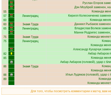
Руслан Егоров
заме
Дэн Моубрей
заменен, на
55
Команда меня
57
Ленинградец
Кирилл Колесниченко
заменен
60
Команда меняе
60
Знамя Труда
Даниил Рыбаков
заменен,
65
Ленинградец
Владислав Волков
замене
Манни Родригес
заменен,
75
Знамя Труда
Команда меняет
75
Ленинградец
Коман
Команда меня
Александр Кухарчук
замен
82
Акбар Акбаров
п
85
Команда меняе
Акбар Акбаров
(головой), удар с бл
86
Знамя Труда
Коман
Команда меняе
88
Илья Лудяков
(головой), удар с
89
Команда
Команда меняет
Для того, чтобы посмотреть комментарии к матчу, вам 