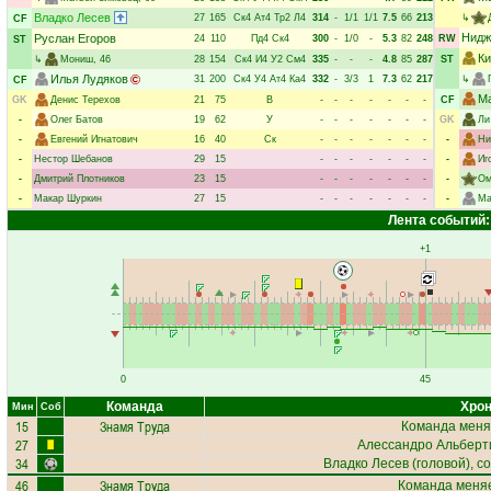
Владко Лесев
27
165
Ск4
Ат4
Тр2
Л4
314
-
1/1
1/1
7.5
66
213
↳
CF
Нидж
Руслан Егоров
24
110
Пд4
Ск4
300
-
1/0
-
5.3
82
248
RW
ST
Ки
↳
Мониш
, 46
28
154
Ск4
И4
У2
См4
335
-
-
-
4.8
85
287
ST
Илья Лудяков
31
200
Ск4
У4
Ат4
Ка4
332
-
3/3
1
7.3
62
217
↳
CF
М
GK
Денис Терехов
21
75
В
-
-
-
-
-
-
-
CF
-
Олег Батов
19
62
У
-
-
-
-
-
-
-
GK
Ли
-
Евгений Игнатович
16
40
Ск
-
-
-
-
-
-
-
-
Ни
-
Нестор Шебанов
29
15
-
-
-
-
-
-
-
-
Иг
-
Дмитрий Плотников
23
15
-
-
-
-
-
-
-
-
Ом
-
Макар Шуркин
27
15
-
-
-
-
-
-
-
-
Ма
Лента событий:
+1
0
45
Команда
Хрон
Мин
Соб
15
Знамя Труда
Команда меня
27
Алессандро Альберт
34
Владко Лесев
(головой), с
46
Знамя Труда
Команда меняе