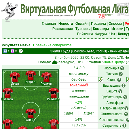
Главная
|
Новости
|
Онлайн
|
Правила
|
Опросы
|
Ре
Расписание
|
Турниры
|
Команды
|
Игроки
|
Т
Рейтинги
|
Форум
|
Чат
|
Конку
Результат матча
|
Сравнение соперников
Знамя Труда
(Орехово-Зуево, Россия)
Ленинграде
-
5
0
3 ноября 2025, 22:00. Сезон 75. День 178. 
Погода:
пасмурно, 10° C. Стадион "
Знамя Труда
" (
Формация
1-4-3-3
Тактика
все в атаку
ST
CF
CF
Стиль
бей-беги
Егоров
Лесев
Лудяков
Вид защиты
зональный
Защита
в линию
LW
RW
Грубость игры
нормальная
Буланов
Рыбаков
Атмосфера
+1%
Настрой на игру
обычный
DM
Оптимальность
100%
113%
1
2
Соотношение сил
Флойд
54%
LB
RB
Сыгранность
+13.78%