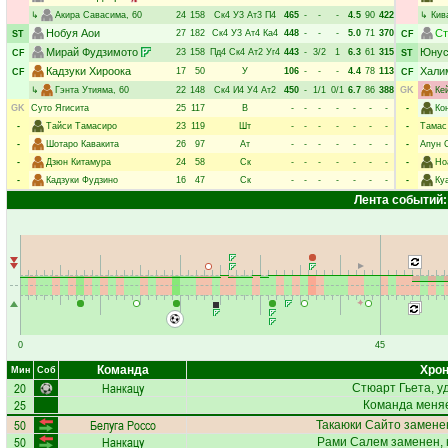
↳
Акира Савасима
, 60
24
158
Ск4
У3
Ат3
П4
465
-
-
-
4.5
90
422
↳
Кив
Нобуя Аои
Ст
27
182
Ск4
У3
Ат4
Ка4
448
-
-
-
5.0
71
370
ST
CF
Мирай Фудзимото
Юнус
23
158
Пд4
Ск4
Ат2
Уг4
443
-
3/2
1
6.3
61
315
CF
ST
Кадзуки Хироока
Хали
17
50
У
106
-
-
-
4.4
78
113
CF
CF
↳
Гэнта Утияма
, 60
22
148
Ск4
И4
У4
Ат2
450
-
1/1
0/1
6.7
86
388
GK
Ке
GK
Суто Ягисита
25
117
В
-
-
-
-
-
-
-
-
Ко
-
Тайси Тамасиро
23
119
Шт
-
-
-
-
-
-
-
-
Тамас
-
Шотаро Кавакита
26
97
Ат
-
-
-
-
-
-
-
-
Апун 
-
Дзюн Китамура
24
58
Ск
-
-
-
-
-
-
-
-
Но
-
Кадзуки Фудзино
16
47
Ск
-
-
-
-
-
-
-
-
Ку
Лента событий:
0
45
Команда
Хрон
Мин
Соб
20
Нанкацу
Стюарт Гьета
, 
25
Команда меняе
50
Белуга Россо
Такаюки Сайто
заменен
50
Нанкацу
Рами Салем
заменен, 