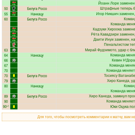
Йоанн Лоре
заменен,
50
Белуга Россо
Штрафные теперь б
55
Нанкацу
Игор Никшич
заменен,
60
Белуга Россо
Коман
Команда меняе
Кадзуки Хироока
замене
Рёта Кавадзири
заменен,
Даити Инуи
заменен, н
Пенальтистом те
63
Мирай Фудзимото
, удар с б
64
Нанкацу
Команда меня
66
Кевин Н'Дор
67
Команда меняе
70
Команда меняет
70
Белуга Россо
Тосиясу Ватанаб
79
Хиро Канеда
, у
80
Нанкацу
Коман
Команда меняе
89
Белуга Россо
Хиро Канеда
, замкнул про
90
Команда меняет
90
+1
Юки Оцука
пол
Для того, чтобы посмотреть комментарии к матчу, вам 