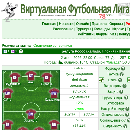
Главная
|
Новости
|
Онлайн
|
Правила
|
Опросы
|
Ре
Расписание
|
Турниры
|
Команды
|
Игроки
|
Т
Рейтинги
|
Форум
|
Чат
|
Конку
Результат матча
|
Сравнение соперников
Белуга Россо
(Хамада, Япония)
-
Нанка
1
1
2 июня 2026, 22:00. Сезон 77. День 257.
К
Погода:
облачно, 16° C. Стадион "
Хамада
" (50 
Формация
1-4-3-3
Тактика
суперзащитная
ST
CF
CF
Стиль
бей-беги
Аои
Фудзимото
Хироока
Вид защиты
зональный
Защита
в линию
LW
RW
Грубость игры
нормальная
Сайто
Кавадзири
Атмосфера
+2%
Настрой на игру
супер
DM
Оптимальность
102%
103%
1
2
Соотношение сил
Хасимото
51%
LB
RB
Сыгранность
+11.44%