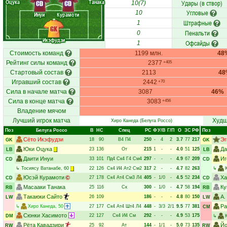
Оцука
Танака
Удары (в створ)
CD
CD
10(7)
Угловые
10
Инуи
Курамоти
Штрафные
1
GK
Пенальти
0
Икэфудзи
Офсайды
1
Стоимость команд
1199 млн.
48
Рейтинг силы команд
2377
+405
Стартовый состав
2113
48
Игравший состав
2442
+70
Сила в начале матча
3087
46%
Сила в конце матча
3083
+456
Владение мячом
Лучший игрок матча
Худш
Хиро Канеда
(Белуга Россо)
Поз
Белуга Россо
В
НC
Спец
РC
Ф
У/В
Г/П
О
ЗС
РФ
Поз
Сёто Икэфудзи
Эг
18
90
В4
П4
250
-
4
2
3.7
77
217
GK
GK
Юки Оцука
Да
23
136
От
215
1
-
-
4.0
51
125
LB
LB
Даити Инуи
Иг
33
101
Пд4
Ск4
Г4
См4
297
-
-
-
4.9
67
209
CD
CD
↳
Тосиясу Ватанабе
, 60
22
126
Ск4
И4
Ат2
См2
317
2
-
-
4.7
82
263
↳
Юсэй Курамоти
Ха
27
178
Ск4
Ат4
См3
Л4
405
-
1/0
-
4.5
52
234
CD
CD
Масааки Танака
Ку
25
116
Ск
300
-
1/0
-
4.7
58
194
RB
RB
Такаюки Сайто
А.
26
109
186
-
-
-
4.8
80
150
LW
LW
Ра
↳
Хиро Канеда
, 50
27
177
Ск4
Ат4
Шт4
Л4
448
-
3/3
2/1
9.5
77
381
CM
Сюнки Хасимото
22
127
Ск4
И4
См
292
-
-
-
4.9
53
175
DM
↳
Рёта Кавадзири
Йо
25
92
Ат
144
-
1/1
-
5.0
73
135
RW
RW