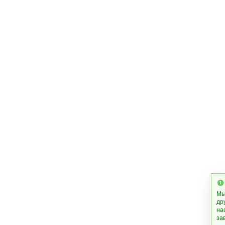
Мы
др
на
за