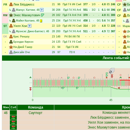
Люк Бёрджесс
Б
21
96
Пд4
Г4
И4
См4
377
-
1/0
-
4.8
65
246
FR
CF
М
↳
Магнус Хаттинг
, 46
30
206
Пд4
Г4
У4
Ат4
551
-
3/2
1
6.1
68
396
CF
Энес Махмутович
26
162
Пд4
Г4
Ат4
Уг4
370
-
-
-
4.8
81
300
В
RM
CF
↳
Майкл Каэтано
, 46
25
154
Пд4
Г4
У4
Уг4
458
1
-
0/1
5.6
74
357
↳
Уилл Хои
22
119
Пд4
И4
У4
См4
314
-
1/0
-
4.8
72
228
ST
GK
Марв
↳
Фрэнсис Джно-Баптист
, 46
28
200
Пд4
Г4
У4
Ат4
511
-
1/0
-
4.9
72
387
-
Де
GK
Крис Реншоу
23
146
Р4
В4
И4
П4
-
-
-
-
-
-
-
-
Вл
-
Брэндан Кирнэн
24
135
Пд4
Г4
У4
См4
-
-
-
-
-
-
-
-
Вл
-
Ни-Джей Такер
21
94
Пд4
Г4
И4
-
-
-
-
-
-
-
-
Ма
-
Джосайя Оче
29
97
П3
К
-
-
-
-
-
-
-
-
А
Лента событий:
0
45
Команда
Хрон
Мин
Соб
46
Саутпорт
Команда меняет
Люк Бёрджесс
заменен,
Уилл Хои
заменен, на по
Энес Махмутович
замене