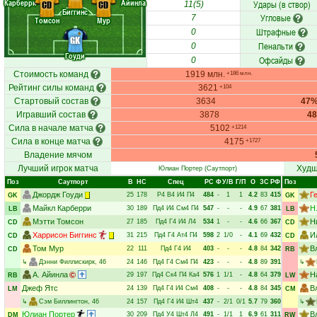
Карберри
Айинла
Удары (в створ)
CD
CD
11(5)
Биггинс
Угловые
7
Томсон
Мур
Штрафные
0
GK
Пенальти
0
Гоуди
Офсайды
0
Стоимость команд
1919 млн.
+186 млн.
Рейтинг силы команд
3621
+104
Стартовый состав
3634
47
Игравший состав
3878
4
Сила в начале матча
5102
+1214
Сила в конце матча
4175
+1727
Владение мячом
Лучший игрок матча
Худш
Юлиан Портер
(Саутпорт)
Поз
Саутпорт
В
НC
Спец
РC
Ф
У/В
Г/П
О
ЗС
РФ
Поз
Джордж Гоуди
Г
25
178
Р4
В4
И4
П4
484
-
1
1
4.2
83
415
GK
GK
Майкл Карберри
Н
30
189
Пд4
И4
См4
П4
547
-
-
-
4.9
67
381
LB
LB
Мэтти Томсон
Н
27
185
Пд4
Г4
И4
Л4
534
1
-
-
4.6
66
367
CD
CD
Харрисон Биггинс
И
31
215
Пд4
Г4
Ат4
П4
598
2
1/0
-
4.1
69
432
CD
CD
Том Мур
В
22
111
Пд4
Г4
И4
403
-
-
-
4.8
84
342
CD
RB
↳
Дэнни Филлискирк
, 46
24
146
Пд4
Г4
См4
П4
423
-
-
-
4.8
89
391
↳
А. Айинла
Н
29
197
Пд4
Ск4
П4
Ка4
576
1
1/1
-
4.8
64
379
RB
LW
Джеф Ятс
В
24
139
Пд4
Г4
И4
См4
408
-
-
-
4.8
84
345
LM
CM
↳
Сэм Биллингтон
, 46
24
157
Пд4
Г4
И4
Шт4
437
-
2/1
0/1
5.7
79
360
↳
Юлиан Портер
В
30
209
Пд4
У4
Шт4
Л4
491
-
1/1
1
6.9
61
311
DM
RW