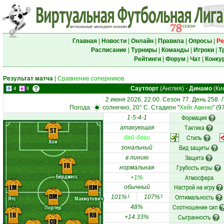
Главная
|
Новости
|
Онлайн
|
Правила
|
Опросы
|
Ре
Расписание
|
Турниры
|
Команды
|
Игроки
|
Т
Рейтинги
|
Форум
|
Чат
|
Конку
Результат матча
|
Сравнение соперников
Саутпорт
(Англия)
-
Динамо
(Ки
4
0
2 июня 2026, 22:00. Сезон 77. День 258.
Погода:
солнечно, 20° C. Стадион "
Хейг Авеню
" (9
Формация
1-5-4-1
Тактика
атакующая
ST
Стиль
бей-беги
Хои
Вид защиты
зональный
Защита
в линию
FR
Грубость игры
нормальная
Бёрджесс
Атмосфера
+1%
Настрой на игру
LM
RM
обычный
DM
Оптимальность
101%
107%
1
2
Ятс
Махмутович
Соотношение сил
Портер
48%
LB
RB
Сыгранность
+14.33%
CD