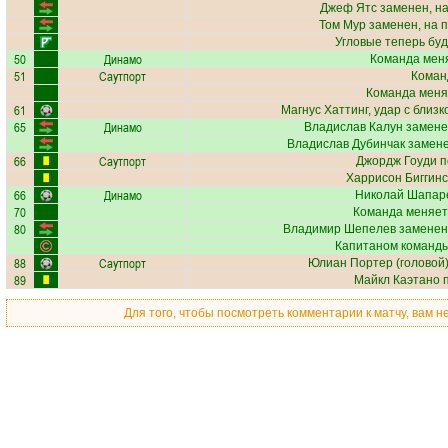
Джеф Ятс
заменен, н
Том Мур
заменен, на 
Угловые теперь бу
50
Динамо
Команда меня
51
Саутпорт
Коман
Команда меня
61
Магнус Хаттинг
, удар с близ
65
Динамо
Владислав Калун
замене
Владислав Дубинчак
замене
66
Саутпорт
Джордж Гоуди
п
Харрисон Биггинс
66
Динамо
Николай Шапар
70
Команда меняет
80
Владимир Шепелев
заменен
Капитаном команды
88
Саутпорт
Юлиан Портер
(головой)
89
Майкл Каэтано
п
Для того, чтобы посмотреть комментарии к матчу, вам 