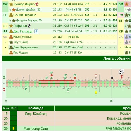
Хуниор Фирпо
Т
21
102
Г4
И4
См4
От4
215
-
-
-
4.7
79
170
RW
DM
↳
Дэниел Джеймс
, 50
25
173
Г4
И4
У4
П4
555
-
-
-
4.8
80
450
↳
Сонни Перкинс
О
26
182
Ск4
Г4
У4
См4
515
-
1/1
-
4.8
82
423
LF
RM
Ш
↳
Джордан Боуэри
, 50
28
179
Ск4
Г4
И4
Уг4
504
-
-
-
5.0
84
426
ST
Рафинья
31
210
Ск4
Г4
У4
Шт4
596
-
2/1
-
5.0
65
410
ST
↳
Джо Гелхардт
Л
29
246
Ск4
Г4
У4
Л4
576
-
1/1
1
6.6
65
397
RF
CF
GK
Ильян Меслье
24
112
Р4
В4
П2
-
-
-
-
-
-
-
GK
К
-
Умут Найир
28
166
Пд4
Ск4
Г4
У4
-
-
-
-
-
-
-
-
Ш
-
Джек Кархуалланки
28
178
Г4
И4
Ат4
См4
-
-
-
-
-
-
-
-
Мали
-
Рис Чедвик
19
83
Ск4
Г4
И4
Ка4
-
-
-
-
-
-
-
-
Б
Лента событий:
0
45
Команда
Хрон
Мин
Соб
15
Лидс Юнайтед
Коман
20
Команда меня
30
Команда
39
Манчестер Сити
Луи Мафута
по