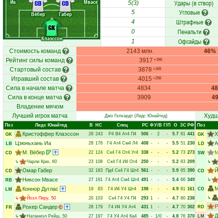
Иа
Мвасе
Удары (в створ)
CD
CD
5(3)
Угловые
5
Вёбер
Габер
Штрафные
4
GK
Пенальти
0
Клаэссон
Офсайды
1
Стоимость команд
2143 млн.
46%
Рейтинг силы команд
3917
+398
Стартовый состав
3878
+289
Игравший состав
4015
+298
Сила в начале матча
4834
4
Сила в конце матча
3909
4
Владение мячом
Лучший игрок матча
Худш
Джо Гелхардт
(Лидс Юнайтед)
Поз
Лидс Юнайтед
В
НC
Спец
РC
Ф
У/В
Г/П
О
ЗС
РФ
Поз
Кристоффер Клаэссон
Х
28
243
Р4
В4
Ат4
П4
506
-
2
-
5.7
81
441
GK
GK
Цзюньхань Иа
А
28
176
Г4
Ат4
См4
Л4
408
-
-
-
5.5
51
230
LB
LD
М. Вёбер
М
22
124
Ск4
Г4
От4
Уг4
338
-
-
-
5.2
73
273
CD
SW
↳
Чарли Крю
, 60
23
108
Ск4
Г4
И4
От4
250
-
-
-
5.2
83
209
↳
Омар Габер
Й
32
183
Пд4
Ск4
Г4
Шт4
561
-
-
-
5.9
65
390
CD
CD
Никсон Мвасе
27
191
Г4
Ат4
См4
Шт4
491
-
-
-
5.4
66
349
↳
RB
М
Коннор Дуглас
19
83
Г4
И4
У4
Шт4
198
-
-
-
4.9
81
161
CD
LM
↳
↳
Йоэл Пиру
, 50
20
103
Ск4
Г4
У4
П4
293
1
-
-
4.7
80
238
Р
Рохер Сандер
28
179
Г4
И4
У4
Ат4
431
1
-
-
4.7
70
302
RD
FR
Д
↳
Натаниэл Рейш
, 50
27
197
Г4
У4
Ат4
Ка4
485
-
1/0
-
4.8
76
370
LM