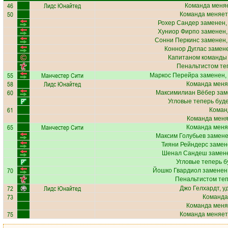
46
Лидс Юнайтед
Команда меняе
50
Команда меняет
Рохер Сандер
заменен,
Хуниор Фирпо
заменен,
Сонни Перкинс
заменен,
Коннор Дуглас
замене
Капитаном команды
Пенальтистом те
55
Манчестер Сити
Маркос Перейра
заменен,
58
Лидс Юнайтед
Команда меня
60
Максимилиан Вёбер
зам
Угловые теперь буд
61
Коман
Команда меняе
65
Манчестер Сити
Команда меня
Максим Голубьев
замене
Тияни Рейндерс
замен
Шенал Сандеш
замене
Угловые теперь б
70
Йошко Гвардиол
заменен,
Пенальтистом те
72
Лидс Юнайтед
Джо Гелхардт
, 
73
Команда
Команда меня
75
Команда меняет