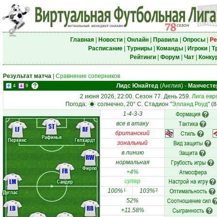
Главная
|
Новости
|
Онлайн
|
Правила
|
Опросы
|
Ре
Расписание
|
Турниры
|
Команды
|
Игроки
|
Т
Рейтинги
|
Форум
|
Чат
|
Конку
Результат матча
|
Сравнение соперников
Лидс Юнайтед
(Англия)
-
Манчесте
4
0
2 июня 2026, 22:00. Сезон 77. День 259.
Лига евр
Погода:
солнечно, 20° C. Стадион "
Элланд Роуд
" (
Формация
1-4-3-3
Тактика
все в атаку
ST
LF
RF
Стиль
британский
Рафинья
Перкинс
Гелхардт
Вид защиты
зональный
Защита
в линию
RW
Грубость игры
нормальная
Фирпо
FR
Атмосфера
+4%
Настрой на игру
LM
Сандер
супер
Оптимальность
100%
103%
1
2
Дуглас
Соотношение сил
52%
LB
RB
Сыгранность
+11.58%