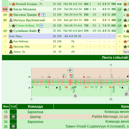
↳
Валерий Бондарь
, 70
25
192
Пк4
И4
Ат4
Уг4
664
1
-
0/1
5.9
87
558
RW
Хасан Механна
28
229
Пк4
И4
Ат4
Л4
649
1
2/1
-
4.0
52
356
RW
CF
Лассина Траоре
23
169
Пк4
И3
Ат4
П4
534
-
1/0
-
4.5
61
339
CF
↳
Матеуш Врублевский
31
156
Км4
Д4
Пк3
У4
520
-
3/2
-
5.0
71
385
ST
CF
↳
Стевин Бейкер
, 70
28
238
Пк4
И4
У4
Ат4
730
-
2/2
1
7.0
85
602
CF
Сулейман Файе
25
201
Пк4
И4
Ат4
Шт4
574
-
2/0
0/1
4.9
55
332
CF
↳
GK
Хнат Лина
26
159
В4
Ат4
П4
Л4
-
-
-
-
-
-
-
GK
Шуку
-
Ник Кёйперс
29
108
Пк
-
-
-
-
-
-
-
-
-
Проспер Оба
17
49
Ат
-
-
-
-
-
-
-
-
В
-
Чжень Ли
24
35
И3
-
-
-
-
-
-
-
-
Хас
Лента событий:
+1
0
45
Команда
Хрон
Мин
Соб
15
Барселона
Команда меняе
23
Шахтер
Рабби Матондо
, со ш
24
Барселона
Команда меня
26
Тумен-Улзий Содбилгуун II
(головой), 