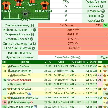
Удары (в створ)
SW
13(7)
Судаков
LD
RD
Угловые
5
Абрахам
Маканда
Михайличенко
Штрафные
8
GK
Пенальти
0
Грабара
Офсайды
0
Стоимость команд
1955 млн.
43%
5
Рейтинг силы команд
3945
+118
Стартовый состав
4091
+34
Игравший состав
4258
+72
Сила в начале матча
5774
+94
Сила в конце матча
4734
+482
Владение мячом
Лучший игрок матча
Худш
Стевин Бейкер
(Шахтер)
Поз
Шахтер
В
НC
Спец
РC
Ф
У/В
Г/П
О
ЗС
РФ
Поз
Камил Грабара
25
198
Р4
В4
Ат4
П4
577
-
9
2
4.0
73
437
GK
GK
Джабез Маканда
26
139
Д4
Пк4
И4
Ат4
329
-
-
-
4.2
69
228
LD
LB
↳
Цзябао Вэнь
, 60
22
159
Пк4
И2
Ат4
К4
494
-
-
-
4.4
84
436
CD
Элмер Абрахам
23
171
Пк4
И2
Ат4
К4
393
1
-
-
3.8
67
273
SW
CD
↳
Ян Млечко
, 70
29
176
Д4
Пк4
У4
Ат4
601
-
-
-
4.9
88
512
↳
Георгий Судаков
20
141
Пк4
И2
Ат2
П4
360
-
-
-
3.8
65
243
CD
RB
↳
Писал Кан
, 70
22
162
Пк2
И4
Ат4
См
393
-
-
-
4.6
87
330
↳
Богдан Михайличенко
29
238
Пк4
Ат4
См4
Л4
708
-
-
-
3.9
61
449
RD
LW
Рабби Матондо
29
244
Пк4
И4
Ат4
Ка4
630
-
3/2
1
5.1
58
383
LW
↳
Магомед Басыров
28
191
Км4
Пк4
См4
Уг4
500
-
-
-
4.3
65
341
DM
DM