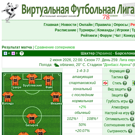
Главная
|
Новости
|
Онлайн
|
Правила
|
Опросы
|
Ре
Расписание
|
Турниры
|
Команды
|
Игроки
|
Т
Рейтинги
|
Форум
|
Чат
|
Конку
Результат матча
|
Сравнение соперников
Шахтер
(Украина)
-
Барселона
4
0
2 июня 2026, 22:00. Сезон 77. День 259.
Лига евр
Погода:
облачно, 20° C. Стадион "
Донбасс Арена
" 
Формация
1-4-3-3
Тактика
атакующая
ST
CF
CF
Стиль
спартаковский
Врублевский
Траоре
Файе
Вид защиты
зональный
Защита
с последним
LW
RW
Грубость игры
нормальная
Матондо
Механна
Атмосфера
+2%
Настрой на игру
обычный
DM
Оптимальность
102%
108%
1
2
Соотношение сил
Басыров
50%
Сыгранность
+20.07%
CD