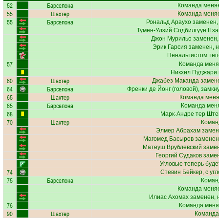
52
Барселона
Команда меняе
55
Шахтер
Команда меняе
55
Барселона
Рональд Араухо
заменен,
Тумен-Улзий Содбилгуун II
за
Джон Мурильо
заменен,
Эрик Гарсия
заменен, 
Пенальтистом теп
57
Команда меня
Никхил Пуджари
60
Шахтер
Джабез Маканда
замене
64
Барселона
Френки де Йонг
(головой), замкн
65
Шахтер
Команда меняе
65
Барселона
Команда меня
68
Марк-Андре тер Ште
70
Шахтер
Коман
Элмер Абрахам
замен
Магомед Басыров
заменен,
Матеуш Врублевский
замен
Георгий Судаков
замен
Угловые теперь буд
74
Стевин Бейкер
, с уг
75
Барселона
Коман
Команда меняе
Илиас Ахомах
заменен, 
76
Команда меня
90
Шахтер
Команда