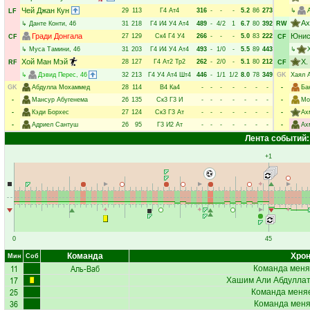
Чей Джан Кун
29
113
Г4
Ат4
316
-
-
-
5.2
86
273
↳
LF
Ах
↳
Данте Конти
, 46
31
218
Г4
И4
У4
Ат4
489
-
4/2
1
6.7
80
392
RW
Гради Донгала
Юнис
27
129
Ск4
Г4
У4
266
-
-
-
5.0
83
222
CF
CF
↳
Муса Тамини
, 46
31
203
Г4
И4
У4
Ат4
493
-
1/0
-
5.5
89
443
↳
Хой Ман Мэй
Х.
28
127
Г4
Ат2
Тр2
262
-
2/0
-
5.1
80
212
RF
CF
↳
Дэвид Перес
, 46
32
213
Г4
У4
Ат4
Шт4
446
-
1/1
1/2
8.0
78
349
GK
Хаял 
GK
Абдулла Мохаммед
28
114
В4
Ка4
-
-
-
-
-
-
-
-
Ба
-
Мансур Абугенема
26
135
Ск3
Г3
И
-
-
-
-
-
-
-
-
Мо
-
Кэди Борхес
27
124
Ск3
Г3
Ат
-
-
-
-
-
-
-
-
Ах
-
Адриел Сантуш
26
95
Г3
И2
Ат
-
-
-
-
-
-
-
-
Ах
Лента событий:
+1
0
45
Команда
Хрон
Мин
Соб
11
Аль-Ваб
Команда меня
17
Хашим Али Абдулла
25
Команда меняе
36
Команда меняе