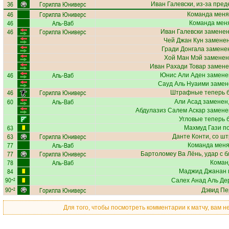
36
Горилла Юниверс
Иван Галевски
, из-за пре
46
Горилла Юниверс
Команда меня
46
Аль-Ваб
Команда меня
46
Горилла Юниверс
Иван Галевски
заменен
Чей Джан Кун
заменен
Гради Донгала
заменен
Хой Ман Мэй
заменен
Иван Рахади Товар
замене
46
Аль-Ваб
Юнис Али Аден
заменен
Сауд Аль Нуаими
замене
46
Горилла Юниверс
Штрафные теперь б
60
Аль-Ваб
Али Асад
заменен,
Абдулазиз Салем Аскар
заменен
Угловые теперь 
63
Махмуд Гази
по
63
Горилла Юниверс
Данте Конти
, со ш
77
Аль-Ваб
Команда меняе
77
Горилла Юниверс
Бартоломеу Ва Лёнь
, удар с 
78
Аль-Ваб
Коман
84
Маджид Джанан
90
+2
Салех Анад Аль Де
90
Горилла Юниверс
+2
Дэвид Пе
Для того, чтобы посмотреть комментарии к матчу, вам 