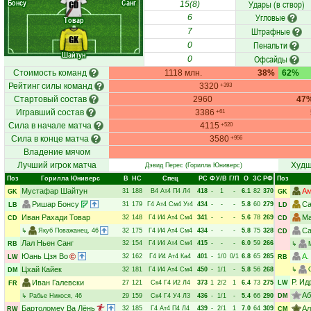
Бонсу
Санг
Удары (в створ)
CD
15(8)
Угловые
6
Товар
Штрафные
7
GK
Пенальти
0
Шайтун
Офсайды
0
Стоимость команд
1118 млн.
38%
62%
Рейтинг силы команд
3320
+393
Стартовый состав
2960
47
Игравший состав
3386
+61
Сила в начале матча
4115
+520
Сила в конце матча
3580
+956
Владение мячом
Лучший игрок матча
Худш
Дэвид Перес
(Горилла Юниверс)
Поз
Горилла Юниверс
В
НC
Спец
РC
Ф
У/В
Г/П
О
ЗС
РФ
Поз
Мустафар Шайтун
Ам
31
188
В4
Ат4
П4
Л4
418
-
1
-
6.1
82
370
GK
GK
Ришар Бонсу
Са
31
179
Г4
Ат4
См4
Уг4
434
-
-
-
5.8
60
279
LB
LD
Иван Рахади Товар
Ма
32
148
Г4
И4
Ат4
См4
341
-
-
-
5.6
78
269
CD
CD
Са
↳
Якуб Поважанец
, 46
32
175
Г4
И4
Ат4
См4
434
-
-
-
5.8
75
328
CD
Лал Ньен Санг
32
154
Г4
И4
Ат4
См4
415
-
-
-
6.0
59
266
RB
↳
Юань Цзя Во
А.
32
162
Г4
И4
Ат4
Ка4
401
-
1/0
0/1
6.8
65
285
LW
RB
Цхай Кайек
32
181
Г4
И4
Ат4
См4
450
-
1/1
-
5.8
56
268
↳
DM
Р. Ид
Иван Галевски
27
121
Ск4
Г4
И2
Л4
373
1
2/2
1
6.4
73
275
LW
FR
Аб
↳
Рабье Никося
, 46
29
159
Ск4
Г4
У4
Л3
436
-
1/1
-
5.4
66
290
DM
Бартоломеу Ва Лёнь
Ал
32
185
Г4
Ат4
П4
Л4
439
-
2/1
1
7.0
64
309
RW
CM