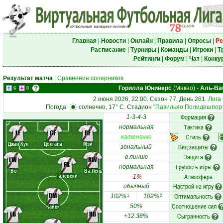
Главная
|
Новости
|
Онлайн
|
Правила
|
Опросы
|
Ре
Расписание
|
Турниры
|
Команды
|
Игроки
|
Т
Рейтинги
|
Форум
|
Чат
|
Конку
Результат матча
|
Сравнение соперников
Горилла Юниверс
(Макао)
-
Аль-Ва
6
0
2 июня 2026, 22:00. Сезон 77. День 261.
Лига
Погода:
солнечно, 17° C. Стадион "
Павильяо Полидешпор
Формация
1-3-4-3
Тактика
нормальная
LF
CF
RF
Стиль
катеначчо
Джан Кун
Донгала
Мэй
Вид защиты
зональный
Защита
в линию
LW
RW
FR
Грубость игры
нормальная
Во
Ва Лёнь
Галевски
Атмосфера
-1%
Настрой на игру
обычный
DM
Оптимальность
102%
102%
1
2
Соотношение сил
Кайек
50%
LB
RB
Сыгранность
+12.38%