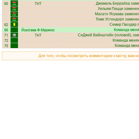
60
ТНТ
Джамаль Беррабха
заме
Уильям Пицци
заменен
Масато Ясукава
заменен
Томи Устендорп
заменен
62
Семир Гвоздяр
п
66
Йокогама Ф-Маринос
Команда меняе
71
ТНТ
СиДжей Вайнштейн
(головой), за
72
Команда меняе
75
Команда меня
Для того, чтобы посмотреть комментарии к матчу, вам 