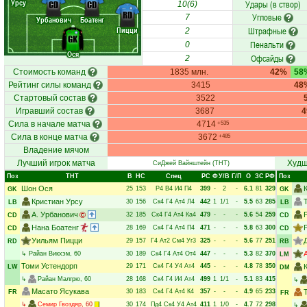
Урсу
Удары (в створ)
CD
CD
10(6)
RD
Угловые
7
Урбанович
Боатенг
Пицци
Штрафные
2
GK
Пенальти
0
Ося
Офсайды
2
Стоимость команд
1835 млн.
42%
58
Рейтинг силы команд
3415
48
Стартовый состав
3522
Игравший состав
3687
Сила в начале матча
4714
+535
Сила в конце матча
3672
+485
Владение мячом
Лучший игрок матча
Худш
СиДжей Вайнштейн
(ТНТ)
Поз
ТНТ
В
НC
Спец
РC
Ф
У/В
Г/П
О
ЗС
РФ
Поз
Шон Ося
25
153
Р4
В4
И4
П4
399
-
2
-
6.1
81
329
GK
GK
Кристиан Урсу
30
156
Ск4
Г4
Ат4
Л4
442
1
1/1
-
5.5
63
285
LB
LB
А. Урбанович
32
185
Ск4
Г4
Ат4
Ка4
479
-
-
-
5.6
54
259
CD
CD
Нана Боатенг
28
169
Ск4
Г4
Ат4
П4
471
-
-
-
5.8
63
300
CD
CD
Уильям Пицци
29
157
Г4
Ат2
См4
Уг3
325
-
-
-
5.6
77
251
RD
RB
↳
Райан Викхэм
, 60
30
189
Ск4
Г4
Ат4
От4
447
-
-
-
5.3
82
370
LM
Томи Устендорп
29
171
Ск4
Г4
У4
Ат4
445
-
-
-
4.8
78
350
LW
DM
↳
Райан Малгрю
, 60
28
168
Ск4
Г4
И4
Ат4
499
1
1/1
-
5.1
83
415
↳
Масато Ясукава
30
183
Ск4
Г4
Ат4
К4
357
-
-
-
4.9
65
233
FR
FR
↳
Семир Гвоздяр
, 60
30
174
Пд4
Ск4
У4
Ат4
411
1
1/0
-
4.7
72
298
↳