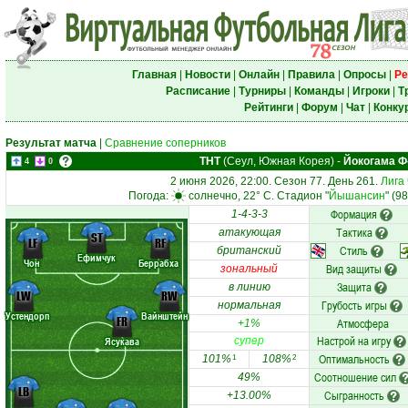
Главная
|
Новости
|
Онлайн
|
Правила
|
Опросы
|
Ре
Расписание
|
Турниры
|
Команды
|
Игроки
|
Т
Рейтинги
|
Форум
|
Чат
|
Конку
Результат матча
|
Сравнение соперников
ТНТ
(Сеул, Южная Корея)
-
Йокогама Ф
4
0
2 июня 2026, 22:00. Сезон 77. День 261.
Лига
Погода:
солнечно, 22° C. Стадион "
Йышансин
" (9
Формация
1-4-3-3
Тактика
атакующая
ST
LF
RF
Стиль
британский
Ефимчук
Чон
Беррабха
Вид защиты
зональный
Защита
в линию
LW
RW
Грубость игры
нормальная
Устендорп
Вайнштейн
FR
Атмосфера
+1%
Настрой на игру
Ясукава
супер
Оптимальность
101%
108%
1
2
Соотношение сил
49%
LB
Сыгранность
+13.00%