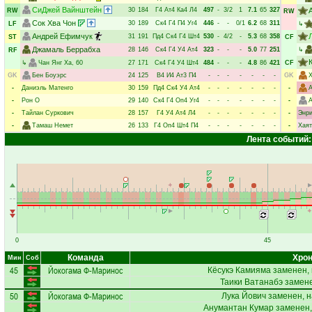
СиДжей Вайнштейн
30
184
Г4
Ат4
Ка4
Л4
497
-
3/2
1
7.1
65
327
RW
RW
Сок Хва Чон
30
189
Ск4
Г4
П4
Уг4
446
-
-
0/1
6.2
68
311
LF
↳
Андрей Ефимчук
31
191
Пд4
Ск4
Г4
Шт4
530
-
4/2
-
5.3
68
358
ST
CF
Джамаль Беррабха
28
146
Ск4
Г4
У4
Ат4
323
-
-
-
5.0
77
251
↳
RF
↳
Чан Янг Ха
, 60
27
171
Ск4
Г4
У4
Шт4
484
-
-
-
4.8
86
421
CF
GK
Бен Боуэрс
24
125
В4
И4
Ат3
П4
-
-
-
-
-
-
-
GK
Х
-
Даниэль Матенго
30
159
Пд4
Ск4
У4
Ат4
-
-
-
-
-
-
-
-
А
-
Рон О
29
140
Ск4
Г4
Оп4
Уг4
-
-
-
-
-
-
-
-
А
-
Тайлан Суркович
28
157
Г4
У4
Ат4
Л4
-
-
-
-
-
-
-
-
Энр
-
Тамаш Немет
26
133
Г4
Оп4
Шт4
П4
-
-
-
-
-
-
-
-
Хаят
Лента событий:
0
45
Команда
Хрон
Мин
Соб
45
Йокогама Ф-Маринос
Кёсукэ Камияма
заменен, 
Таики Ватанабэ
замене
50
Йокогама Ф-Маринос
Лука Йович
заменен, н
Анумантан Кумар
заменен,