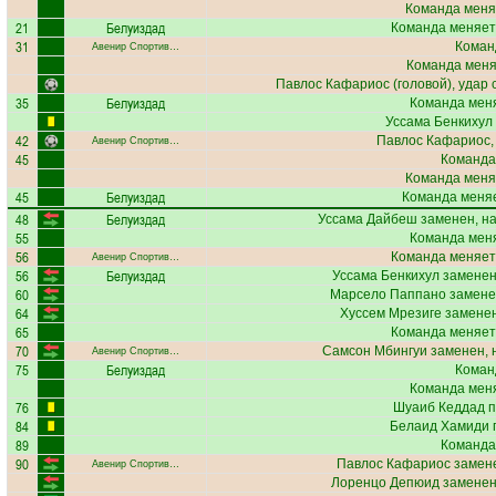
Команда меня
21
Белуиздад
Команда меняет
31
Коман
Авенир Спортив…
Команда меняе
Павлос Кафариос
(головой), удар 
35
Белуиздад
Команда меня
Уссама Бенкихул
42
Павлос Кафариос
Авенир Спортив…
45
Команда
Команда меня
45
Белуиздад
Команда меняе
48
Белуиздад
Уссама Дайбеш
заменен, н
55
Команда меня
56
Команда меняет
Авенир Спортив…
56
Белуиздад
Уссама Бенкихул
заменен
60
Марсело Паппано
замене
64
Хуссем Мрезиге
заменен
65
Команда меняет
70
Самсон Мбингуи
заменен, 
Авенир Спортив…
75
Белуиздад
Коман
Команда меня
76
Шуаиб Кеддад
п
84
Белаид Хамиди
п
89
Команда
90
Павлос Кафариос
замене
Авенир Спортив…
Лоренцо Депюид
заменен