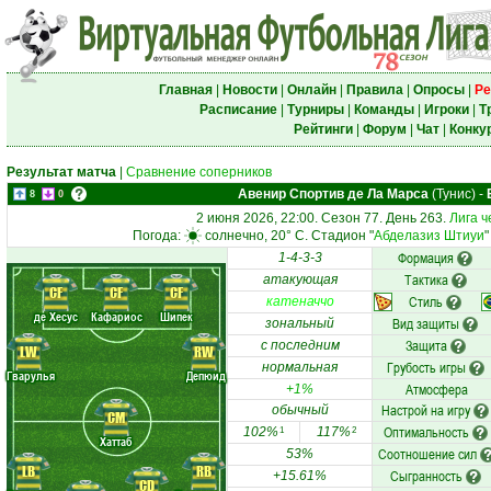
Главная
|
Новости
|
Онлайн
|
Правила
|
Опросы
|
Ре
Расписание
|
Турниры
|
Команды
|
Игроки
|
Т
Рейтинги
|
Форум
|
Чат
|
Конку
Результат матча
|
Сравнение соперников
Авенир Спортив де Ла Марса
(Тунис)
-
8
0
2 июня 2026, 22:00. Сезон 77. День 263.
Лига ч
Погода:
солнечно, 20° C. Стадион "
Абделазиз Штиуи
"
Формация
1-4-3-3
Тактика
атакующая
CF
CF
CF
Стиль
катеначчо
де Хесус
Кафариос
Шипек
Вид защиты
зональный
Защита
с последним
LW
RW
Грубость игры
нормальная
Гварулья
Депюид
Атмосфера
+1%
Настрой на игру
обычный
CM
Оптимальность
102%
117%
1
2
Хаттаб
Соотношение сил
53%
LB
RB
Сыгранность
+15.61%
CD