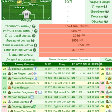
Лидингтон
Бояджиев
Удары (в створ)
SW
10(7)
Верзли
Угловые
6
Мбингуи
Штрафные
6
GK
Пенальти
0
Стапфер
Офсайды
0
Стоимость команд
1574 млн.
+137 млн.
Рейтинг силы команд
3397
+98
Стартовый состав
3986
+688
Игравший состав
3959
+419
Сила в начале матча
5850
+1926
Сила в конце матча
3702
+494
Владение мячом
Лучший игрок матча
Худш
Павлос Кафариос
( Авенир Спортив…)
Поз
Авенир Спортив…
В
НC
Спец
РC
Ф
У/В
Г/П
О
ЗС
РФ
Поз
Фабиан Стапфер
Г
31
197
Р4
В4
Ат4
П4
535
-
-
-
5.5
84
434
GK
GK
Сэм Лидингтон
М
28
180
Пд4
И3
Ат2
Ка4
530
-
-
0/1
6.0
54
280
LB
LB
Самсон Мбингуи
27
169
Пд4
И4
Ат4
К4
567
1
-
-
5.6
64
368
↳
SW
У
↳
Родольфо Гонсалес
, 70
34
147
Пд4
Ат4
От4
П4
474
-
-
-
4.9
91
426
CD
Яссин Верзли
30
177
Пд4
И4
Ат4
См4
547
-
1/1
1
6.7
61
328
↳
CD
А
Ивайло Бояджиев
30
195
Пд4
И4
Ат4
П4
578
1
1/1
-
5.4
49
276
CD
RB
Ш
Матиас Гварулья
24
144
Пд4
И4
Ат4
Л4
489
-
2/1
-
5.3
65
310
RB
LW
Х
Салах Хаттаб
31
202
Пд4
Ат4
См4
Шт4
493
-
-
-
5.2
58
279
LW
CM
У
Лоренцо Депюид
26
151
Пд4
И4
Ат4
Уг4
493
-
1/0
-
5.3
61
300
CM
RW
↳
↳
Ахмед Уле Беши
, 90
24
123
Пд4
И4
Ат4
От4
371
-
-
-
4.8
88
329