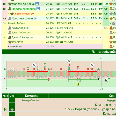
А
Марлон де Хесус
28
187
Пд4
И4
У4
Ат4
557
-
1/0
-
5.4
66
358
RW
CF
Х
Павлос Кафариос
34
178
Пд4
И4
У4
Ат4
510
-
3/3
2/1
8.6
67
340
CF
CF
Л
↳
Эндрю Моран
, 90
25
148
Пд4
У4
Ат4
П4
384
-
-
-
4.8
87
338
CF
Кристиан Шипек
Х
34
167
Пд4
Г4
У4
Ат4
549
-
1/1
-
5.8
64
344
CF
CF
GK
Личабо Табисо
26
150
Р4
В4
П4
Л4
-
-
-
-
-
-
-
↳
-
Ануват Юнгюен
24
126
Пд4
И4
Ат4
От4
-
-
-
-
-
-
-
GK
Мо
-
Джош Робинсон
20
113
Пд3
Ат
См
Ка2
-
-
-
-
-
-
-
-
Ан
-
Джэйкоб Андерсон
26
150
Пд4
И4
У4
Ат4
-
-
-
-
-
-
-
-
Ис
-
Дук Абуйя
22
102
Пд4
И4
Ат4
См4
-
-
-
-
-
-
-
-
На
-
Карим Фузаи
28
15
-
-
-
-
-
-
-
-
Ша
Лента событий:
+1
0
45
Команда
Хрон
Мин
Соб
11
Коман
Авенир Спортив…
Команда меняе
14
Яссин Верзли
(головой), удар с б
21
Команда