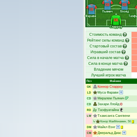
CD
CD
LD
Пьянич
Ллойд
Фарави
Таэфу
GK
Спарроу
Стоимость команд
Рейтинг силы команд
Стартовый состав
Игравший состав
Сила в начале матча
Сила в конце матча
Владение мячом
Лучший игрок матча
Поз
Майами
Коннор Спарроу
GK
Муса Фарави
LD
Миралем Пьянич
CD
Захари Ллойд
CD
Ду Таэфуатайна
RD
Тхамсанга Сангвени
LW
↳
Конор МакМенамин
, 50
Майкл Вэнг
DM
Джеральд Диас
CM