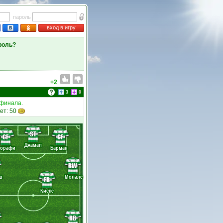
пароль
вход в игру
роль?
+2
3
0
 финала
.
ет: 50
ST
CF
CF
Джамал
Ворафи
Барман
RW
в
Молале
FR
Киспе
RB