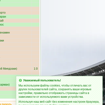
р
орто
аран
кай
пос
енамин
аки
а
ей Миядзаки
)
1:0
Уважаемый пользователь!
Барман
)
1:1
Мы используем файлы cookies, чтобы отличать вас от
других пользователей сайта, сохранять ваши игровые
настройки, правильно отображать страницы сайта в
зависимости от используемого вами устройства.
Используя наш веб-сайт без изменения настроек браузера,
и пароль
.