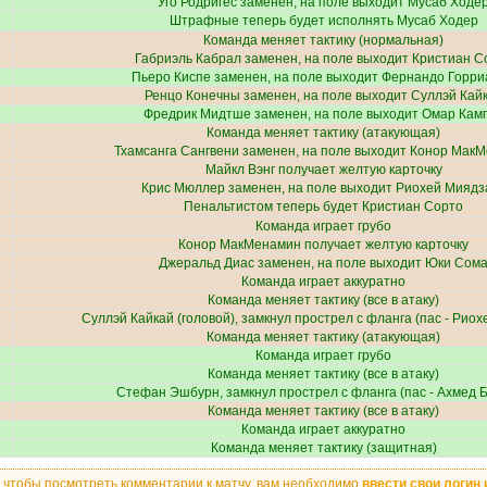
Уго Родригес
заменен, на поле выходит
Мусаб Ходе
Штрафные теперь будет исполнять
Мусаб Ходер
Команда меняет тактику (нормальная)
Габриэль Кабрал
заменен, на поле выходит
Кристиан С
Пьеро Киспе
заменен, на поле выходит
Фернандо Горри
Ренцо Конечны
заменен, на поле выходит
Суллэй Кай
Фредрик Мидтше
заменен, на поле выходит
Омар Кам
Команда меняет тактику (атакующая)
Тхамсанга Сангвени
заменен, на поле выходит
Конор МакМ
Майкл Вэнг
получает желтую карточку
Крис Мюллер
заменен, на поле выходит
Риохей Миядз
Пенальтистом теперь будет
Кристиан Сорто
Команда играет грубо
Конор МакМенамин
получает желтую карточку
Джеральд Диас
заменен, на поле выходит
Юки Сом
Команда играет аккуратно
Команда меняет тактику (все в атаку)
Суллэй Кайкай
(головой), замкнул прострел с фланга (пас -
Риох
Команда меняет тактику (атакующая)
Команда играет грубо
Команда меняет тактику (все в атаку)
Стефан Эшбурн
, замкнул прострел с фланга (пас -
Ахмед 
Команда меняет тактику (все в атаку)
Команда играет аккуратно
Команда меняет тактику (защитная)
, чтобы посмотреть комментарии к матчу, вам необходимо
ввести свои логин 