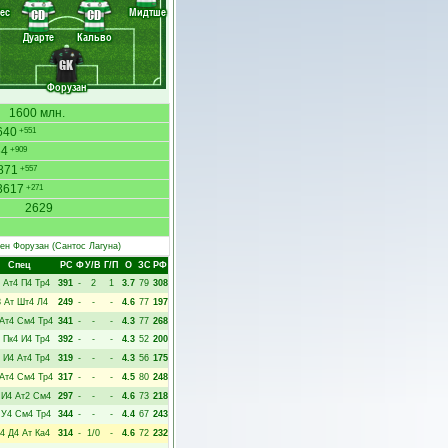
ес
Мидтше
CD
CD
Дуарте
Кальво
GK
Форузан
1600 млн.
640
+551
64
+909
871
+557
3617
+271
2629
ен Форузан
(Сантос Лагуна)
Спец
РC
Ф
У/В
Г/П
О
ЗС
РФ
Ат4
П4
Тр4
391
-
2
1
3.7
79
308
3
Ат
Шт4
Л4
249
-
-
-
4.6
77
197
Ат4
См4
Тр4
341
-
-
-
4.3
77
268
Пк4
И4
Тр4
392
-
-
-
4.3
52
200
И4
Ат4
Тр4
319
-
-
-
4.3
56
175
Ат4
См4
Тр4
317
-
-
-
4.5
80
248
И4
Ат2
См4
297
-
-
-
4.6
73
218
У4
См4
Тр4
344
-
-
-
4.4
67
243
4
Д4
Ат
Ка4
314
-
1/0
-
4.6
72
232