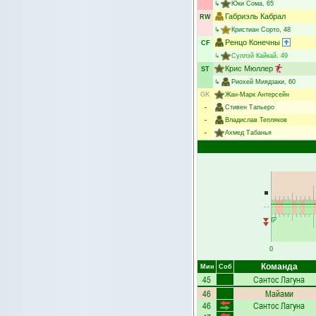
↳
Юки Сома
, 65
Габриэль Кабрал
RW
↳
Кристиан Сорто
, 48
Ренцо Конечны
CF
↳
Суллэй Кайкай
, 49
Крис Мюллер
ST
↳
Риохей Миядзаки
, 60
GK
Жан-Марк Антерсейн
-
Стивен Тапьеро
-
Владислав Тепляков
-
Ахмед Табанья
0
Команда
Мин
Соб
45
Сантос Лагуна
46
Майами
46
Сантос Лагуна