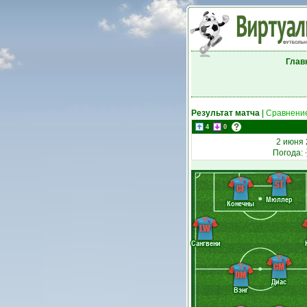
Глав
Результат матча
|
Сравнение
4
0
2 июня 
Погода:
ST
CF
Мюллер
Конечны
LW
Сангвени
CM
DM
Диас
Вэнг