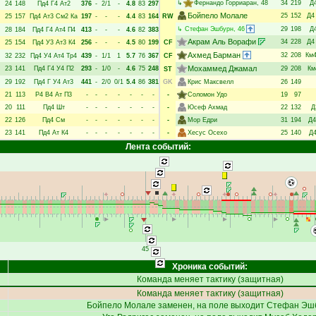
↳
Фернандо Горриаран
, 48
34
219
Д
24
148
Пд4
Г4
Ат2
376
-
2/1
-
4.8
83
297
Бойпело Молале
25
152
Д4
25
157
Пд4
Ат3
См2
Ка
197
-
-
-
4.4
83
164
RW
↳
Стефан Эшбурн
, 46
29
198
Д
28
184
Пд4
Г4
Ат4
П4
413
-
-
-
4.6
82
383
Акрам Аль Ворафи
34
228
Д4
25
154
Пд4
У3
Ат3
К4
256
-
-
-
4.5
80
199
CF
Ахмед Барман
32
208
Км
32
232
Пд4
У4
Ат4
Тр4
439
-
1/1
1
5.7
76
367
CF
Мохаммед Джамал
23
141
Пд4
Г4
У4
П2
293
-
1/0
-
4.6
75
248
29
208
Км
ST
29
192
Пд4
Г
У4
Ат3
441
-
2/0
0/1
5.4
86
381
GK
Крис Максвелл
26
149
21
113
Р4
В4
Ат
П3
-
-
-
-
-
-
-
-
Соломон Удо
19
97
20
111
Пд4
Шт
-
-
-
-
-
-
-
-
Юсеф Ахмад
22
132
Д
22
126
Пд4
См
-
-
-
-
-
-
-
-
Мор Едри
31
194
Д4
23
141
Пд4
Ат
К4
-
-
-
-
-
-
-
-
Хесус Осехо
25
140
Д
Лента событий:
45
Хроника событий:
Команда меняет тактику (защитная)
Команда меняет тактику (защитная)
Бойпело Молале
заменен, на поле выходит
Стефан Эш