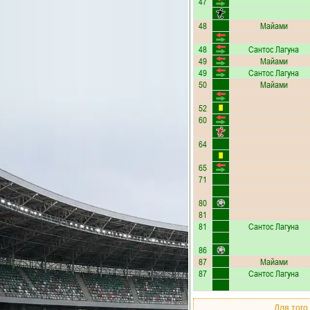
47
48
Майами
48
Сантос Лагуна
49
Майами
49
Сантос Лагуна
50
Майами
52
60
64
65
71
80
81
81
Сантос Лагуна
86
87
Майами
87
Сантос Лагуна
Для того