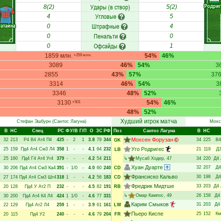
Родриг
Удары (в створ)
8(2)
5(2)
RD
Угловые
4
5
атайна
Штрафные
0
4
Пенальти
0
0
Офсайды
0
1
1859 млн.
54%
46%
+259 млн.
3089
46%
54%
3
2855
43%
57%
37
3314
46%
54%
3
3346
48%
52%
3130
54%
46%
+501
48%
52%
Худший игрок матча
Стефан Эшбурн
(Сантос Лагуна)
Мохс
В
НC
Спец
РC
Ф
У/В
Г/П
О
ЗС
РФ
Поз
Сантос Лагуна
В
НC
Мохсен Форузан
32
213
Р4
В4
Ат4
П4
425
-
2
1
3.8
79
344
34
225
В4
GK
Уго Родригес
25
159
Пд4
Ат4
См3
Л4
358
1
-
-
4.1
64
232
21
119
Д
LB
25
160
Пд4
Г4
Ат4
Уг4
379
-
-
-
4.2
54
211
↳
Мусаб Ходер
, 47
34
220
Д4
Хуан Дуарте
32
207
Д4
30
206
Пд4
Ат4
См3
Ка4
391
-
1/0
-
4.0
60
240
CD
Франсиско Кальво
30
198
Д4
27
174
Пд4
Ат4
См3
Шт4
318
1
-
-
4.2
56
183
CD
Фредрик Мидтше
33
203
Д4
20
128
Пд4
У
Ат2
П
232
-
-
-
4.5
82
191
RB
↳
Омар Кампос
, 49
26
158
Д4
30
200
Пд4
Ат4
К4
Л4
424
1
1/0
-
4.6
77
331
Карим Смыков
31
203
Д4
22
129
Пд4
Ат2
Л4
259
1
-
-
3.9
61
161
LW
Пьеро Киспе
25
152
Км
20
115
Пд4
У2
240
-
-
-
4.6
79
204
FR