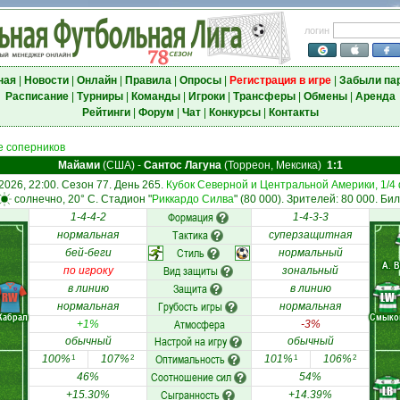
логин
ная
|
Новости
|
Онлайн
|
Правила
|
Опросы
|
Регистрация в игре
|
Забыли па
Расписание
|
Турниры
|
Команды
|
Игроки
|
Трансферы
|
Обмены
|
Аренда
Рейтинги
|
Форум
|
Чат
|
Конкурсы
|
Контакты
 соперников
Майами
(США)
-
Сантос Лагуна
(Торреон, Мексика)
1:1
2026, 22:00. Сезон 77. День 265.
Кубок Северной и Центральной Америки, 1/4
солнечно, 20° C. Стадион "
Риккардо Силва
" (80 000). Зрителей: 80 000. Бил
Формация
1-4-4-2
1-4-3-3
Тактика
нормальная
суперзащитная
Стиль
бей-беги
нормальный
А. 
Вид защиты
по игроку
зональный
Защита
в линию
в линию
RW
LW
Грубость игры
нормальная
нормальная
Кабрал
Смыко
Атмосфера
+1%
-3%
Настрой на игру
обычный
обычный
Оптимальность
100%
107%
101%
106%
1
2
1
2
Соотношение сил
46%
54%
LB
Сыгранность
+15.30%
+14.39%