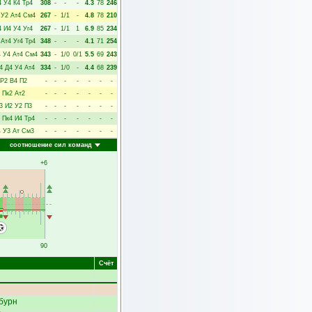
4
У4
К4
Тр4
308
-
-
-
4.3
78
246
У2
Ат4
См4
267
-
1/1
-
4.8
78
210
4
И4
У4
Уг4
267
-
1/1
1
6.9
85
234
Ат4
Уг4
Тр4
348
-
-
-
4.1
71
254
4
У4
Ат4
См4
343
-
1/0
0/1
5.5
69
243
4
Д4
У4
Ат4
334
-
1/0
-
4.4
68
239
Р2
В4
П2
-
-
-
-
-
-
-
Пк2
Ат2
-
-
-
-
-
-
-
3
И2
У2
П3
-
-
-
-
-
-
-
Пк4
И4
Тр4
-
-
-
-
-
-
-
4
У3
Ат
См3
-
-
-
-
-
-
-
соотношение сил команд
+6
90
Счёт
бурн