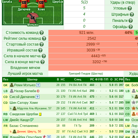
Балаба
Щербак
Удары (в створ)
CD
CD
5(2)
Угловые
5
Дагначев
Хоме
Штрафные
4
GK
Пенальти
0
Мэтьюз
Офсайды
0
Стоимость команд
921 млн.
44%
Рейтинг силы команд
2542
4
Стартовый состав
2999
+22
Игравший состав
3039
+39
Сила в начале матча
4443
+925
Сила в конце матча
3202
+796
Владение мячом
Лучший игрок матча
Худш
Григорий Гнедов
(Шахтер)
Поз
Шахтер
В
НC
Спец
РC
Ф
У/В
Г/П
О
ЗС
РФ
Поз
Реми Мэтьюз
Боб
28
155
Р4
В4
Ат4
П4
460
-
1
-
5.8
85
397
GK
GK
Назар Балаба
21
100
Г4
И4
Ат4
Ка4
293
-
-
-
5.2
61
180
LB
LB
Сисэй Дагначев
30
179
Г4
И4
Ат4
Л4
475
-
-
-
5.6
66
317
↳
CD
Шин Сатору Хоме
29
152
Г4
И4
Ат4
См4
367
-
-
-
5.4
77
285
SW
CD
↳
Абдулла Аль-Мухаини
, 57
29
145
Г4
И4
Ат4
К4
411
-
-
-
5.1
81
334
CD
Саидазам Щербак
Б
27
137
Ск4
Г4
Ат4
Тр4
469
1
-
-
5.1
66
313
RB
CD
Джейс Кандл
Осв
29
157
Г4
И4
Ат4
Уг4
503
-
-
-
5.0
68
344
LW
RD
Базас Степаненко
Лор
18
68
Г4
Тр
209
-
-
-
5.0
72
151
FR
LM
Д
↳
Деннис Шмутц
, 50
22
97
Г4
Ат2
См4
Уг3
287
-
-
-
5.0
72
208
DM
Жанайбек Орусбаев
28
145
Г4
И4
Ат4
П4
446
-
2/0
-
5.2
69
312
В
RW
RM