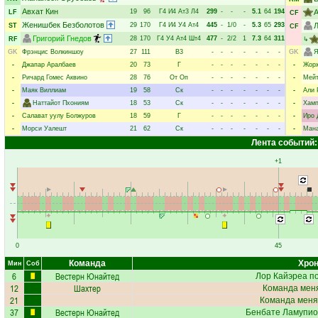
Авхат Кин
19
96
Г4
И4
Ат3
Л4
299
-
-
-
5.1
64
194
LF
CF
Женишбек Безболотов
29
170
Г4
И4
У4
Ат4
445
-
1/0
-
5.3
65
293
Л
ST
CF
Григорий Гнедов
28
170
Г4
У4
Ат4
Шт4
477
-
2/2
1
7.3
64
311
RF
↳
GK
Фрэнцис Волкиншоу
27
111
В3
-
-
-
-
-
-
-
GK
Я
-
Джапар Аралбаев
20
73
Г
-
-
-
-
-
-
-
-
Жорж
-
Ричард Гомес Аквино
28
76
От
Оп
-
-
-
-
-
-
-
-
Мейт
-
Маяк Виллиам
19
58
Ск
-
-
-
-
-
-
-
-
Али 
-
Наттайот Пхониям
18
53
Ск
-
-
-
-
-
-
-
-
Хамп
-
Салават уулу Болжуров
18
59
Г
-
-
-
-
-
-
-
-
Иро 
-
Морси Уалешт
21
62
Ск
-
-
-
-
-
-
-
-
Мана
Лента событий:
+1
0
45
Команда
Хрон
Мин
Соб
6
Вестерн Юнайтед
Лор Кайэреа
по
12
Шахтер
Команда меня
21
Команда меня
37
Вестерн Юнайтед
Бенбате Ламупио