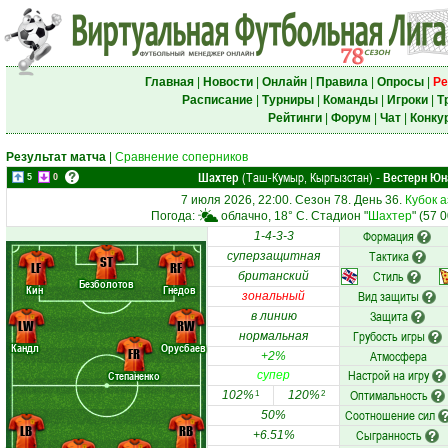
Главная
|
Новости
|
Онлайн
|
Правила
|
Опросы
|
Ре
Расписание
|
Турниры
|
Команды
|
Игроки
|
Т
Рейтинги
|
Форум
|
Чат
|
Конку
Результат матча
|
Сравнение соперников
Шахтер
(Таш-Кумыр, Кыргызстан)
Вестерн Юн
-
5
0
7 июля 2026, 22:00. Сезон 78. День 36.
Кубок 
Погода:
облачно, 18° C. Стадион "
Шахтер
" (57 
Формация
1-4-3-3
Тактика
суперзащитная
ST
LF
RF
Стиль
британский
Безболотов
Кин
Гнедов
Вид защиты
зональный
Защита
в линию
LW
RW
Грубость игры
нормальная
Кандл
Орусбаев
FR
Атмосфера
+2%
Настрой на игру
Степаненко
супер
Оптимальность
102%
120%
1
2
Соотношение сил
50%
LB
RB
Сыгранность
+6.51%