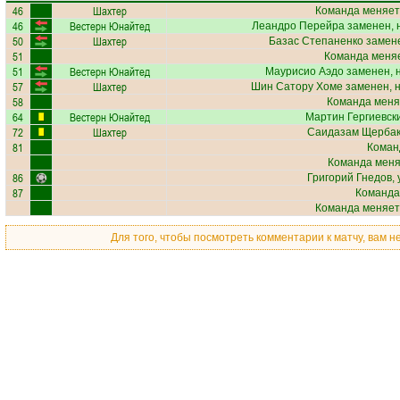
46
Шахтер
Команда меняет
46
Вестерн Юнайтед
Леандро Перейра
заменен, 
50
Шахтер
Базас Степаненко
замене
51
Команда меняе
51
Вестерн Юнайтед
Маурисио Аэдо
заменен, 
57
Шахтер
Шин Сатору Хоме
заменен, 
58
Команда меня
64
Вестерн Юнайтед
Мартин Гергиевск
72
Шахтер
Саидазам Щерба
81
Коман
Команда меняе
86
Григорий Гнедов
,
87
Команда
Команда меняет
Для того, чтобы посмотреть комментарии к матчу, вам 