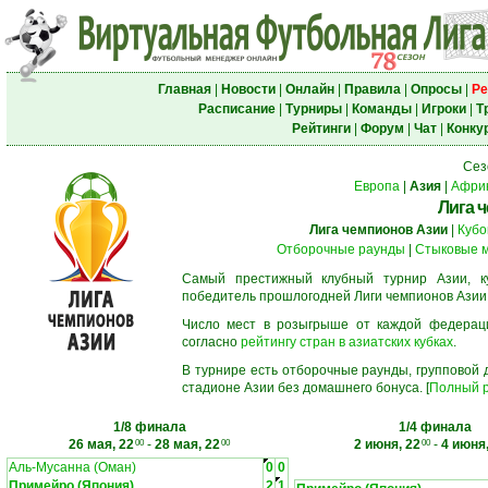
Главная
|
Новости
|
Онлайн
|
Правила
|
Опросы
|
Ре
Расписание
|
Турниры
|
Команды
|
Игроки
|
Т
Рейтинги
|
Форум
|
Чат
|
Конку
Сез
Европа
|
Азия
|
Афри
Лига 
Лига чемпионов Азии
|
Кубо
Отборочные раунды
|
Стыковые 
Самый престижный клубный турнир Азии, к
победитель прошлогодней Лиги чемпионов Азии
Число мест в розыгрыше от каждой федерац
согласно
рейтингу стран в азиатских кубках
.
В турнире есть отборочные раунды, групповой
стадионе Азии без домашнего бонуса. [
Полный р
1/8 финала
1/4 финала
26 мая, 22
-
28 мая, 22
2 июня, 22
-
4 июня,
00
00
00
Аль-Мусанна (Оман)
0
0
Примейро (Япония)
2
1