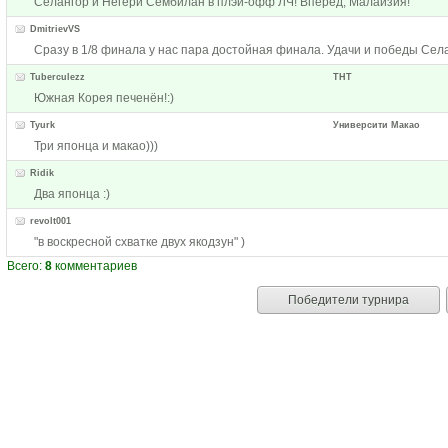
Селангор и Негери Сембилан в плэй-офф ЛЧ! Вперёд, Малайзия!
DmitrievVS
Сразу в 1/8 финала у нас пара достойная финала. Удачи и победы Села
Tuberculezz
ТНТ
Южная Корея печенён!:)
Tyurk
Университи Макао
Три японца и макао)))
Ridik
Два японца :)
revolt001
"в воскресной схватке двух якодзун" )
Всего:
8
комментариев
Победители турнира