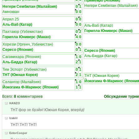
Примейро (Япония)
Негери Сембилан (Малайзия)
Негери Сембилан (Малайзия)
0
1
Амноккан
0
0
Април 25
0
0
Аль-Ваб (Катар)
0
0
Аль-Ваб (Катар)
Горилла Юниверс (Макао)
Пахтакор (Узбекистан)
0
2
Горилла Юниверс (Макао)
4
0
Хорезм (Ургенч, Узбекистан)
0
0
Сересо (Япония)
0
1
Сересо (Япония)
Аль-Бидда (Катар)
Сагамихара (Япония)
1
0
Аль-Бидда (Катар)
2
1
Тим Эспорт (Узбекистан)
0
1
ТНТ (Южная Корея)
2
1
ТНТ (Южная Корея)
Йокогама Ф-Маринос (Япония
Селангор (Малайзия)
1
0
Йокогама Ф-Маринос (Япония)
1
1
Всего:
8
комментариев
Обсуждение турни
HANZO
ТНТ фор зе брэйн! Южная Корея, вперёд!
Izakiil
ТНТ! ТНТ! ТНТ!
EctorCooper