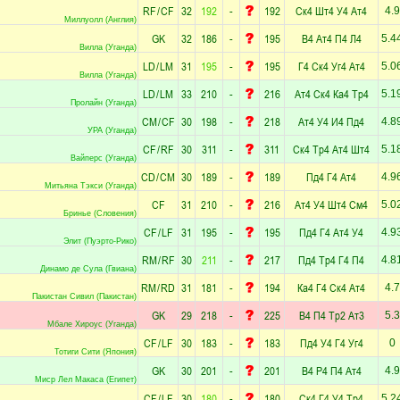
RF
/
CF
32
192
-
192
Ск4
Шт4
У4
Ат4
4.9
Миллуолл (Англия)
GK
32
186
-
195
В4
Ат4
П4
Л4
5.4
Вилла (Уганда)
LD
/
LM
31
195
-
195
Г4
Ск4
Уг4
Ат4
5.0
Вилла (Уганда)
LD
/
LM
33
210
-
216
Ат4
Ск4
Ка4
Тр4
5.1
Пролайн (Уганда)
CM
/
CF
30
198
-
218
Ат4
У4
И4
Пд4
4.8
УРА (Уганда)
CF
/
RF
30
311
-
311
Ск4
Тр4
Ат4
Шт4
5.1
Вайперс (Уганда)
CD
/
CM
30
189
-
189
Пд4
Г4
Ат4
4.9
Митьяна Тэкси (Уганда)
CF
31
210
-
216
Ат4
У4
Шт4
См4
5.0
Бринье (Словения)
CF
/
LF
31
195
-
195
Пд4
Г4
Ат4
У4
4.9
Элит (Пуэрто-Рико)
RM
/
RF
30
211
-
217
Пд4
Тр4
Г4
П4
4.8
Динамо де Сула (Гвиана)
RM
/
RD
31
181
-
194
Ка4
Г4
Ск4
Ат4
4.7
Пакистан Сивил (Пакистан)
GK
29
218
-
225
В4
П4
Тр2
Ат3
5.3
Мбале Хироус (Уганда)
CF
/
LF
30
183
-
183
Пд4
У4
Г4
Уг4
0
Тотиги Сити (Япония)
GK
30
201
-
201
В4
Р4
П4
Ат4
4.9
Миср Лел Макаса (Египет)
CF
/
LF
30
180
-
180
Ск4
Г4
У4
Тр4
5.2