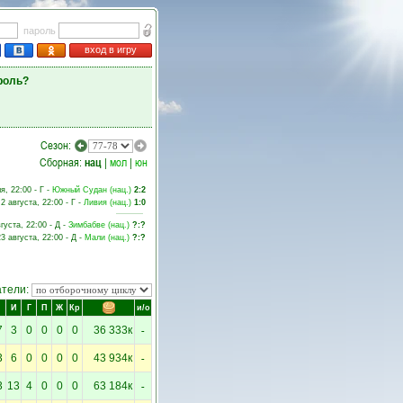
пароль
вход в игру
роль?
Сезон:
Сборная:
нац
|
мол
|
юн
я, 22:00 - Г -
Южный Судан (нац.)
2:2
2 августа, 22:00 - Г -
Ливия (нац.)
1:0
густа, 22:00 - Д -
Зимбабве (нац.)
?:?
23 августа, 22:00 - Д -
Мали (нац.)
?:?
атели:
И
Г
П
Ж
Кр
и/о
-
7
3
0
0
0
0
36 333к
-
3
6
0
0
0
0
43 934к
-
3
13
4
0
0
0
63 184к