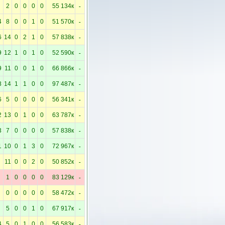
-
2
0
0
0
0
55 134к
-
4
8
0
0
1
0
51 570к
-
6
14
0
2
1
0
57 838к
-
9
12
1
0
1
0
52 590к
-
9
11
0
0
1
0
66 866к
-
8
14
1
1
0
0
97 487к
-
6
5
0
0
0
0
56 341к
-
2
13
0
1
0
0
63 787к
-
3
7
0
0
0
0
57 838к
-
1
10
0
1
3
0
72 967к
-
11
0
0
2
0
50 852к
-
1
0
0
0
0
83 129к
-
0
0
0
0
0
58 472к
-
5
0
0
1
0
67 917к
-
4
5
0
1
0
0
56 583к