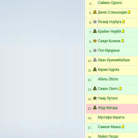
Саймон Одонго
4.
Денис Ссеньондва
5.
Йозеф Нсубуга
6.
Брайан Нкууби
7.
Саиди Кьеюне
8.
Пол Мукурези
9.
Иван Иринимбабази
10.
Карим Ндугва
11.
Абель Оботе
12.
Симон Окетч
13.
Умар Лутало
14.
Абду Магада
15.
Мустафа Кирагга
16.
Сэмюэл Мвака
17.
Майкл Окодо
18.