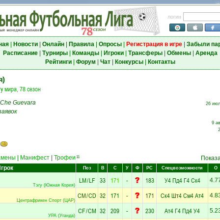
логин
ная
|
Новости
|
Онлайн
|
Правила
|
Опросы
|
Регистрация в игре
|
Забыли па
Расписание
|
Турниры
|
Команды
|
Игроки
|
Трансферы
|
Обмены
|
Аренда
Рейтинги
|
Форум
|
Чат
|
Конкурсы
|
Контакты
я)
у мира, 78 сезон
Che Guevara
26 июл
заявок
9 ав
амены
|
Манифест
|
Трофеи
11
Показ
грок
Поз
В
С
У
Ф
РС
Спецвозможности
О
LM
/
LF
33
171
-
183
У4
Пд4
Г4
Ск4
4.7
Тэгу (Южная Корея)
CM
/
CD
32
171
-
171
Ск4
Шт4
См4
Ат4
4.8
Центрафрикен Спорт (ЦАР)
CF
/
CM
32
209
-
230
Ат4
Г4
Пд4
У4
5.2
УРА (Уганда)