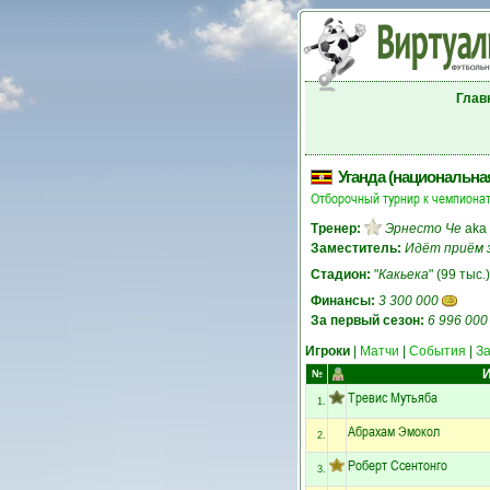
Глав
Уганда (национальна
Отборочный турнир к чемпионат
Тренер:
Эрнесто Че
aka
Заместитель:
Идёт приём 
Стадион:
"
Какьека
" (99 тыс.)
Финансы:
3 300 000
За первый сезон:
6 996 000
Игроки
|
Матчи
|
События
|
З
И
№
Тревис Мутьяба
1.
Абрахам Эмокол
2.
Роберт Ссентонго
3.