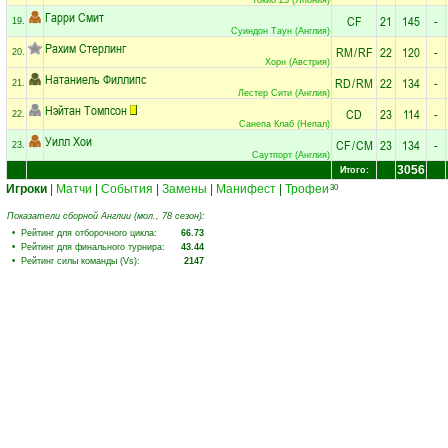
Гарри Смит
CF
21
145
-
19.
Суиндон Таун (Англия)
Рахим Стерлинг
RM
/
RF
22
120
-
20.
Хорн (Австрия)
Натаниель Филлипс
RD
/
RM
22
134
-
21.
Лестер Сити (Англия)
Нэйтан Томпсон
CD
23
114
-
22.
Санепа Клаб (Непал)
Уилл Хои
CF
/
CM
23
134
-
23.
Саутпорт (Англия)
3056
Итого:
Игроки
|
Матчи
|
События
|
Замены
|
Манифест
|
Трофеи
30
Показатели сборной Англии (мол., 78 сезон):
• Рейтинг для отборочного цикла:
66.73
• Рейтинг для финального турнира:
43.44
• Рейтинг силы команды (Vs):
2147