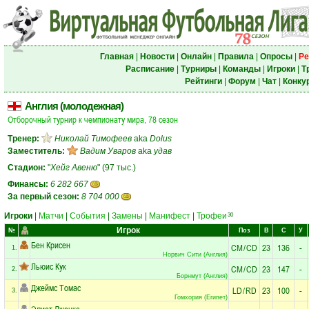
Главная
|
Новости
|
Онлайн
|
Правила
|
Опросы
|
Ре
Расписание
|
Турниры
|
Команды
|
Игроки
|
Т
Рейтинги
|
Форум
|
Чат
|
Конку
Англия (молодежная)
Отборочный турнир к чемпионату мира, 78 сезон
Тренер:
Николай Тимофеев
aka
Dolus
Заместитель:
Вадим Уваров
aka
удав
Стадион:
"
Хейг Авеню
" (97 тыс.)
Финансы:
6 282 667
За первый сезон:
8 704 000
Игроки
|
Матчи
|
События
|
Замены
|
Манифест
|
Трофеи
30
Игрок
№
Поз
В
С
У
Бен Крисен
CM
/
CD
23
136
-
1.
Норвич Сити (Англия)
Льюис Кук
CM
/
CD
23
147
-
2.
Борнмут (Англия)
Джеймс Томас
LD
/
RD
23
100
-
3.
Гомхория (Египет)
Элиот Дженкс