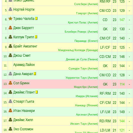
RM
/
RF
23
125
-
4.
Солсбери (Англия)
Нортей Норти
CM
/
CD
23
129
-
5.
Тэмуорт (Англия)
Трево Чалоба
CD
23
147
-
6.
Кристал Пэлас (Англия)
Джек Барретт
GK
22
130
-
7.
Блэкберн Роверс (Англия)
Каллум Трипп
CM
/
CF
22
140
-
8.
Пирамидс (Египет)
Брайт Амоатенг
LF
/
CF
22
125
-
9.
Макдональд Колледж (Гренада)
Джош Смит
CD
/
CM
22
146
-
10.
Динамо де Сула (Гвиана)
Арамид Лайон
GK
22
144
-
11.
Суиндон Таун (Англия)
Дана Амарал
CM
/
CD
22
128
-
12.
Уоррингтон Таун (Англия)
Сол Бринн
GK
23
114
-
13.
Мидлсбро (Англия)
Джеймс Плант
RF
/
RM
22
140
-
14.
Изарра (Испания)
Стюарт Гьета
CF
/
CM
22
144
-
15.
Нанкацу (Япония)
Итан Нванери
LF
/
LM
23
149
-
16.
Арсенал (Англия)
Джеймс Хилл
RD
/
RM
23
144
-
17.
Ипсвич Таун (Англия)
Эко Соломон
LD
/
LM
21
121
-
18.
Токио 23 (Япония)