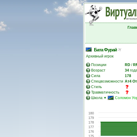
Глав
Бата Фурай
Архивный игрок
Позиции
RD
/
R
Возраст
34
год
Сила
178
Спецвозможности
Ат4
От
Стиль
Травматичность
Школа:
Соломон Уо
180
179
178
177
176
175