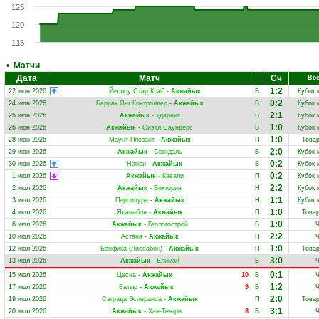
125
120
115
•
Матчи
Дата
Матч
Сч
Все
1:2
22 июн 2026
Йеллоу Стар Клаб
-
Акжайык
В
Кубок 
0:2
24 июн 2026
Баррак Янг Контроллер
-
Акжайык
В
Кубок 
2:1
25 июн 2026
Акжайык
-
Ударник
В
Кубок 
1:0
26 июн 2026
Акжайык
-
Сиэтл Саундерс
В
Кубок 
1:0
28 июн 2026
Маунт Плезант
-
Акжайык
П
Това
2:0
29 июн 2026
Акжайык
-
Согндаль
В
Кубок 
0:2
30 июн 2026
Нанси
-
Акжайык
В
Кубок 
0:2
1 июл 2026
Акжайык
-
Кавали
П
Кубок 
2:2
2 июл 2026
Акжайык
-
Виктория
Н
Кубок 
1:1
3 июл 2026
Персипура
-
Акжайык
Н
Кубок 
1:0
4 июл 2026
Яданабон
-
Акжайык
П
Това
1:0
6 июл 2026
Акжайык
-
Геологострой
В
2:2
10 июл 2026
Астана
-
Акжайык
Н
1:0
12 июл 2026
Бенфика (Лиссабон)
-
Акжайык
П
Това
3:0
13 июл 2026
Акжайык
-
Елимай
В
0:1
15 июл 2026
Цесна
-
Акжайык
10
В
1:2
17 июл 2026
Батыр
-
Акжайык
9
В
2:0
19 июл 2026
Саграда Эсперанса
-
Акжайык
П
Това
3:1
20 июл 2026
Акжайык
-
Хан-Тенгри
8
В