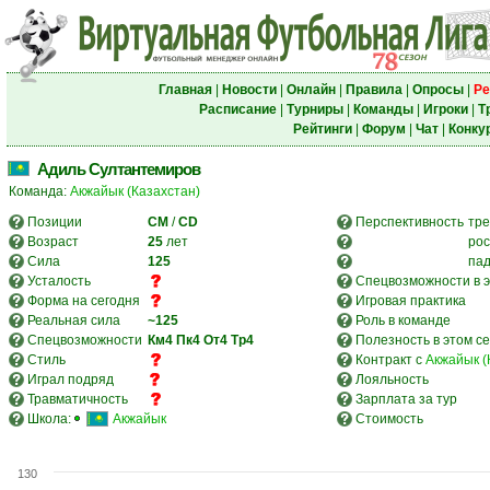
Главная
|
Новости
|
Онлайн
|
Правила
|
Опросы
|
Ре
Расписание
|
Турниры
|
Команды
|
Игроки
|
Т
Рейтинги
|
Форум
|
Чат
|
Конку
Адиль Султантемиров
Команда:
Акжайык (Казахстан)
Позиции
CM
/
CD
Перспективность
тре
Возраст
25
лет
рос
Сила
125
па
Усталость
Спецвозможности в э
Форма на сегодня
Игровая практика
Реальная сила
~125
Роль в команде
Спецвозможности
Км4
Пк4
От4
Тр4
Полезность в этом с
Стиль
Контракт с
Акжайык (
Играл подряд
Лояльность
Травматичность
Зарплата за тур
Школа:
Акжайык
Стоимость
130