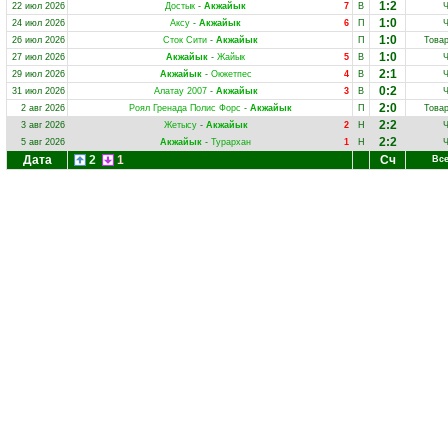
1:2
22 июл 2026
Достык
-
Акжайык
7
В
1:0
24 июл 2026
Аксу
-
Акжайык
6
П
1:0
26 июл 2026
Сток Сити
-
Акжайык
П
Това
1:0
27 июл 2026
Акжайык
-
Жайык
5
В
2:1
29 июл 2026
Акжайык
-
Окжетпес
4
В
0:2
31 июл 2026
Алатау 2007
-
Акжайык
3
В
2:0
2 авг 2026
Роял Гренада Полис Форс
-
Акжайык
П
Това
2:2
3 авг 2026
Жетысу
-
Акжайык
2
Н
2:2
5 авг 2026
Акжайык
-
Турархан
1
Н
Дата
2
1
Сч
Все