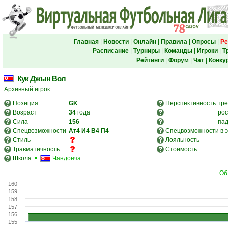
Главная
|
Новости
|
Онлайн
|
Правила
|
Опросы
|
Ре
Расписание
|
Турниры
|
Команды
|
Игроки
|
Т
Рейтинги
|
Форум
|
Чат
|
Конку
Кук Джын Вол
Архивный игрок
Позиция
GK
Перспективность
тре
Возраст
34
года
рос
Сила
156
па
Спецвозможности
Ат4
И4
В4
П4
Спецвозможности в э
Стиль
Лояльность
Травматичность
Стоимость
Школа:
Чандонча
Об
160
159
158
157
156
155