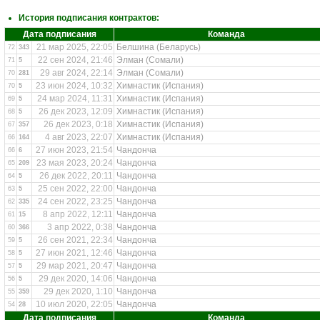
История подписания контрактов:
Дата подписания
Команда
21 мар 2025, 22:05
Белшина (Беларусь)
72
343
22 сен 2024, 21:46
Элман (Сомали)
71
5
29 авг 2024, 22:14
Элман (Сомали)
70
281
23 июн 2024, 10:32
Химнастик (Испания)
70
5
24 мар 2024, 11:31
Химнастик (Испания)
69
5
26 дек 2023, 12:09
Химнастик (Испания)
68
5
26 дек 2023, 0:18
Химнастик (Испания)
67
357
4 авг 2023, 22:07
Химнастик (Испания)
66
164
27 июн 2023, 21:54
Чандонча
66
6
23 мая 2023, 20:24
Чандонча
65
209
26 дек 2022, 20:11
Чандонча
64
5
25 сен 2022, 22:00
Чандонча
63
5
24 сен 2022, 23:25
Чандонча
62
335
8 апр 2022, 12:11
Чандонча
61
15
3 апр 2022, 0:38
Чандонча
60
366
26 сен 2021, 22:34
Чандонча
59
5
27 июн 2021, 12:46
Чандонча
58
5
29 мар 2021, 20:47
Чандонча
57
5
29 дек 2020, 14:06
Чандонча
56
5
29 дек 2020, 1:10
Чандонча
55
359
10 июл 2020, 22:05
Чандонча
54
28
Дата подписания
Команда