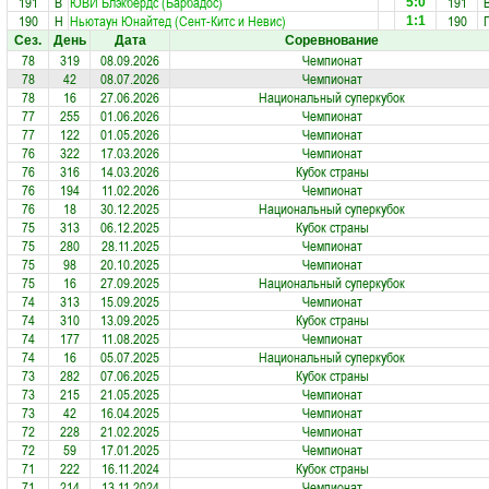
191
В
ЮВИ Блэкбердс (Барбадос)
191
5:0
190
Н
Ньютаун Юнайтед (Сент-Китс и Невис)
190
1:1
Сез.
День
Дата
Соревнование
78
319
08.09.2026
Чемпионат
78
42
08.07.2026
Чемпионат
78
16
27.06.2026
Национальный суперкубок
77
255
01.06.2026
Чемпионат
77
122
01.05.2026
Чемпионат
76
322
17.03.2026
Чемпионат
76
316
14.03.2026
Кубок страны
76
194
11.02.2026
Чемпионат
76
18
30.12.2025
Национальный суперкубок
75
313
06.12.2025
Кубок страны
75
280
28.11.2025
Чемпионат
75
98
20.10.2025
Чемпионат
75
16
27.09.2025
Национальный суперкубок
74
313
15.09.2025
Чемпионат
74
310
13.09.2025
Кубок страны
74
177
11.08.2025
Чемпионат
74
16
05.07.2025
Национальный суперкубок
73
282
07.06.2025
Кубок страны
73
215
21.05.2025
Чемпионат
73
42
16.04.2025
Чемпионат
72
228
21.02.2025
Чемпионат
72
59
17.01.2025
Чемпионат
71
222
16.11.2024
Кубок страны
71
214
13.11.2024
Чемпионат