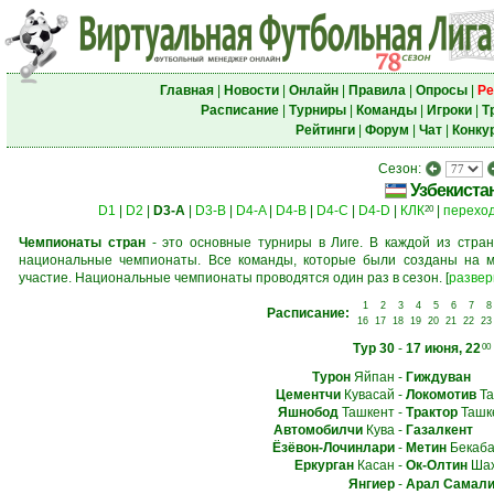
Главная
|
Новости
|
Онлайн
|
Правила
|
Опросы
|
Ре
Расписание
|
Турниры
|
Команды
|
Игроки
|
Т
Рейтинги
|
Форум
|
Чат
|
Конку
Сезон:
Узбекиста
D1
|
D2
|
D3-A
|
D3-B
|
D4-A
|
D4-B
|
D4-C
|
D4-D
|
КЛК
|
перехо
20
Чемпионаты стран
- это основные турниры в Лиге. В каждой из стран
национальные чемпионаты. Все команды, которые были созданы на м
участие. Национальные чемпионаты проводятся один раз в сезон.
[
развер
1
2
3
4
5
6
7
8
Расписание:
16
17
18
19
20
21
22
23
Тур 30
-
17 июня, 22
00
Турон
Яйпан
-
Гиждуван
Цементчи
Кувасай
-
Локомотив
Та
Яшнобод
Ташкент
-
Трактор
Ташк
Автомобилчи
Кува
-
Газалкент
Ёзёвон-Лочинлари
-
Метин
Бекаб
Еркурган
Касан
-
Ок-Олтин
Шах
Янгиер
-
Арал Самал