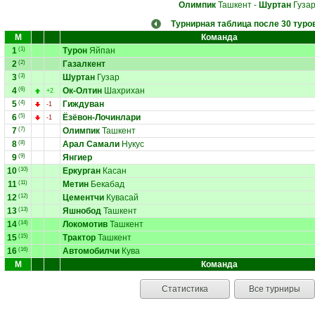
Олимпик
Ташкент
-
Шуртан
Гуза
Турнирная таблица после 30 туро
М
Команда
1
(1)
Турон
Яйпан
2
(2)
Газалкент
3
(3)
Шуртан
Гузар
4
(6)
Ок-Олтин
Шахрихан
+2
5
(4)
Гиждуван
-1
6
(5)
Ёзёвон-Лочинлари
-1
7
(7)
Олимпик
Ташкент
8
(8)
Арал Самали
Нукус
9
(9)
Янгиер
10
(10)
Еркурган
Касан
11
(11)
Метин
Бекабад
12
(12)
Цементчи
Кувасай
13
(13)
Яшнобод
Ташкент
14
(14)
Локомотив
Ташкент
15
(15)
Трактор
Ташкент
16
(16)
Автомобилчи
Кува
М
Команда
Статистика
Все турниры