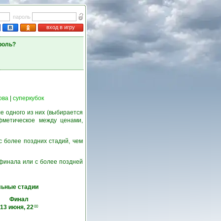
пароль
вход в игру
роль?
ова
|
суперкубок
е одного из них (выбирается
фметическое между ценами,
с более поздних стадий, чем
6 финала или с более поздней
ьные стадии
Финал
13 июня, 22
00