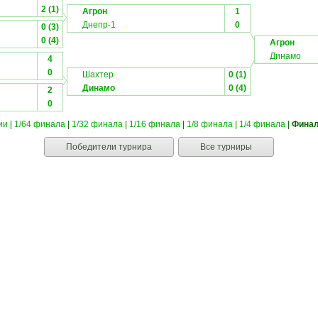
2 (1)
Агрон
1
Днепр-1
0
0 (3)
0 (4)
Агрон
Динамо
4
0
Шахтер
0 (1)
Динамо
0 (4)
2
0
ии
|
1/64 финала
|
1/32 финала
|
1/16 финала
|
1/8 финала
|
1/4 финала
|
Финал
Победители турнира
Все турниры