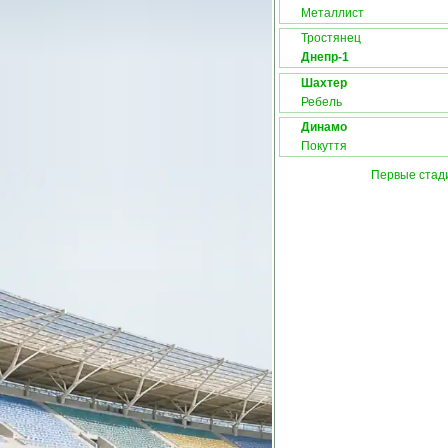
Металлист
Тростянец
Днепр-1
Шахтер
Ребель
Динамо
Покуття
Первые стад