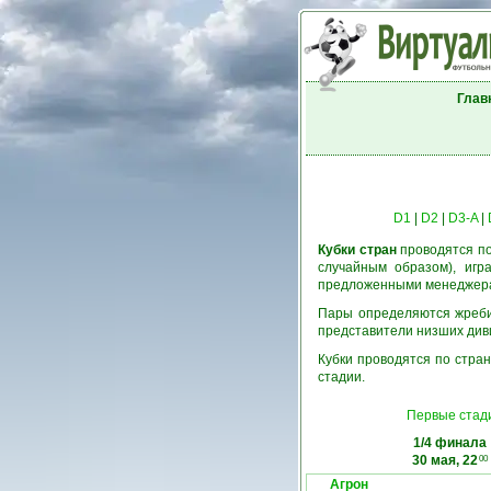
Глав
D1
|
D2
|
D3-A
|
Кубки стран
проводятся по
случайным образом), игр
предложенными менеджерам
Пары определяются жребие
представители низших див
Кубки проводятся по стран
стадии.
Первые стад
1/4 финала
30 мая, 22
00
Агрон