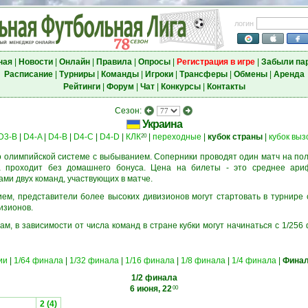
логин
ная
|
Новости
|
Онлайн
|
Правила
|
Опросы
|
Регистрация в игре
|
Забыли па
Расписание
|
Турниры
|
Команды
|
Игроки
|
Трансферы
|
Обмены
|
Аренда
Рейтинги
|
Форум
|
Чат
|
Конкурсы
|
Контакты
Сезон:
Украина
D3-B
|
D4-A
|
D4-B
|
D4-C
|
D4-D
|
КЛК
|
переходные
|
кубок страны
|
кубок выз
20
 олимпийской системе с выбыванием. Соперники проводят один матч на пол
а проходит без домашнего бонуса. Цена на билеты - это среднее ари
и двух команд, участвующих в матче.
м, представители более высоких дивизионов могут стартовать в турнире 
изионов.
ам, в зависимости от числа команд в стране кубки могут начинаться с 1/25
ии
|
1/64 финала
|
1/32 финала
|
1/16 финала
|
1/8 финала
|
1/4 финала
|
Финал
1/2 финала
6 июня, 22
00
2 (4)