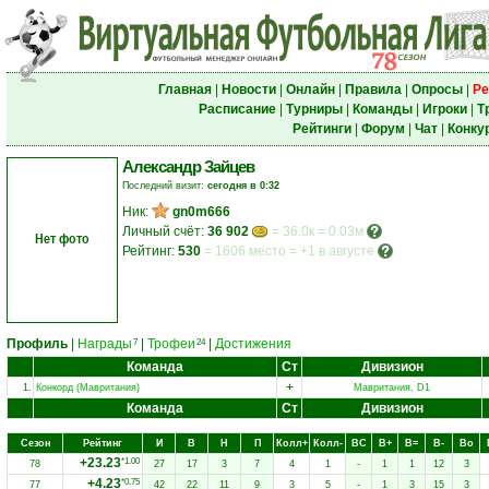
Главная
|
Новости
|
Онлайн
|
Правила
|
Опросы
|
Ре
Расписание
|
Турниры
|
Команды
|
Игроки
|
Т
Рейтинги
|
Форум
|
Чат
|
Конку
Александр Зайцев
Последний визит:
сегодня в 0:32
Ник:
gn0m666
Личный счёт:
36 902
= 36.0к = 0.03м
Нет фото
Рейтинг:
530
=
1606 место
=
+1 в августе
Профиль
|
Награды
|
Трофеи
|
Достижения
7
24
Команда
Ст
Дивизион
+
1.
Конкорд (Мавритания)
Мавритания, D1
Команда
Ст
Дивизион
Сезон
Рейтинг
И
В
Н
П
Колл+
Колл-
ВC
В+
В=
В-
Вo
+23.23
*1.00
78
27
17
3
7
4
1
-
1
1
12
3
+4.23
*0.75
77
42
22
11
9
3
5
-
1
3
15
3