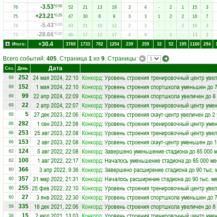
-3.53
*0.50
76
52
21
13
18
2
4
-
2
1
15
3
+23.21
*0.25
75
47
30
8
9
3
3
1
2
2
18
7
-5.43
*0.00
74
43
21
10
12
2
3
-
-
2
16
3
-28.66
*0.00
73
46
17
12
17
4
9
-
2
-
13
2
+30.4
Итого:
3769
1733
782
1254
239
259
32
52
195
1160
294
Всего событий:
405
. Страница
1
из
9
. Страницы:
Дата
Сез.
День
24 мая 2024, 22:10
Конкорд
: Уровень строения тренировочный центр увел
252
69
1 мая 2024, 22:10
Конкорд
: Уровень строения спортшкола уменьшен до 
152
69
22 апр 2024, 22:09
Конкорд
: Уровень строения спортшкола увеличен до 8
99
69
2 апр 2024, 22:07
Конкорд
: Уровень строения тренировочный центр уме
22
69
27 дек 2023, 22:06
Конкорд
: Уровень строения скаут-центр увеличен до 2
5
68
1 сен 2023, 22:08
Конкорд
: Уровень строения тренировочный центр уме
282
66
25 авг 2023, 22:08
Конкорд
: Уровень строения тренировочный центр увел
253
66
2 авг 2023, 22:08
Конкорд
: Уровень строения скаут-центр уменьшен до 
153
66
5 авг 2022, 22:08
Конкорд
: Завершено уменьшение стадиона до 85 000 
124
62
1 авг 2022, 22:17
Конкорд
: Началось уменьшение стадиона до 85 000 ме
100
62
3 апр 2022, 9:36
Конкорд
: Завершено расширение стадиона до 90 тыс. 
366
60
31 мар 2022, 21:31
Конкорд
: Началось расширение стадиона до 90 тыс. м
357
60
25 фев 2022, 22:10
Конкорд
: Уровень строения тренировочный центр увел
255
60
3 янв 2022, 22:30
Конкорд
: Уровень строения спортшкола уменьшен до 
27
60
18 дек 2021, 22:06
Конкорд
: Уровень строения спортшкола увеличен до 8
335
59
2 июл 2021, 13:03
Конкорд
: Уровень строения тренировочный центр уме
15
58