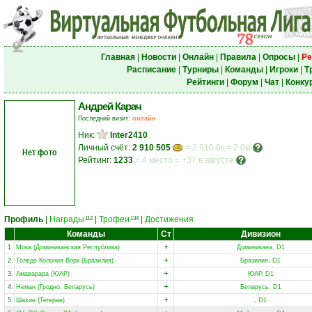
Главная
|
Новости
|
Онлайн
|
Правила
|
Опросы
|
Ре
Расписание
|
Турниры
|
Команды
|
Игроки
|
Т
Рейтинги
|
Форум
|
Чат
|
Конку
Андрей Карач
Последний визит:
онлайн
Ник:
Inter2410
Личный счёт:
2 910 505
= 2 910.0к = 2.0м
Нет фото
Рейтинг:
1233
=
4 место
=
+37 в августе
Профиль
|
Награды
|
Трофеи
|
Достижения
112
134
Команды
Ст
Дивизион
+
1.
Мока (Доминиканская Республика)
Доминикана, D1
+
2.
Толедо Колония Ворк (Бразилия)
Бразилия, D1
+
3.
Амаварара (ЮАР)
ЮАР, D1
+
4.
Неман (Гродно, Беларусь)
Беларусь, D1
+
5.
Шахин (Тегеран)
, D1