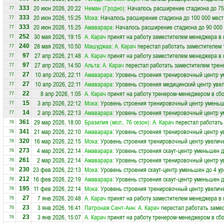
20 июн 2026, 20:22
Неман (Гродно)
: Началось расширение стадиона до 75
333
77
20 июн 2026, 15:25
Мока
: Началось расширение стадиона до 100 000 мест
333
77
20 июн 2026, 15:25
Амаварара
: Началось расширение стадиона до 90 000
333
77
30 мая 2026, 19:15
А. Карач
принят на работу заместителем менеджера в
252
77
28 мая 2026, 10:50
Машуджаа
:
А. Карач
перестал работать заместителем 
240
77
27 апр 2026, 21:48
А. Карач
принят на работу заместителем менеджера в
97
77
27 апр 2026, 14:50
Альта
:
А. Карач
перестал работать заместителем трене
97
77
10 апр 2026, 22:11
Амаварара
: Уровень строения тренировочный центр у
27
77
10 апр 2026, 22:11
Амаварара
: Уровень строения медицинский центр увел
27
77
8 апр 2026, 1:05
А. Карач
принят на работу тренером-менеджером в с
22
77
3 апр 2026, 22:12
Мока
: Уровень строения тренировочный центр уменьш
15
77
2 апр 2026, 22:13
Амаварара
: Уровень строения тренировочный центр у
14
77
29 мар 2026, 18:00
Бразилия (мол., 76 сезон)
:
А. Карач
перестал работать
361
76
21 мар 2026, 22:10
Амаварара
: Уровень строения тренировочный центр у
341
76
16 мар 2026, 22:15
Мока
: Уровень строения тренировочный центр увеличе
320
76
4 мар 2026, 22:14
Амаварара
: Уровень строения скаут-центр уменьшен д
273
76
2 мар 2026, 22:14
Амаварара
: Уровень строения тренировочный центр у
261
76
23 фев 2026, 22:13
Мока
: Уровень строения скаут-центр уменьшен до 4 у
230
76
16 фев 2026, 22:19
Амаварара
: Уровень строения скаут-центр уменьшен д
212
76
11 фев 2026, 22:14
Мока
: Уровень строения тренировочный центр увеличе
195
76
7 янв 2026, 20:48
А. Карач
принят на работу заместителем менеджера в
27
76
3 янв 2026, 16:41
Патронаж Сент-Анн
:
А. Карач
перестал работать замес
23
76
3 янв 2026, 15:07
А. Карач
принят на работу тренером-менеджером в с
23
76