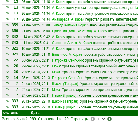
26 дек 2025, 14:46
А. Карач
принят на работу заместителем менеджера в
13
76
26 дек 2025, 14:34
А. Карач
покинул пост тренера-менеджера команды
Па
13
76
26 дек 2025, 14:34
А. Карач
принят на работу тренером-менеджером в ко
13
76
26 дек 2025, 14:34
Амаварара
:
А. Карач
перестал работать заместителем 
13
76
21 дек 2025, 15:08
Толедо Колония Ворк
: Завершено расширение стадион
359
75
21 дек 2025, 15:00
Бразилия (мол., 75 сезон)
:
А. Карач
перестал работать
359
75
14 дек 2025, 9:42
А. Карач
принят на работу заместителем менеджера в
342
75
14 дек 2025, 9:31
Сьего-де-Авила
:
А. Карач
перестал работать заместит
342
75
10 дек 2025, 21:21
А. Карач
принят на работу заместителем менеджера в
321
75
10 дек 2025, 21:18
Виньялес
:
А. Карач
перестал работать заместителем т
321
75
30 сен 2025, 22:11
Патронаж Сент-Анн
: Уровень строения скаут-центр ув
22
75
29 сен 2025, 22:11
Мока
: Уровень строения тренировочный центр уменьш
20
75
29 сен 2025, 22:11
Мока
: Уровень строения скаут-центр увеличен до 5 ур
20
75
25 сен 2025, 22:13
Патронаж Сент-Анн
: Уровень строения тренировочный
14
75
24 сен 2025, 22:11
Шахин (Тегеран)
: Уровень строения тренировочный ц
7
75
24 сен 2025, 22:11
Мока
: Уровень строения тренировочный центр уменьш
7
75
24 сен 2025, 22:11
Неман (Гродно)
: Уровень строения тренировочный це
7
75
20 сен 2025, 22:10
Шахин (Тегеран)
: Уровень строения скаут-центр умен
333
74
20 сен 2025, 22:10
Неман (Гродно)
: Уровень строения скаут-центр умень
333
74
Дата
Сез.
День
Всего событий:
989
. Страница
1
из
20
. Страницы: