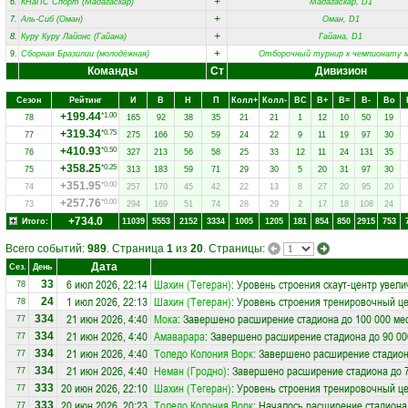
+
6.
КНаПС Спорт (Мадагаскар)
Мадагаскар, D1
+
7.
Аль-Сиб (Оман)
Оман, D1
+
8.
Куру Куру Лайонс (Гайана)
Гайана, D1
+
9.
Сборная Бразилии (молодёжная)
Отборочный турнир к чемпионату 
Команды
Ст
Дивизион
Сезон
Рейтинг
И
В
Н
П
Колл+
Колл-
ВC
В+
В=
В-
Вo
+199.44
*1.00
78
165
92
38
35
21
21
1
12
10
50
19
+319.34
*0.75
77
275
166
50
59
24
22
9
11
19
97
30
+410.93
*0.50
76
327
213
56
58
25
33
12
11
24
131
35
+358.25
*0.25
75
313
183
59
71
29
30
5
20
31
97
30
+351.95
*0.00
74
257
170
45
42
22
13
8
27
20
95
20
+257.76
*0.00
73
294
169
51
74
28
29
2
17
18
108
24
+734.0
Итого:
11039
5553
2152
3334
1005
1205
181
854
850
2915
753
Всего событий:
989
. Страница
1
из
20
. Страницы:
Дата
Сез.
День
6 июл 2026, 22:14
Шахин (Тегеран)
: Уровень строения скаут-центр увели
33
78
1 июл 2026, 22:13
Шахин (Тегеран)
: Уровень строения тренировочный ц
24
78
21 июн 2026, 4:40
Мока
: Завершено расширение стадиона до 100 000 ме
334
77
21 июн 2026, 4:40
Амаварара
: Завершено расширение стадиона до 90 00
334
77
21 июн 2026, 4:40
Толедо Колония Ворк
: Завершено расширение стадион
334
77
21 июн 2026, 4:40
Неман (Гродно)
: Завершено расширение стадиона до 7
334
77
20 июн 2026, 22:10
Шахин (Тегеран)
: Уровень строения тренировочный це
333
77
20 июн 2026, 20:23
Толедо Колония Ворк
: Началось расширение стадиона 
333
77