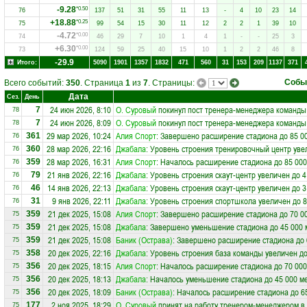
-9.28
*0.50
76
137
51
31
55
11
13
-
4
10
23
14
+18.88
*0.25
75
99
54
15
30
11
12
2
2
1
39
10
-4.72
*0.00
74
46
29
7
10
1
4
1
-
-
25
3
+6.30
*0.00
73
124
59
25
40
15
10
1
2
2
46
8
-29.9
Итого:
5090
1901
1357
1832
471
560
31
153
209
1137
371
Собы
Всего событий:
350
. Страница
1
из
7
. Страницы:
Дата
Сез.
День
24 июн 2026, 8:10
О. Суровый
покинул пост тренера-менеджера команд
7
78
24 июн 2026, 8:09
О. Суровый
покинул пост тренера-менеджера команд
7
78
29 мар 2026, 10:24
Алия Спорт
: Завершено расширение стадиона до 85 0
361
76
28 мар 2026, 22:16
Джабала
: Уровень строения тренировочный центр уве
360
76
28 мар 2026, 16:31
Алия Спорт
: Началось расширение стадиона до 85 000
359
76
21 янв 2026, 22:16
Джабала
: Уровень строения скаут-центр увеличен до 4
79
76
14 янв 2026, 22:13
Джабала
: Уровень строения скаут-центр увеличен до 3
46
76
9 янв 2026, 22:11
Джабала
: Уровень строения спортшкола увеличен до 8
31
76
21 дек 2025, 15:08
Алия Спорт
: Завершено расширение стадиона до 70 0
359
75
21 дек 2025, 15:08
Джабала
: Завершено уменьшение стадиона до 45 000 
359
75
21 дек 2025, 15:08
Баник (Острава)
: Завершено расширение стадиона до 
359
75
20 дек 2025, 22:16
Джабала
: Уровень строения база команды увеличен до
358
75
20 дек 2025, 18:15
Алия Спорт
: Началось расширение стадиона до 70 000
356
75
20 дек 2025, 18:13
Джабала
: Началось уменьшение стадиона до 45 000 м
356
75
20 дек 2025, 18:09
Баник (Острава)
: Началось расширение стадиона до 6
356
75
2 ноя 2025, 18:29
О. Суровый
принят на работу тренером-менеджером в
177
75