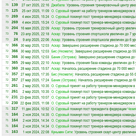
27 окт 2025, 22:16
Джабала
: Уровень строения тренировочный центр уве
139
75
25 окт 2025, 11:09
О. Суровый
принят на работу тренером-менеджером в
125
75
4 июн 2025, 15:24
О. Суровый
покинул пост тренера-менеджера команд
269
73
4 июн 2025, 15:24
О. Суровый
покинул пост тренера-менеджера команд
269
73
16 мая 2025, 22:09
Аскар
: Уровень строения тренировочный центр увелич
204
73
23 апр 2025, 22:18
Аскар
: Уровень строения спортшкола увеличен до 7 у
76
73
9 апр 2025, 22:06
Аскар
: Уровень строения спортшкола увеличен до 6 у
24
73
30 мар 2025, 12:03
Аскар
: Завершено расширение стадиона до 70 000 мес
366
72
30 мар 2025, 12:03
Бис (Нкомати)
: Завершено расширение стадиона до 55
366
72
30 мар 2025, 12:03
Баник (Острава)
: Завершено расширение стадиона до 
366
72
29 мар 2025, 22:10
Аскар
: Уровень строения база команды увеличен до 8
365
72
28 мар 2025, 15:57
Аскар
: Началось расширение стадиона до 70 000 мест
360
72
27 мар 2025, 17:35
Бис (Нкомати)
: Началось расширение стадиона до 55 
357
72
27 мар 2025, 17:24
Баник (Острава)
: Началось расширение стадиона до 6
357
72
2 мар 2025, 10:35
О. Суровый
принят на работу тренером-менеджером в
261
72
2 мар 2025, 10:35
О. Суровый
покинул пост тренера-менеджера команд
261
72
23 фев 2025, 10:07
О. Суровый
принят на работу тренером-менеджером в
231
72
22 фев 2025, 11:08
О. Суровый
принят на работу тренером-менеджером в
230
72
11 дек 2024, 10:52
О. Суровый
покинул пост президента федерации
Чехи
317
71
2 ноя 2024, 14:35
О. Суровый
покинул пост тренера-менеджера команд
164
71
2 ноя 2024, 14:34
О. Суровый
покинул пост тренера-менеджера команд
164
71
2 ноя 2024, 14:34
О. Суровый
покинул пост тренера-менеджера команд
164
71
1 ноя 2024, 22:08
Куньмин Сити
: Уровень строения скаут-центр увеличен
163
71