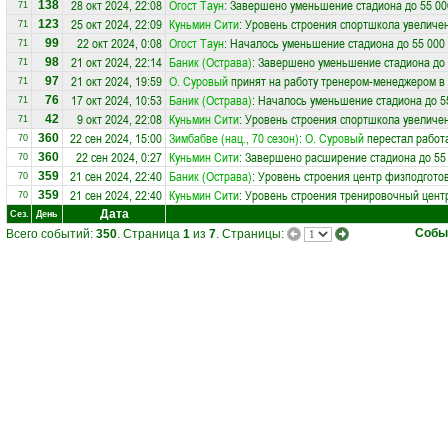
28 окт 2024, 22:08
Огост Таун
: Завершено уменьшение стадиона до 55 00
138
71
25 окт 2024, 22:09
Куньмин Сити
: Уровень строения спортшкола увеличен
123
71
22 окт 2024, 0:08
Огост Таун
: Началось уменьшение стадиона до 55 000
99
71
21 окт 2024, 22:14
Баник (Острава)
: Завершено уменьшение стадиона до 
98
71
21 окт 2024, 19:59
О. Суровый
принят на работу тренером-менеджером в
97
71
17 окт 2024, 10:53
Баник (Острава)
: Началось уменьшение стадиона до 5
76
71
9 окт 2024, 22:08
Куньмин Сити
: Уровень строения спортшкола увеличен
42
71
22 сен 2024, 15:00
Зимбабве (нац., 70 сезон)
:
О. Суровый
перестал работа
360
70
22 сен 2024, 0:27
Куньмин Сити
: Завершено расширение стадиона до 55
360
70
21 сен 2024, 22:40
Баник (Острава)
: Уровень строения центр физподготов
359
70
21 сен 2024, 22:40
Куньмин Сити
: Уровень строения тренировочный центр
359
70
Дата
Сез.
День
Собы
Всего событий:
350
. Страница
1
из
7
. Страницы: