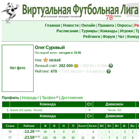
Главная
|
Новости
|
Онлайн
|
Правила
|
Опросы
|
Ре
Расписание
|
Турниры
|
Команды
|
Игроки
|
Т
Рейтинги
|
Форум
|
Чат
|
Конку
Олег Суровый
Последний визит:
сегодня в 15:06
Ник:
nickell
Личный счёт:
282 000
= 282.0к = 0.28м
Нет фото
Рейтинг:
470
=
7741 место
=
-5 в августе
Профиль
|
Награды
|
Трофеи
|
Достижения
1
10
Команда
Ст
Дивизион
+
1.
Баник (Острава, Чехия)
Чехия, D2
Команда
Ст
Дивизион
Сезон
Рейтинг
И
В
Н
П
Колл+
Колл-
ВC
В+
В=
В-
Вo
-12.26
*1.00
78
30
6
9
15
-
4
-
1
-
3
2
-23.58
*0.75
77
129
39
28
62
12
16
-
7
6
17
9