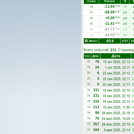
Сезон
Рейтинг
И
-13.94
*1.00
78
77
2
-58.59
*0.75
77
121
2
+0.26
*0.50
76
124
4
-11.41
*0.25
75
126
5
-87.71
*0.00
74
122
2
-44.55
*0.00
73
120
4
-60.6
Итого:
6727
24
Всего событий:
211
. Страни
Дата
Сез.
День
15 окт 2025, 22:13
76
75
1 окт 2025, 22:11
К
24
75
23 сен 2025, 23:12
6
75
22 сен 2025, 22:11
5
75
22 сен 2025, 12:17
5
75
19 сен 2025, 22:10
331
74
19 сен 2025, 22:10
331
74
16 сен 2025, 22:13
316
74
15 сен 2025, 11:50
313
74
28 июл 2025, 22:18
98
74
24 июл 2025, 15:20
76
74
28 июн 2025, 22:10
К
357
73
9 мая 2025, 22:14
164
73