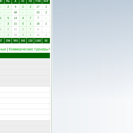
ПC
Пo
А
×C
×O
Г×Н
Н×Г
-
2
6
1
2
17
2
-
-
48
-
-
33
2
1
5
14
4
7
7
-
-
3
21
5
1
18
1
1
2
21
3
7
9
-
-
3
25
4
1
13
1
47
256
503
342
132
1182
52
ные
|
Коммерческие турниры
1