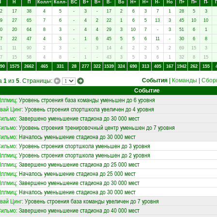
В
Н
П
Колл+
Колл-
ВC
В+
В=
В-
Вo
Н+
Н=
Н-
Нo
П+
П=
П-
2
17
38
4
5
-
3
-
17
2
6
3
7
1
28
5
3
9
27
65
7
6
-
4
2
22
1
6
5
13
3
45
10
10
0
20
64
8
3
-
4
4
29
3
10
7
-
3
51
6
1
7
22
47
4
3
-
1
6
45
5
5
6
11
-
30
6
8
1
11
90
2
3
-
-
3
14
4
2
2
5
2
69
15
3
7
15
58
4
8
-
1
-
43
3
5
3
6
1
32
8
15
90
1575
2662
465
331
28
277
322
1539
324
690
313
405
167
1942
262
155
События
|
Команды
|
Сбор
ца
1
из
5
. Страницы:
Событие
Иллмиц
: Уровень строения база команды уменьшен до 6 уровня
вай Цинг
: Уровень строения спортшкола увеличен до 4 уровня
Сильмо
: Завершено уменьшение стадиона до 30 000 мест
Сильмо
: Уровень строения тренировочный центр уменьшен до 7 уровня
Сильмо
: Началось уменьшение стадиона до 30 000 мест
Сильмо
: Уровень строения спортшкола уменьшен до 3 уровня
Иллмиц
: Уровень строения спортшкола уменьшен до 2 уровня
Иллмиц
: Завершено уменьшение стадиона до 25 000 мест
Иллмиц
: Началось уменьшение стадиона до 25 000 мест
Иллмиц
: Завершено уменьшение стадиона до 30 000 мест
Иллмиц
: Началось уменьшение стадиона до 30 000 мест
вай Цинг
: Уровень строения база команды увеличен до 7 уровня
Сильмо
: Завершено уменьшение стадиона до 40 000 мест