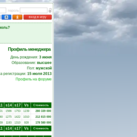
пароль
вход в игру
роль?
Профиль менеджера
День рождения:
3 июня
Образование:
высшее
Пол:
мужской
а регистрации:
15 июля 2013
Профиль на форуме
11
s14
s17
Vs
Стоимость
01
1566
1753
1239
280 339 000
40
1275
1422
1010
212 815 000
39
1193
1310
928
178 580 000
11
s14
s17
Vs
Стоимость