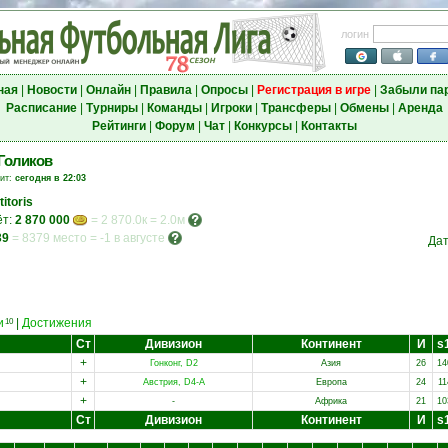
логин
ная
|
Новости
|
Онлайн
|
Правила
|
Опросы
|
Регистрация в игре
|
Забыли па
Расписание
|
Турниры
|
Команды
|
Игроки
|
Трансферы
|
Обмены
|
Аренда
Рейтинги
|
Форум
|
Чат
|
Конкурсы
|
Контакты
Голиков
зит:
сегодня в 22:03
titoris
ёт:
2 870 000
= 2 870.0к = 2.0м
39
=
8379 место
=
-1 в августе
Дат
и
|
Достижения
10
Ст
Дивизион
Континент
И
s
+
Гонконг, D2
Азия
26
14
+
Австрия, D4-A
Европа
24
11
+
-
Африка
21
10
Ст
Дивизион
Континент
И
s