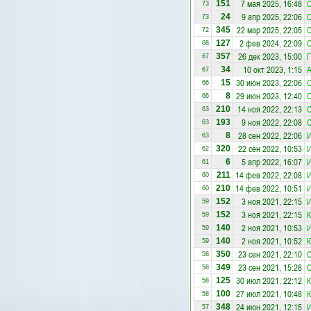
7 мая 2025, 16:48
151
73
9 апр 2025, 22:06
24
73
22 мар 2025, 22:05
345
72
2 фев 2024, 22:09
127
68
26 дек 2023, 15:00
Г
357
67
10 окт 2023, 1:15
А
34
67
30 июн 2023, 22:06
15
66
29 июн 2023, 12:40
8
66
14 ноя 2022, 22:13
210
63
9 ноя 2022, 22:08
193
63
28 сен 2022, 22:06
8
63
22 сен 2022, 10:53
320
62
5 апр 2022, 16:07
6
61
14 фев 2022, 22:08
211
60
14 фев 2022, 10:51
210
60
3 ноя 2021, 22:15
152
59
3 ноя 2021, 22:15
К
152
59
2 ноя 2021, 10:53
140
59
2 ноя 2021, 10:52
К
140
59
23 сен 2021, 22:10
350
58
23 сен 2021, 15:28
349
58
30 июл 2021, 22:12
К
125
58
27 июл 2021, 10:48
К
100
58
24 июн 2021, 12:15
348
57