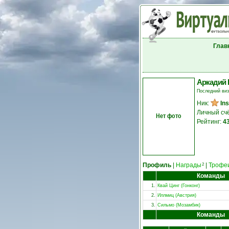
Глав
Аркадий 
Последний ви
Ник:
Ins
Личный сч
Нет фото
Рейтинг:
4
Профиль
|
Награды
|
Трофе
2
Команды
1.
Квай Цинг (Гонконг)
2.
Иллмиц (Австрия)
3.
Сильмо (Мозамбик)
Команды