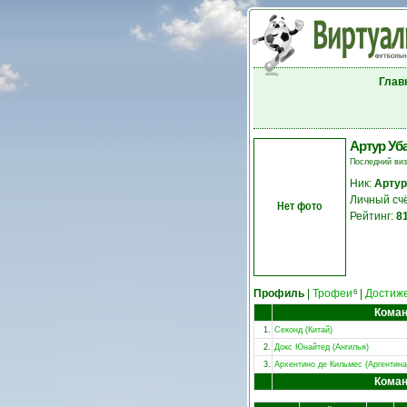
Глав
Артур Уб
Последний ви
Ник:
Артур
Личный сч
Нет фото
Рейтинг:
8
Профиль
|
Трофеи
|
Достиж
6
Кома
1.
Секонд (Китай)
2.
Докс Юнайтед (Ангилья)
3.
Архентино де Кильмес (Аргентина
Кома