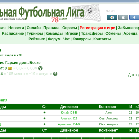
логин
ная
|
Новости
|
Онлайн
|
Правила
|
Опросы
|
Регистрация в игре
|
Забыли па
Расписание
|
Турниры
|
Команды
|
Игроки
|
Трансферы
|
Обмены
|
Аренда
Рейтинги
|
Форум
|
Чат
|
Конкурсы
|
Контакты
а
зит:
вчера в 7:30
ио Гарсия дель Боске
ёт:
0
= 0.0к = 0.00м
14
=
105 место
=
+19 в августе
Дата 
ения
нды
Ст
Дивизион
Континент
И
s
+
Китай, D3-B
Азия
21
16
+
Ангилья, D2
Сев. Америка
21
17
+
)
Аргентина, D4-D
Южн. Америка
23
17
нды
Ст
Дивизион
Континент
И
s