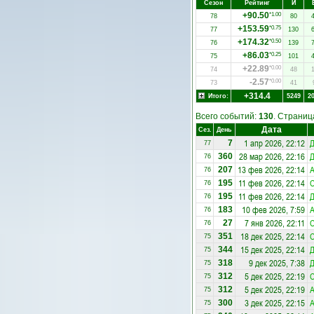
Сезон
Рейтинг
И
+90.50
*1.00
78
80
+153.59
*0.75
77
130
+174.32
*0.50
76
139
+86.03
*0.25
75
101
+22.89
*0.00
74
48
-2.57
*0.00
73
41
+314.4
Итого:
5249
2
Всего событий:
130
. Страни
Дата
Сез.
День
1 апр 2026, 22:12
Д
7
77
28 мар 2026, 22:16
Д
360
76
13 фев 2026, 22:14
А
207
76
11 фев 2026, 22:14
195
76
11 фев 2026, 22:14
Д
195
76
10 фев 2026, 7:59
А
183
76
7 янв 2026, 22:11
27
76
18 дек 2025, 22:14
351
75
15 дек 2025, 22:14
Д
344
75
9 дек 2025, 7:38
Д
318
75
5 дек 2025, 22:19
312
75
5 дек 2025, 22:19
А
312
75
3 дек 2025, 22:15
А
300
75