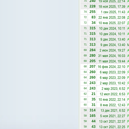
19 ноя 2025, 22:14
А
240
75
18 ноя 2025, 17:39
А
228
75
1 сен 2025, 11:43
А
255
74
22 янв 2025, 22:08
Д
83
72
10 янв 2025, 22:07
Д
34
72
10 дек 2024, 10:11
А
315
71
10 дек 2024, 10:11
А
315
71
9 дек 2024, 13:40
А
313
71
9 дек 2024, 13:40
М
313
71
2 июн 2024, 19:27
А
284
69
31 мая 2024, 16:03
А
280
69
11 мая 2024, 19:44
А
205
69
16 фев 2024, 22:10
Р
207
68
6 мар 2023, 22:09
Я
260
64
6 мар 2023, 22:09
Р
260
64
2 мар 2023, 10:42
Я
243
64
2 мар 2023, 6:52
Р
243
64
12 июл 2022, 6:53
Р
21
62
10 янв 2022, 22:14
Р
35
60
8 янв 2022, 12:43
Р
31
60
13 дек 2021, 6:52
Р
314
59
5 ноя 2021, 22:27
Р
165
59
13 окт 2021, 22:37
Р
44
59
13 окт 2021, 22:25
Р
43
59