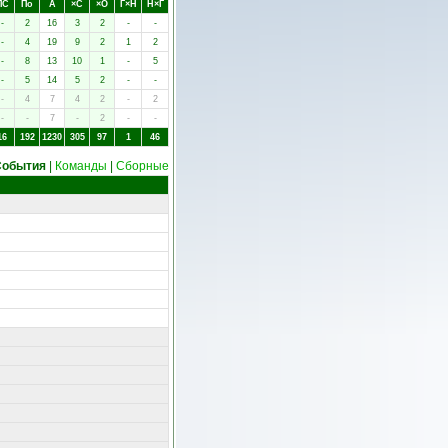
ПC
Пo
А
×C
×O
Г×Н
Н×Г
-
2
16
3
2
-
-
-
4
19
9
2
1
2
-
8
13
10
1
-
5
-
5
14
5
2
-
-
-
4
7
4
2
-
2
-
-
7
-
2
-
-
16
192
1230
305
97
1
46
События
|
Команды
|
Сборные