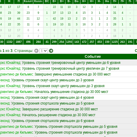
В
Н
П
Колл+
Колл-
ВC
В+
В=
В-
Вo
Н+
Н=
Н-
Нo
П+
П=
П-
46
17
17
8
7
-
22
11
10
3
12
3
-
2
14
1
-
68
23
39
23
9
1
37
13
13
4
15
3
1
4
31
4
-
76
19
44
21
12
-
42
19
13
2
15
1
1
2
35
1
-
44
22
35
11
6
1
19
10
11
3
16
3
2
1
28
1
1
19
12
17
6
4
-
4
5
7
3
5
3
-
4
11
2
-
9
12
20
3
2
-
1
3
4
1
7
2
1
2
18
1
1
030
1332
1887
496
284
41
299
254
1293
143
472
257
453
150
1225
263
191
ца
1
из
3
. Страницы:
Событие
окс Юнайтед
: Уровень строения тренировочный центр уменьшен до 6 уровня
окс Юнайтед
: Уровень строения тренировочный центр увеличен до 7 уровня
рхентино де Кильмес
: Завершено уменьшение стадиона до 30 000 мест
Секонд
: Уровень строения скаут-центр уменьшен до 3 уровня
окс Юнайтед
: Уровень строения скаут-центр уменьшен до 3 уровня
рхентино де Кильмес
: Началось уменьшение стадиона до 30 000 мест
Секонд
: Уровень строения скаут-центр уменьшен до 4 уровня
Секонд
: Уровень строения спортшкола уменьшен до 5 уровня
окс Юнайтед
: Завершено расширение стадиона до 30 000 мест
окс Юнайтед
: Началось расширение стадиона до 30 000 мест
Секонд
: Уровень строения спортшкола уменьшен до 6 уровня
рхентино де Кильмес
: Уровень строения спортшкола уменьшен до 5 уровня
рхентино де Кильмес
: Уровень строения спортшкола уменьшен до 6 уровня