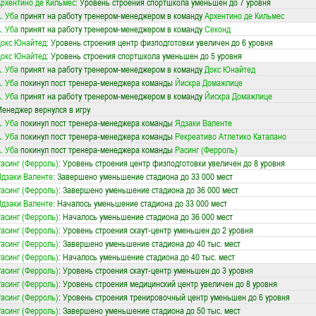
рхентино де Кильмес
: Уровень строения спортшкола уменьшен до 7 уровня
. Уба
принят на работу тренером-менеджером в команду
Архентино де Кильмес
. Уба
принят на работу тренером-менеджером в команду
Секонд
окс Юнайтед
: Уровень строения центр физподготовки увеличен до 6 уровня
окс Юнайтед
: Уровень строения спортшкола уменьшен до 5 уровня
. Уба
принят на работу тренером-менеджером в команду
Докс Юнайтед
. Уба
покинул пост тренера-менеджера команды
Йискра Домажлице
. Уба
принят на работу тренером-менеджером в команду
Йискра Домажлице
енеджер вернулся в игру
. Уба
покинул пост тренера-менеджера команды
Ядзаки Валенте
. Уба
покинул пост тренера-менеджера команды
Рекреативо Атлетико Каталано
. Уба
покинул пост тренера-менеджера команды
Расинг (Ферроль)
асинг (Ферроль)
: Уровень строения центр физподготовки увеличен до 8 уровня
дзаки Валенте
: Завершено уменьшение стадиона до 33 000 мест
асинг (Ферроль)
: Завершено уменьшение стадиона до 36 000 мест
дзаки Валенте
: Началось уменьшение стадиона до 33 000 мест
асинг (Ферроль)
: Началось уменьшение стадиона до 36 000 мест
асинг (Ферроль)
: Уровень строения скаут-центр уменьшен до 2 уровня
асинг (Ферроль)
: Завершено уменьшение стадиона до 40 тыс. мест
асинг (Ферроль)
: Началось уменьшение стадиона до 40 тыс. мест
асинг (Ферроль)
: Уровень строения скаут-центр уменьшен до 3 уровня
асинг (Ферроль)
: Уровень строения медицинский центр увеличен до 8 уровня
асинг (Ферроль)
: Уровень строения тренировочный центр уменьшен до 6 уровня
асинг (Ферроль)
: Завершено уменьшение стадиона до 50 тыс. мест