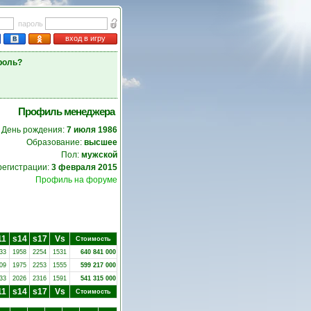
пароль
вход в игру
роль?
Профиль менеджера
День рождения:
7 июля 1986
Образование:
высшее
Пол:
мужской
регистрации:
3 февраля 2015
Профиль на форуме
11
s14
s17
Vs
Стоимость
33
1958
2254
1531
640 841 000
09
1975
2253
1555
599 217 000
33
2026
2316
1591
541 315 000
11
s14
s17
Vs
Стоимость