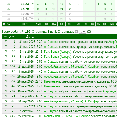
+31.23
*0.50
76
77
42
19
16
5
2
1
-
1
32
8
-34.79
*0.25
75
49
14
11
24
2
6
-
-
-
10
4
-10.25
*0.00
74
51
14
15
22
2
3
-
-
2
7
5
+6.61
*0.00
73
52
16
15
21
5
5
-
-
3
9
4
+0.9
Итого:
2340
858
654
828
99
79
9
38
97
568
146
Всего событий:
116
. Страница
1
из
3
. Страницы:
Дата
Сез.
День
31 мар 2026, 3:39
А. Садфар
покинул пост президента федерации
Азерб
6
77
31 мар 2026, 3:39
А. Садфар
покинул пост тренера-менеджера команды
6
77
12 янв 2026, 22:13
Геза Банда (Асмэра)
: Уровень строения спортшкола у
36
76
8 янв 2026, 22:10
Геза Банда (Асмэра)
: Уровень строения скаут-центр у
29
76
5 янв 2026, 10:56
А. Садфар
принят на работу тренером-менеджером в 
25
76
21 дек 2025, 15:00
Азербайджан (мол., 75 сезон)
:
А. Садфар
перестал раб
359
75
8 июл 2025, 14:42
А. Садфар
принят на работу тренером-менеджером в 
20
74
29 июн 2025, 18:00
Азербайджан (мол., 73 сезон)
:
А. Садфар
перестал раб
358
73
28 июн 2025, 22:10
Нахичевань
: Завершено расширение стадиона до 80 0
357
73
22 июн 2025, 18:48
Нахичевань
: Началось расширение стадиона до 80 00
342
73
10 июн 2025, 17:43
А. Садфар
избран президентом федерации
Азербайдж
287
73
8 апр 2025, 14:11
А. Садфар
принят на работу тренером-менеджером в 
21
73
30 мар 2025, 12:00
Азербайджан (мол., 72 сезон)
:
А. Садфар
перестал раб
366
72
5 окт 2024, 2:29
А. Садфар
покинул пост тренера-менеджера команды
28
71
1 окт 2024, 14:13
А. Садфар
принят на работу тренером-менеджером в 
20
71
22 сен 2024, 15:00
Малави (юн., 70 сезон)
:
А. Садфар
перестал работать 
360
70