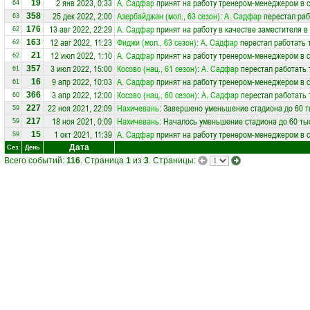
2 янв 2023, 0:33
А. Садфар
принят на работу тренером-менеджером в 
19
64
25 дек 2022, 2:00
Азербайджан (мол., 63 сезон)
:
А. Садфар
перестал раб
358
63
13 авг 2022, 22:29
А. Садфар
принят на работу в качестве заместителя 
176
62
12 авг 2022, 11:23
Фиджи (мол., 63 сезон)
:
А. Садфар
перестал работать 
163
62
12 июл 2022, 1:10
А. Садфар
принят на работу тренером-менеджером в 
21
62
3 июл 2022, 15:00
Косово (нац., 61 сезон)
:
А. Садфар
перестал работать 
357
61
9 апр 2022, 10:03
А. Садфар
принят на работу тренером-менеджером в 
16
61
3 апр 2022, 12:00
Косово (нац., 60 сезон)
:
А. Садфар
перестал работать 
366
60
22 ноя 2021, 22:09
Нахичевань
: Завершено уменьшение стадиона до 60 т
227
59
18 ноя 2021, 0:09
Нахичевань
: Началось уменьшение стадиона до 60 тыс
217
59
1 окт 2021, 11:39
А. Садфар
принят на работу тренером-менеджером в 
15
59
Дата
Сез.
День
Всего событий:
116
. Страница
1
из
3
. Страницы: