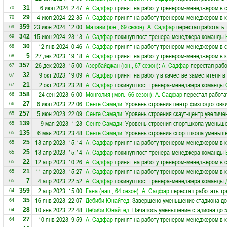
6 июл 2024, 2:47
А. Садфар
принят на работу тренером-менеджером в 
31
70
4 июл 2024, 22:35
А. Садфар
принят на работу тренером-менеджером в 
29
70
23 июн 2024, 12:00
Малави (юн., 69 сезон)
:
А. Садфар
перестал работать 
359
69
15 июн 2024, 23:13
А. Садфар
покинул пост тренера-менеджера команды
342
69
12 янв 2024, 0:46
А. Садфар
принят на работу тренером-менеджером в 
30
68
27 дек 2023, 19:18
А. Садфар
принят на работу тренером-менеджером в 
5
68
26 дек 2023, 15:00
Азербайджан (юн., 67 сезон)
:
А. Садфар
перестал рабо
357
67
9 окт 2023, 19:09
А. Садфар
принят на работу в качестве заместителя 
32
67
2 окт 2023, 23:28
А. Садфар
покинул пост тренера-менеджера команды
21
67
24 сен 2023, 6:00
Монголия (мол., 66 сезон)
:
А. Садфар
перестал работа
358
66
6 июл 2023, 22:06
Сенге Самади
: Уровень строения центр физподготовки
27
66
5 июн 2023, 22:09
Сенге Самади
: Уровень строения скаут-центр увеличе
257
65
9 мая 2023, 1:23
Сенге Самади
: Уровень строения спортшкола уменьше
139
65
6 мая 2023, 23:48
Сенге Самади
: Уровень строения спортшкола уменьше
135
65
13 апр 2023, 15:14
А. Садфар
принят на работу тренером-менеджером в 
25
65
13 апр 2023, 15:14
А. Садфар
покинул пост тренера-менеджера команды
25
65
12 апр 2023, 10:26
А. Садфар
принят на работу тренером-менеджером в 
22
65
11 апр 2023, 15:27
А. Садфар
принят на работу тренером-менеджером в 
21
65
4 апр 2023, 22:52
А. Садфар
покинул пост тренера-менеджера команды
7
65
2 апр 2023, 15:00
Гана (нац., 64 сезон)
:
А. Садфар
перестал работать тр
359
64
16 янв 2023, 22:07
Дебиби Юнайтед
: Завершено уменьшение стадиона до
35
64
10 янв 2023, 22:48
Дебиби Юнайтед
: Началось уменьшение стадиона до 5
28
64
10 янв 2023, 9:59
А. Садфар
принят на работу тренером-менеджером в 
27
64