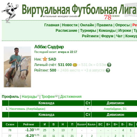
Главная
|
Новости
|
Онлайн
|
Правила
|
Опросы
|
Ре
Расписание
|
Турниры
|
Команды
|
Игроки
|
Т
Рейтинги
|
Форум
|
Чат
|
Конку
Аббас Садфар
Последний визит:
вчера в 22:17
Ник:
SAD
Личный счёт:
531 000
= 531.0к = 0.53м
Рейтинг:
500
=
2486 место
=
+3 в августе
Профиль
|
Награды
|
Трофеи
|
Достижения
7
12
Команда
Ст
Дивизион
+
1.
Нахичевань (Азербайджан)
Азербайджан, D1
Команда
Ст
Дивизион
Сезон
Рейтинг
И
В
Н
П
Колл+
Колл-
ВC
В+
В=
В-
Вo
-1.30
*1.00
78
25
5
13
7
-
-
-
-
-
4
1
-6.29
*0.75
77
43
11
11
21
2
2
-
-
2
9
-