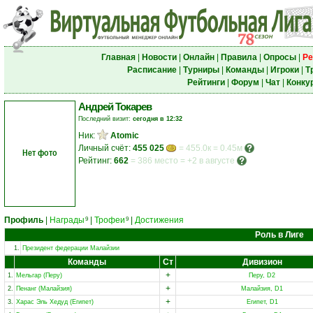
Главная
|
Новости
|
Онлайн
|
Правила
|
Опросы
|
Ре
Расписание
|
Турниры
|
Команды
|
Игроки
|
Т
Рейтинги
|
Форум
|
Чат
|
Конку
Андрей Токарев
Последний визит:
сегодня в 12:32
Ник:
Atomic
Личный счёт:
455 025
= 455.0к = 0.45м
Нет фото
Рейтинг:
662
=
386 место
=
+2 в августе
Профиль
|
Награды
|
Трофеи
|
Достижения
9
9
Роль в Лиге
1.
Президент федерации Малайзии
Команды
Ст
Дивизион
+
1.
Мельгар (Перу)
Перу, D2
+
2.
Пенанг (Малайзия)
Малайзия, D1
+
3.
Харас Эль Хедуд (Египет)
Египет, D1