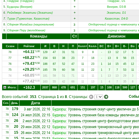
+
4.
Гондурас (Гондурас)
Гондурас, D1
+
5.
Будаэрш (Венгрия)
Венгрия, D3-B
+
6.
Рейнджерс Эсватини (Эсватини)
Эсватини, D1
+
7.
Туран (Туркестан, Казахстан)
Казахстан, D4-D
з
8.
Сборная Малайзии (национальная)
Отборочный турнир к чемпионату 
з
9.
Сборная Перу (молодёжная)
Отборочный турнир к чемпионату 
Команды
Ст
Дивизион
Сезон
Рейтинг
И
В
Н
П
Колл+
Колл-
ВC
В+
В=
В-
Вo
+64.11
*1.00
78
129
47
31
51
9
9
-
13
12
17
5
+68.22
*0.75
77
154
93
38
23
7
18
-
13
9
56
15
+79.43
*0.50
76
186
87
52
47
11
23
1
14
15
45
12
+29.25
*0.25
75
195
79
60
56
11
22
1
7
7
53
11
+68.05
*0.00
74
181
59
51
71
11
11
1
13
13
29
3
+77.42
*0.00
73
163
55
42
66
11
13
1
4
7
35
8
+162.3
Итого:
2037
868
478
691
151
197
15
108
118
500
127
Собы
Всего событий:
353
. Страница
1
из
8
. Страницы:
Дата
Сез.
День
3 авг 2026, 22:16
Будаэрш
: Уровень строения скаут-центр увеличен до 5
179
78
24 июл 2026, 22:15
Будаэрш
: Уровень строения база команды увеличен до
124
78
2 июл 2026, 22:13
Будаэрш
: Уровень строения центр физподготовки увел
26
78
29 июн 2026, 22:12
Будаэрш
: Уровень строения тренировочный центр уве
20
78
26 июн 2026, 22:14
Будаэрш
: Уровень строения тренировочный центр уве
15
78
25 июн 2026, 23:53
Будаэрш
: Уровень строения центр физподготовки увел
15
78