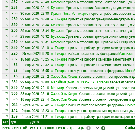
1 июн 2026, 23:48
Будаэрш
: Уровень строения скаут-центр увеличен до 3
257
77
1 июн 2026, 22:14
Будаэрш
: Уровень строения база команды увеличен до
256
77
30 мая 2026, 22:30
Ирвайн Зета
:
А. Токарев
перестал работать заместите
253
77
29 мая 2026, 18:48
А. Токарев
принят на работу тренером-менеджером в 
250
77
29 мая 2026, 18:34
Будаэрш
: Уровень строения скаут-центр увеличен до 2
250
77
29 мая 2026, 18:34
Будаэрш
: Уровень строения скаут-центр увеличен до 1
250
77
29 мая 2026, 18:32
Будаэрш
: Уровень строения тренировочный центр уве
250
77
29 мая 2026, 18:31
Будаэрш
: Уровень строения тренировочный центр уве
250
77
29 мая 2026, 18:10
А. Токарев
принят на работу тренером-менеджером в 
250
77
25 мая 2026, 9:28
А. Токарев
избран президентом федерации
Малайзия
225
77
18 мая 2026, 15:25
А. Токарев
принят на работу в качестве заместителя 
207
77
13 апр 2026, 22:32
А. Токарев
принят на работу в качестве заместителя 
33
77
11 апр 2026, 15:55
А. Токарев
покинул пост президента федерации
Малай
28
77
3 апр 2026, 22:12
Харас Эль Хедуд
: Уровень строения тренировочный ц
15
77
29 мар 2026, 18:00
Малайзия (мол., 76 сезон)
:
А. Токарев
перестал работа
361
76
28 мар 2026, 22:16
Мельгар
: Уровень строения медицинский центр увелич
360
76
28 мар 2026, 22:16
Харас Эль Хедуд
: Уровень строения медицинский цент
360
76
18 мар 2026, 22:14
Харас Эль Хедуд
: Уровень строения тренировочный це
325
76
15 фев 2026, 23:42
А. Токарев
покинул пост президента федерации
Египе
211
76
2 фев 2026, 18:23
А. Токарев
покинул пост тренера-менеджера команды
141
76
1 фев 2026, 11:21
А. Токарев
принят на работу тренером-менеджером в 
139
76
Дата
Сез.
День
Собы
Всего событий:
353
. Страница
1
из
8
. Страницы: