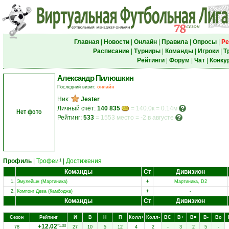
Главная
|
Новости
|
Онлайн
|
Правила
|
Опросы
|
Ре
Расписание
|
Турниры
|
Команды
|
Игроки
|
Т
Рейтинги
|
Форум
|
Чат
|
Конку
Александр Пилюшкин
Последний визит:
онлайн
Ник:
Jester
Личный счёт:
140 835
= 140.0к = 0.14м
Нет фото
Рейтинг:
533
=
1553 место
=
-2 в августе
Профиль
|
Трофеи
|
Достижения
1
Команды
Ст
Дивизион
+
1.
Эмулейшн (Мартиника)
Мартиника, D2
+
2.
Компонг Дева (Камбоджа)
-
Команды
Ст
Дивизион
Сезон
Рейтинг
И
В
Н
П
Колл+
Колл-
ВC
В+
В=
В-
Вo
+12.02
*1.00
78
27
10
5
12
4
2
-
3
2
5
-