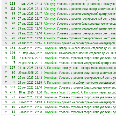
1 мая 2026, 22:13
Абенгуру
: Уровень строения центр физподготовки увел
123
77
29 апр 2026, 22:13
Абенгуру
: Уровень строения скаут-центр увеличен до 
111
77
27 апр 2026, 22:17
Абенгуру
: Уровень строения медицинский центр увелич
99
77
27 апр 2026, 22:17
Абенгуру
: Уровень строения тренировочный центр уве
99
77
27 апр 2026, 22:13
Абенгуру
: Уровень строения база команды увеличен д
98
77
23 апр 2026, 12:10
Абенгуру
: Уровень строения медицинский центр увелич
76
77
23 апр 2026, 12:10
Абенгуру
: Уровень строения тренировочный центр уве
76
77
23 апр 2026, 12:10
Абенгуру
: Уровень строения тренировочный центр уве
76
77
23 апр 2026, 10:45
А. Пилюшкин
принят на работу тренером-менеджером
76
77
25 мар 2026, 22:15
Эмулейшн
: Завершено расширение стадиона до 29 00
351
76
19 мар 2026, 8:02
Эмулейшн
: Началось расширение стадиона до 29 000 
326
76
5 янв 2026, 22:11
Эмулейшн
: Уровень строения спортшкола увеличен до
25
76
24 дек 2025, 22:11
Эмулейшн
: Уровень строения медицинский центр увел
7
76
24 ноя 2025, 21:43
А. Пилюшкин
покинул пост тренера-менеджера коман
257
75
29 сен 2025, 22:11
Эмулейшн
: Уровень строения скаут-центр увеличен до
20
75
25 сен 2025, 22:13
Эмулейшн
: Уровень строения тренировочный центр ув
14
75
21 сен 2025, 21:39
А. Пилюшкин
принят на работу тренером-менеджером
5
75
20 сен 2025, 22:10
Эмулейшн
: Уровень строения база команды увеличен 
333
74
18 авг 2025, 11:00
Мартиника (мол., 75 сезон)
:
А. Пилюшкин
перестал раб
207
74
9 июл 2025, 22:06
Эмулейшн
: Уровень строения спортшкола увеличен до
23
74
8 июл 2025, 14:43
А. Пилюшкин
принят на работу тренером-менеджером
20
74
7 июл 2025, 22:06
Эмулейшн
: Уровень строения спортшкола увеличен до
19
74
3 июл 2025, 22:08
Эмулейшн
: Уровень строения спортшкола увеличен до
14
74