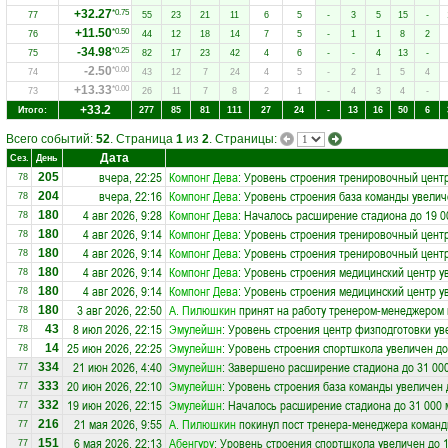
+32.27
*0.75
77
55
23
21
11
6
5
-
3
5
15
-
+11.50
*0.50
76
44
12
18
14
7
5
-
1
1
8
2
-34.98
*0.25
75
82
17
23
42
4
6
-
-
4
13
-
-2.50
*0.00
74
43
12
7
24
4
5
-
2
1
5
4
+13.33
*0.00
73
26
11
7
8
2
1
-
4
3
4
-
+33.2
Итого:
277
85
81
111
27
24
-
13
16
50
6
Всего событий:
52
. Страница
1
из
2
. Страницы:
Дата
Сез.
День
вчера, 22:25
Компонг Дева
: Уровень строения тренировочный центр
205
78
вчера, 22:16
Компонг Дева
: Уровень строения база команды увелич
204
78
4 авг 2026, 9:28
Компонг Дева
: Началось расширение стадиона до 19 0
180
78
4 авг 2026, 9:14
Компонг Дева
: Уровень строения тренировочный центр
180
78
4 авг 2026, 9:14
Компонг Дева
: Уровень строения тренировочный центр
180
78
4 авг 2026, 9:14
Компонг Дева
: Уровень строения медицинский центр у
180
78
4 авг 2026, 9:14
Компонг Дева
: Уровень строения медицинский центр у
180
78
3 авг 2026, 22:50
А. Пилюшкин
принят на работу тренером-менеджером
180
78
8 июл 2026, 22:15
Эмулейшн
: Уровень строения центр физподготовки ув
43
78
25 июн 2026, 22:25
Эмулейшн
: Уровень строения спортшкола увеличен до
14
78
21 июн 2026, 4:40
Эмулейшн
: Завершено расширение стадиона до 31 00
334
77
20 июн 2026, 22:10
Эмулейшн
: Уровень строения база команды увеличен 
333
77
19 июн 2026, 22:15
Эмулейшн
: Началось расширение стадиона до 31 000 
332
77
21 мая 2026, 9:55
А. Пилюшкин
покинул пост тренера-менеджера коман
216
77
6 мая 2026, 22:13
Абенгуру
: Уровень строения спортшкола увеличен до 
151
77