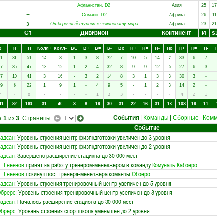
+
Афганистан, D2
Азия
25
17
+
Сомали, D2
Африка
26
11
з
Отборочный турнир к чемпионату мира
Африка
23
21
Ст
Дивизион
Континент
И
s
В
Н
П
Колл+
Колл-
ВC
В+
В=
В-
Вo
Н+
Н=
Н-
Нo
П+
П=
П-
41
31
51
14
3
1
3
8
22
7
10
5
14
2
33
6
7
47
35
47
13
12
1
2
4
32
8
9
9
12
5
27
6
3
27
10
41
3
16
-
3
2
14
8
3
1
3
3
30
3
-
19
6
22
1
9
1
-
4
9
5
-
1
2
3
14
2
-
7
-
8
-
-
-
-
1
3
3
-
-
-
-
4
2
1
41
82
169
31
40
3
8
19
80
31
22
16
31
13
108
19
11
События
|
Команды
|
Сборные
|
Комм
ца
1
из
3
. Страницы:
Событие
адсан
: Уровень строения центр физподготовки увеличен до 3 уровня
адсан
: Уровень строения центр физподготовки увеличен до 2 уровня
адсан
: Завершено расширение стадиона до 30 000 мест
. Гневнов
принят на работу тренером-менеджером в команду
Комуналь Кабреро
. Гневнов
покинул пост тренера-менеджера команды
Обреро
адсан
: Уровень строения тренировочный центр увеличен до 5 уровня
Обреро
: Уровень строения тренировочный центр увеличен до 3 уровня
адсан
: Началось расширение стадиона до 30 000 мест
Обреро
: Уровень строения спортшкола уменьшен до 2 уровня