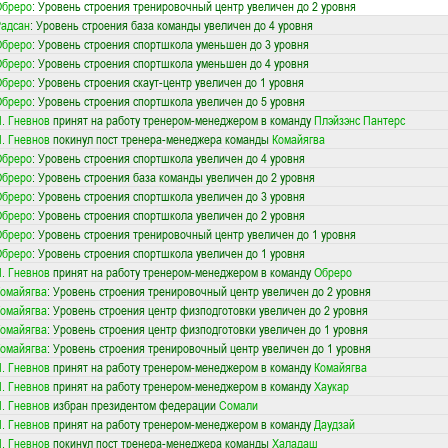
Обреро
: Уровень строения тренировочный центр увеличен до 2 уровня
адсан
: Уровень строения база команды увеличен до 4 уровня
Обреро
: Уровень строения спортшкола уменьшен до 3 уровня
Обреро
: Уровень строения спортшкола уменьшен до 4 уровня
Обреро
: Уровень строения скаут-центр увеличен до 1 уровня
Обреро
: Уровень строения спортшкола увеличен до 5 уровня
. Гневнов
принят на работу тренером-менеджером в команду
Плэйзэнс Пантерс
. Гневнов
покинул пост тренера-менеджера команды
Комайягва
Обреро
: Уровень строения спортшкола увеличен до 4 уровня
Обреро
: Уровень строения база команды увеличен до 2 уровня
Обреро
: Уровень строения спортшкола увеличен до 3 уровня
Обреро
: Уровень строения спортшкола увеличен до 2 уровня
Обреро
: Уровень строения тренировочный центр увеличен до 1 уровня
Обреро
: Уровень строения спортшкола увеличен до 1 уровня
. Гневнов
принят на работу тренером-менеджером в команду
Обреро
омайягва
: Уровень строения тренировочный центр увеличен до 2 уровня
омайягва
: Уровень строения центр физподготовки увеличен до 2 уровня
омайягва
: Уровень строения центр физподготовки увеличен до 1 уровня
омайягва
: Уровень строения тренировочный центр увеличен до 1 уровня
. Гневнов
принят на работу тренером-менеджером в команду
Комайягва
. Гневнов
принят на работу тренером-менеджером в команду
Хаукар
. Гневнов
избран президентом федерации
Сомали
. Гневнов
принят на работу тренером-менеджером в команду
Даудзай
. Гневнов
покинул пост тренера-менеджера команды
Халадаш