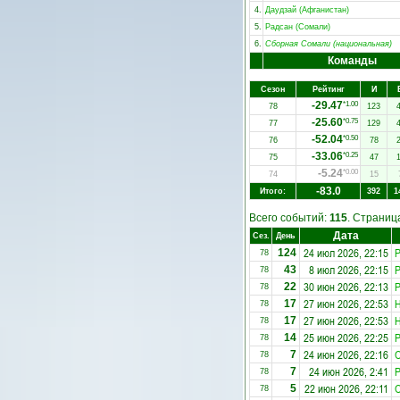
4.
Даудзай (Афганистан)
5.
Радсан (Сомали)
6.
Сборная Сомали (национальная)
Команды
Сезон
Рейтинг
И
-29.47
*1.00
78
123
-25.60
*0.75
77
129
-52.04
*0.50
76
78
-33.06
*0.25
75
47
-5.24
*0.00
74
15
-83.0
Итого:
392
1
Всего событий:
115
. Страни
Дата
Сез.
День
24 июл 2026, 22:15
Р
124
78
8 июл 2026, 22:15
Р
43
78
30 июн 2026, 22:13
Р
22
78
27 июн 2026, 22:53
Н
17
78
27 июн 2026, 22:53
Н
17
78
25 июн 2026, 22:25
Р
14
78
24 июн 2026, 22:16
7
78
24 июн 2026, 2:41
Р
7
78
22 июн 2026, 22:11
5
78