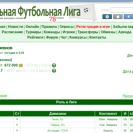
логин
ная
|
Новости
|
Онлайн
|
Правила
|
Опросы
|
Регистрация в игре
|
Забыли па
Расписание
|
Турниры
|
Команды
|
Игроки
|
Трансферы
|
Обмены
|
Аренда
Рейтинги
|
Форум
|
Чат
|
Конкурсы
|
Контакты
невнов
зит:
сегодня в 6:24
Де
evnov2
ёт:
672 000
= 672.0к = 0.67м
17
=
8613 место
=
-15 в августе
Дата 
ения
Прогр
Роль в Лиге
Ст
Дивизион
Континент
И
s
+
Чили, D1
Южн. Америка
19
26
+
Гайана, D1
Сев. Америка
23
22
+
Исландия, D3-A
Европа
26
19