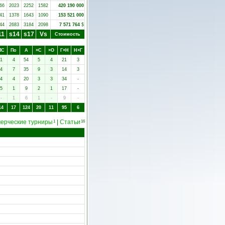
66
2023
2252
1582
420 190 000
41
1378
1643
1090
153 521 000
44
2683
3184
2098
7 571 764
$
11
s14
s17
Vs
Стоимость
ПC
Пo
А
×C
×O
Г×Н
Н×Г
1
4
54
5
4
21
3
4
7
35
9
3
14
3
4
4
20
3
3
34
-
5
1
9
2
1
17
-
-
1
6
1
-
9
-
14
17
124
20
11
95
6
ерческие турниры
|
Статьи
1
16