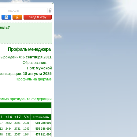
пароль
вход в игру
роль?
Профиль менеджера
нь рождения:
6 сентября 2011
Образование: ---
Пол:
мужской
регистрации:
18 августа 2025
Профиль на форуме
амма президента федерации
11
s14
s17
Vs
Стоимость
07
2832
3081
2231
694 388 000
12
2484
2731
1945
555 346 000
78
2311
2597
1804
474 811 000