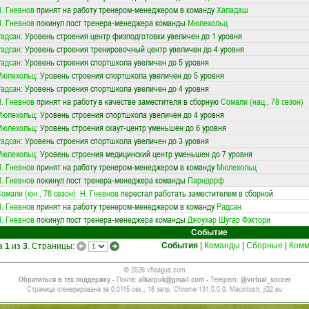
. Гневнов
принят на работу тренером-менеджером в команду
Халадаш
. Гневнов
покинул пост тренера-менеджера команды
Мюлехольц
адсан
: Уровень строения центр физподготовки увеличен до 1 уровня
адсан
: Уровень строения тренировочный центр увеличен до 4 уровня
адсан
: Уровень строения спортшкола увеличен до 5 уровня
Мюлехольц
: Уровень строения спортшкола увеличен до 5 уровня
адсан
: Уровень строения спортшкола увеличен до 4 уровня
. Гневнов
принят на работу в качестве заместителя в сборную
Сомали (нац., 78 сезон)
Мюлехольц
: Уровень строения спортшкола увеличен до 4 уровня
Мюлехольц
: Уровень строения скаут-центр уменьшен до 6 уровня
адсан
: Уровень строения спортшкола увеличен до 3 уровня
Мюлехольц
: Уровень строения медицинский центр уменьшен до 7 уровня
. Гневнов
принят на работу тренером-менеджером в команду
Мюлехольц
. Гневнов
покинул пост тренера-менеджера команды
Парндорф
омали (юн., 76 сезон)
:
Н. Гневнов
перестал работать заместителем в сборной
. Гневнов
принят на работу тренером-менеджером в команду
Радсан
. Гневнов
покинул пост тренера-менеджера команды
Джоухар Шугар Фэктори
Событие
События
|
Команды
|
Сборные
|
Комм
ца
1
из
3
. Страницы:
© 2026 vfleague.com
Обратиться в тех.поддержку
- Почта:
alkarpuk@gmail.com
- Telegram:
@virtual_soccer
Страница сгенерирована за 0.0115 сек., 18 запр. Chrome 131.0.0.0. Macintosh. jQ2.eu