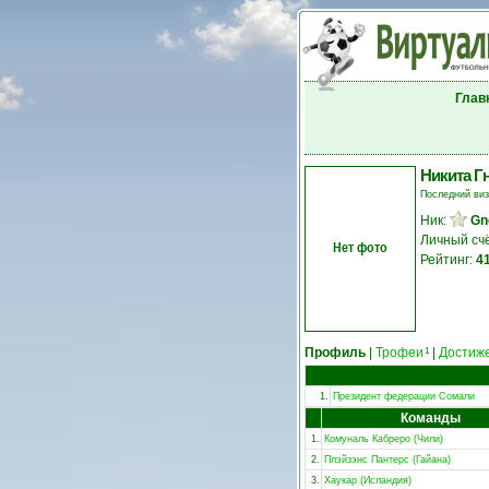
Глав
Никита Г
Последний ви
Ник:
Gn
Личный сч
Нет фото
Рейтинг:
4
Профиль
|
Трофеи
|
Достиж
1
1.
Президент федерации Сомали
Команды
1.
Комуналь Кабреро (Чили)
2.
Плэйзэнс Пантерс (Гайана)
3.
Хаукар (Исландия)