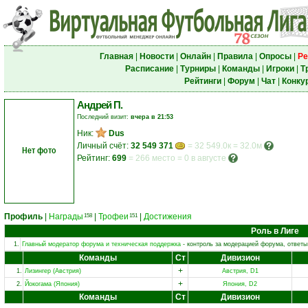
Главная
|
Новости
|
Онлайн
|
Правила
|
Опросы
|
Ре
Расписание
|
Турниры
|
Команды
|
Игроки
|
Т
Рейтинги
|
Форум
|
Чат
|
Конку
Андрей П.
Последний визит:
вчера в 21:53
Ник:
Dus
Личный счёт:
32 549 371
= 32 549.0к = 32.0м
Нет фото
Рейтинг:
699
=
266 место
=
0 в августе
Профиль
|
Награды
|
Трофеи
|
Достижения
158
151
Роль в Лиге
1.
Главный модератор форума и техническая поддержка
- контроль за модерацией форума, ответы
Команды
Ст
Дивизион
+
1.
Лизингер (Австрия)
Австрия, D1
+
2.
Йокогама (Япония)
Япония, D2
Команды
Ст
Дивизион