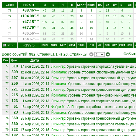
Сезон
Рейтинг
И
В
Н
П
Колл+
Колл-
ВC
В+
В=
В-
Вo
+88.46
*1.00
78
49
27
11
11
8
3
1
13
4
9
-
+104.08
*0.75
77
83
45
15
23
10
5
1
12
10
10
12
+47.15
*0.50
76
105
43
32
30
9
13
-
10
9
17
7
+37.79
*0.25
75
99
31
22
46
13
10
-
4
16
7
4
+36.56
*0.00
74
83
36
21
26
10
8
1
5
7
15
8
+64.67
*0.00
73
97
43
24
30
6
14
1
10
8
17
7
+199.5
Итого:
8329
4813
1482
2034
1166
760
208
370
612
2924
699
Событ
Всего событий:
982
. Страница
1
из
20
. Страницы:
Дата
Сез.
День
17 июн 2026, 22:13
Лизингер
: Уровень строения спортшкола увеличен до 
318
77
12 июн 2026, 22:14
Йокогама
: Уровень строения спортшкола увеличен до 
309
77
10 июн 2026, 22:14
Лизингер
: Уровень строения тренировочный центр ум
297
77
1 июн 2026, 22:14
Йокогама
: Уровень строения тренировочный центр ум
256
77
22 мая 2026, 22:14
Лизингер
: Уровень строения тренировочный центр уве
221
77
20 мая 2026, 22:14
Йокогама
: Уровень строения тренировочный центр уве
215
77
1 мая 2026, 22:13
Лизингер
: Уровень строения спортшкола уменьшен до 
123
77
16 апр 2026, 22:31
Флёри 91
:
А. П.
перестал работать заместителем трене
51
77
8 апр 2026, 22:12
Йокогама
: Уровень строения тренировочный центр ум
23
77
28 мар 2026, 22:16
Лизингер
: Уровень строения тренировочный центр ум
360
76
28 мар 2026, 22:16
Лизингер
: Уровень строения спортшкола увеличен до 
360
76
17 мар 2026, 22:15
Лизингер
: Уровень строения тренировочный центр уве
323
76
9 фев 2026, 22:13
Лизингер
: Уровень строения спортшкола уменьшен до 
182
76