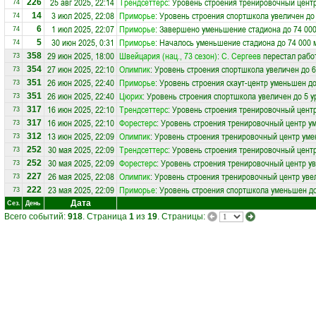
25 авг 2025, 22:14
Трендсеттерс
: Уровень строения тренировочный центр
226
74
3 июл 2025, 22:08
Приморье
: Уровень строения спортшкола увеличен до
14
74
1 июл 2025, 22:07
Приморье
: Завершено уменьшение стадиона до 74 000
6
74
30 июн 2025, 0:31
Приморье
: Началось уменьшение стадиона до 74 000 
5
74
29 июн 2025, 18:00
Швейцария (нац., 73 сезон)
:
С. Сергеев
перестал рабо
358
73
27 июн 2025, 22:10
Олимпик
: Уровень строения спортшкола увеличен до 6
354
73
26 июн 2025, 22:40
Приморье
: Уровень строения скаут-центр уменьшен до
351
73
26 июн 2025, 22:40
Цюрих
: Уровень строения спортшкола увеличен до 5 у
351
73
16 июн 2025, 22:10
Трендсеттерс
: Уровень строения тренировочный цент
317
73
16 июн 2025, 22:10
Форестерс
: Уровень строения тренировочный центр у
317
73
13 июн 2025, 22:09
Олимпик
: Уровень строения тренировочный центр уме
312
73
30 мая 2025, 22:09
Трендсеттерс
: Уровень строения тренировочный центр
252
73
30 мая 2025, 22:09
Форестерс
: Уровень строения тренировочный центр ув
252
73
26 мая 2025, 22:08
Олимпик
: Уровень строения тренировочный центр уве
227
73
23 мая 2025, 22:09
Приморье
: Уровень строения спортшкола уменьшен до
222
73
Дата
Сез.
День
Всего событий:
918
. Страница
1
из
19
. Страницы: