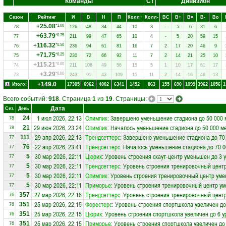
Команды
Ст
Дивизион
Сезон
Рейтинг
И
В
Н
П
Колл+
Колл-
ВC
В+
В=
В-
Вo
+25.08
*1.00
78
126
48
34
44
10
3
-
5
6
31
6
+63.79
*0.75
77
211
99
47
65
10
4
-
5
20
59
15
+116.32
*0.50
76
236
94
61
81
16
7
2
17
20
46
9
+71.75
*0.25
75
230
72
66
92
11
7
2
14
21
25
10
+115.21
*0.00
74
211
106
49
56
15
5
1
10
17
61
17
+3.29
*0.00
73
243
91
43
109
15
11
2
14
16
46
13
+149.0
Итого:
17305
6962
4002
6341
1452
863
155
690
1099
3962
1056
1
Всего событий:
918
. Страница
1
из
19
. Страницы:
Дата
Сез.
День
1 июл 2026, 22:13
Олимпик
: Завершено уменьшение стадиона до 50 000 
24
78
29 июн 2026, 23:24
Олимпик
: Началось уменьшение стадиона до 50 000 м
21
78
29 апр 2026, 22:13
Трендсеттерс
: Завершено уменьшение стадиона до 70
111
77
22 апр 2026, 23:41
Трендсеттерс
: Началось уменьшение стадиона до 70 0
76
77
30 мар 2026, 22:11
Цюрих
: Уровень строения скаут-центр уменьшен до 3 
5
77
30 мар 2026, 22:11
Трендсеттерс
: Уровень строения тренировочный цент
5
77
30 мар 2026, 22:11
Олимпик
: Уровень строения тренировочный центр уме
5
77
30 мар 2026, 22:11
Приморье
: Уровень строения тренировочный центр ум
5
77
27 мар 2026, 22:16
Трендсеттерс
: Уровень строения тренировочный центр
357
76
25 мар 2026, 22:15
Форестерс
: Уровень строения спортшкола увеличен до
351
76
25 мар 2026, 22:15
Цюрих
: Уровень строения спортшкола увеличен до 6 у
351
76
25 мар 2026, 22:15
Приморье
: Уровень строения спортшкола увеличен до
351
76