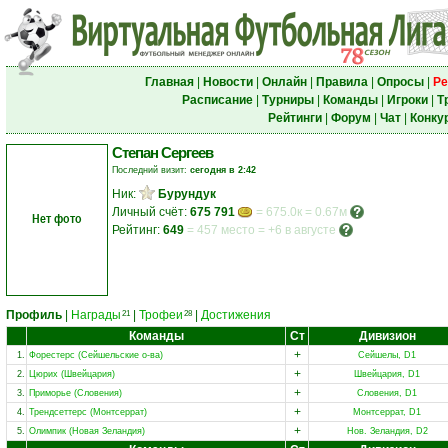
Главная
|
Новости
|
Онлайн
|
Правила
|
Опросы
|
Ре
Расписание
|
Турниры
|
Команды
|
Игроки
|
Т
Рейтинги
|
Форум
|
Чат
|
Конку
Степан Сергеев
Последний визит:
сегодня в 2:42
Ник:
Бурундук
Личный счёт:
675 791
= 675.0к = 0.67м
Нет фото
Рейтинг:
649
=
457 место
=
+6 в августе
Профиль
|
Награды
|
Трофеи
|
Достижения
21
28
Команды
Ст
Дивизион
+
1.
Форестерс (Сейшельские о-ва)
Сейшелы, D1
+
2.
Цюрих (Швейцария)
Швейцария, D1
+
3.
Приморье (Словения)
Словения, D1
+
4.
Трендсеттерс (Монтсеррат)
Монтсеррат, D1
+
5.
Олимпик (Новая Зеландия)
Нов. Зеландия, D2