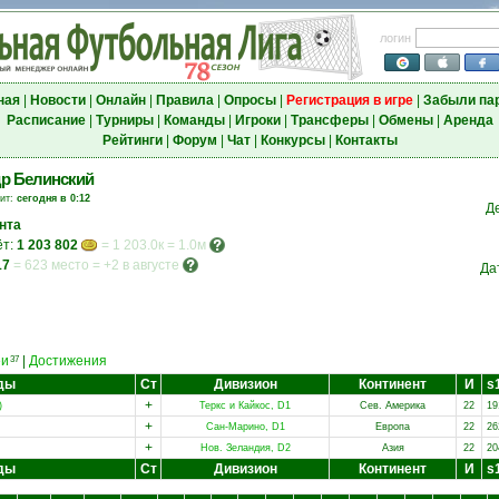
логин
ная
|
Новости
|
Онлайн
|
Правила
|
Опросы
|
Регистрация в игре
|
Забыли па
Расписание
|
Турниры
|
Команды
|
Игроки
|
Трансферы
|
Обмены
|
Аренда
Рейтинги
|
Форум
|
Чат
|
Конкурсы
|
Контакты
р Белинский
зит:
сегодня в 0:12
Д
нта
ёт:
1 203 802
= 1 203.0к = 1.0м
17
=
623 место
=
+2 в августе
Да
еи
|
Достижения
37
ды
Ст
Дивизион
Континент
И
s
+
)
Теркс и Кайкос, D1
Сев. Америка
22
19
+
Сан-Марино, D1
Европа
22
26
+
Нов. Зеландия, D2
Азия
22
20
ды
Ст
Дивизион
Континент
И
s