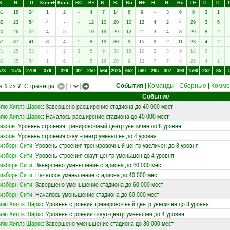
В
Н
П
Колл+
Колл-
ВC
В+
В=
В-
Вo
Н+
Н=
Н-
Нo
П+
П=
П-
31
18
24
1
2
-
4
7
14
6
9
-
3
6
9
3
1
52
23
54
4
-
-
12
10
20
10
13
4
2
4
29
3
5
70
26
52
4
5
-
10
19
29
12
11
3
4
8
29
8
2
67
37
41
8
4
1
8
19
30
9
15
9
2
11
23
4
2
71
25
33
-
2
3
5
9
38
16
10
3
3
9
18
3
-
50
35
54
1
6
-
5
16
20
9
13
7
7
8
29
4
1
573
1575
2709
376
229
82
250
564
2025
652
580
295
307
393
1590
252
85
События
|
Команды
|
Сборные
|
Комме
ца
1
из
7
. Страницы:
Событие
лю Хиллз Шаркс
: Завершено расширение стадиона до 40 000 мест
лю Хиллз Шаркс
: Началось расширение стадиона до 40 000 мест
азоле
: Уровень строения тренировочный центр увеличен до 8 уровня
азоле
: Уровень строения скаут-центр уменьшен до 4 уровня
изборн Сити
: Уровень строения тренировочный центр увеличен до 8 уровня
изборн Сити
: Уровень строения скаут-центр уменьшен до 4 уровня
изборн Сити
: Завершено уменьшение стадиона до 40 000 мест
изборн Сити
: Началось уменьшение стадиона до 40 000 мест
изборн Сити
: Завершено уменьшение стадиона до 60 000 мест
изборн Сити
: Началось уменьшение стадиона до 60 000 мест
лю Хиллз Шаркс
: Уровень строения тренировочный центр увеличен до 8 уровня
лю Хиллз Шаркс
: Уровень строения скаут-центр уменьшен до 4 уровня
лю Хиллз Шаркс
: Завершено уменьшение стадиона до 30 000 мест