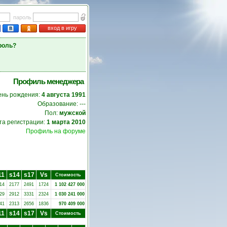
пароль
вход в игру
роль?
Профиль менеджера
ень рождения:
4 августа 1991
Образование: ---
Пол:
мужской
та регистрации:
1 марта 2010
Профиль на форуме
11
s14
s17
Vs
Стоимость
14
2177
2491
1724
1 102 427 000
29
2912
3331
2324
1 030 241 000
41
2313
2656
1836
970 409 000
11
s14
s17
Vs
Стоимость