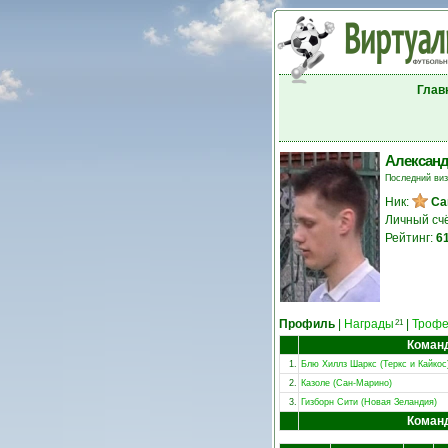
Глав
Александ
Последний ви
Ник:
Са
Личный сч
Рейтинг:
6
Профиль
|
Награды
|
Троф
21
Коман
1.
Блю Хиллз Шаркс (Теркс и Кайкос
2.
Казоле (Сан-Марино)
3.
Гизборн Сити (Новая Зеландия)
Коман