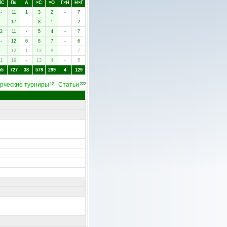
ПC
Пo
А
×C
×O
Г×Н
Н×Г
-
11
1
3
2
-
7
-
17
-
8
1
-
2
2
11
-
5
4
-
7
-
12
6
8
7
-
6
-
12
1
13
9
-
7
1
19
-
13
4
-
5
55
727
38
579
299
4
129
рческие турниры
|
Статьи
12
222