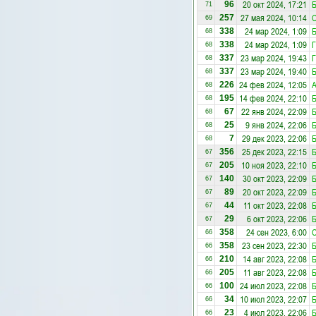
20 окт 2024, 17:21
Б
96
71
27 мая 2024, 10:14
С
257
69
24 мар 2024, 1:09
Б
338
68
24 мар 2024, 1:09
Г
338
68
23 мар 2024, 19:43
Г
337
68
23 мар 2024, 19:40
Б
337
68
24 фев 2024, 12:05
А
226
68
14 фев 2024, 22:10
Б
195
68
22 янв 2024, 22:09
Б
67
68
9 янв 2024, 22:06
Б
25
68
29 дек 2023, 22:06
Б
7
68
25 дек 2023, 22:15
Б
356
67
10 ноя 2023, 22:10
Б
205
67
30 окт 2023, 22:09
Б
140
67
20 окт 2023, 22:09
Б
89
67
11 окт 2023, 22:08
Б
44
67
6 окт 2023, 22:06
Б
29
67
24 сен 2023, 6:00
С
358
66
23 сен 2023, 22:30
Б
358
66
14 авг 2023, 22:08
Б
210
66
11 авг 2023, 22:08
Б
205
66
24 июл 2023, 22:08
Б
100
66
10 июл 2023, 22:07
Б
34
66
4 июл 2023, 22:06
Б
23
66