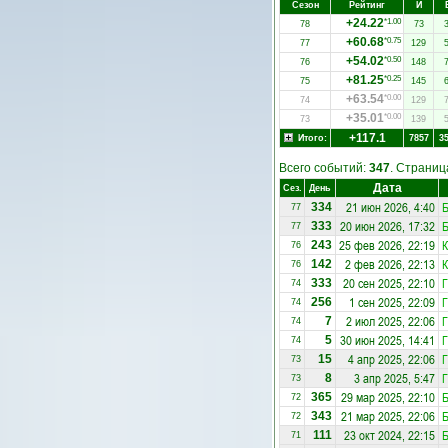
Сезон
Рейтинг
И
+24.22
*1.00
78
73
+60.68
*0.75
77
129
+54.02
*0.50
76
148
+81.25
*0.25
75
145
+63.54
*0.00
74
129
+35.01
*0.00
73
139
+117.1
Итого:
7857
3
Всего событий:
347
. Страни
Дата
Сез.
День
21 июн 2026, 4:40
Б
334
77
20 июн 2026, 17:32
Б
333
77
25 фев 2026, 22:19
К
243
76
2 фев 2026, 22:13
К
142
76
20 сен 2025, 22:10
Г
333
74
1 сен 2025, 22:09
Г
256
74
2 июл 2025, 22:06
Г
7
74
30 июн 2025, 14:41
Г
5
74
4 апр 2025, 22:06
Г
15
73
3 апр 2025, 5:47
Г
8
73
29 мар 2025, 22:10
Б
365
72
21 мар 2025, 22:06
Б
343
72
23 окт 2024, 22:15
Б
111
71